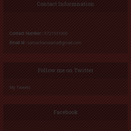
Contact Informnation
Contact Number :
9721931000
Email Id :
samacharvaarta@gmail.com
Follow me on Twitter
My Tweets
Facebook