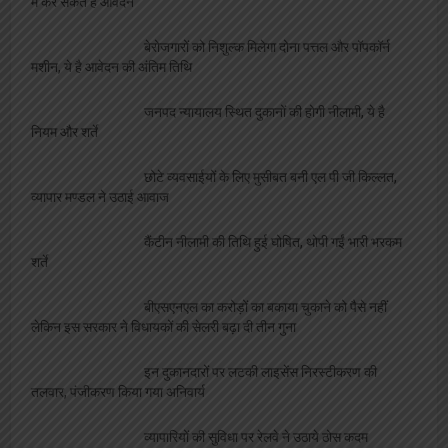
में कर सकते है आवेदन
बेरोजगारों को निशुल्क मिलेगा दोना पत्तल और पॉपकॉर्न
मशीन, ये है आवेदन की अंतिम तिथि
जनपद न्यायालय स्थित दुकानों की होगी नीलामी, ये है
नियम और शर्ते
छोटे व्यवसाईयों के लिए मुसीबत बनी एल पी जी किल्लत,
व्यापार मण्डल ने उठाई आवाज
कैंटीन नीलामी की तिथि हुई घोषित, थोपी गईं भारी भरकम
शर्ते
बीएसएनएल का करोड़ों का बकाया चुकाने को पैसे नहीं
लेकिन इस सरकार ने विधायकों की सेलरी बढ़ा दी तीन गुना
इन दुकानदारों पर लटकी लाइसेंस निरस्टीकरण की
तलवार, पंजीकरण किया गया अनिवार्य
व्यापारियों की सुविधा पर रेलवे ने उठाये ठोस कदम