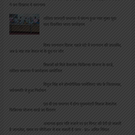
ने कर दिखाया ये कारनामा
ललिता शास्त्री सभागार में संपन्न हुआ नशा मुक्त युवा
फार विकसित भारत कार्यक्रम
विश्व स्तनपान दिवस: पहले घंटे में स्तनपान की उपलब्धि,
अब 6 माह तक केवल मां के दूध पर जोर
शिक्षकों को मिले कैशलेश चिकित्सा योजना के कार्ड,
ललिता सभागार में कार्यक्रम आयोजित
विपुल सिंह बने होम्योपैथिक फार्मसिस्ट संघ के जिलाध्यक्ष,
सर्वसम्मति से हुआ निर्वाचन
एल बी एस सभागार में होगा मुख्यमंत्री शिक्षक कैशलेस
चिकित्सा योजना कार्ड का वितरण
अचानक हृदय गति रुकने पर हर मिनट की देरी हो सकती
है जानलेवा, समय पर सीपीआर से बच सकती है जान:- डा० अमित सिंघल