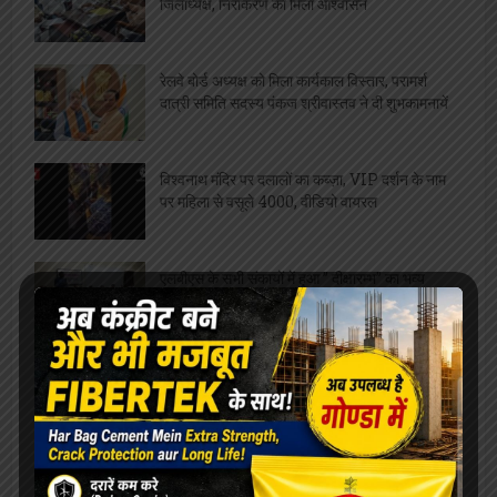
जिलाध्यक्ष, निराकरण का मिला आश्वासन
रेलवे बोर्ड अध्यक्ष को मिला कार्यकाल विस्तार, परामर्श
दात्री समिति सदस्य पंकज श्रीवास्तव ने दी शुभकामनायें
विश्वनाथ मंदिर पर दलालों का कब्ज़ा, VIP दर्शन के नाम
पर महिला से वसूले 4000, वीडियो वायरल
एलबीएस के सभी संकायों में हुआ ” दीक्षारम्भ” का भव्य
कार्यक्रम
शतरंज प्रतियोगिता आयोजित, विजेता भाग लेंगे प्रदेश
स्तरीय प्रतियोगिता में
सफाईकर्मी के दो पुत्र एक साथ बने पुलिसकर्मी,