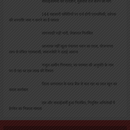
सफाईकर्मियों का प्रदर्शन, मुकदमा दर्ज करने की मांग
144 सहकारी समितियों पर दर्ज होगी प्राथमिकी, उर्वरक
की धनराशि जमा न करने का है मामला
लापरवाही पड़ी भारी, लेखपाल निलंबित
आजतक नहीं खुला पंचायत भवन का ताला, योजनागत
लाभ से वंचित ग्रामवासी, समाजसेवी ने उठाई आवाज
नजूल आमीन गिरफ्तार, घर मरम्मत की अनुमति के नाम
पर ले रहा था एक लाख की रिश्वत
ज़िला अस्पताल के ब्लड बैंक से चल रहा था लाल खून का
काला कारोबार
एक और सफाईकर्मी हुआ निलंबित, नियुक्ति अभिलेखों में
हेरफेर का निकला मामला