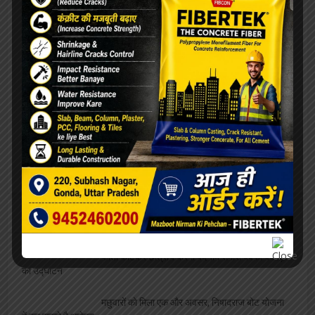
जिलाध्यक्ष ने दी बधाई
ललिता शास्त्री सभागार में संपन्न हुआ नशा मुक्त युवा
फार विकसित भारत कार्यक्रम
अदम की “गज़लगोई” घर घर पहुंचाएंगे रजत शर्मा, दिलीप
गोंडवी ने की भेंट
एलबीएस की शोध छात्रा साक्षी को मिला बेस्ट साइंटिस्ट
का अवार्ड, शिक्षकों ने दी बधाई
व्यवसाय
फीता काटकर छात्रायें करेंगी बदनाम समोसे बेवफा पकोड़े
का उद्घाटन
मछुवारों को मिला एक और अवसर, निषादराज बोट योजना