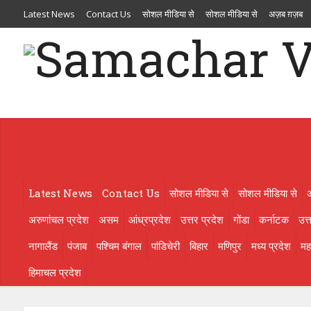
Latest News
Contact Us
सोशल मीडिया से
सोशल मीडिया से
अज़ब ग़ज़ब
आंध्रप्रदेश
उत्तर प्रदेश
गोंडा
कर्नाटक
उत्तराखण्ड
ओड़िसा
केरल
गुजरात
मणिपुर
मध्य प्रदेश
महाराष्ट्र
मिज़ोरम
मेघालय
राजस्थान
लक्षदीप
राष्ट्रीय
ल
लेगी सेहत की सौगात, कृमि मुक्ति अभियान 10 से
महाविद्यालय संस्थापिका की 
Latest News
Contact Us
सोशल मीडिया से
सोशल मीडिया से
अरुणांचल प्रदेश
असम
आंध्रप्रदेश
उत्तर प्रदेश
गोंडा
कर्नाटक
उत्
नागालैंड
पंजाब
पश्चिम बंगाल
पांडिचेरी
बिहार
मणिपुर
मध्य प्रदेश
महा
हिमाचल प्रदेश