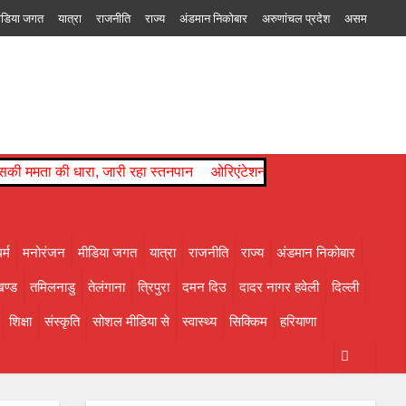
ीडिया जगत
यात्रा
राजनीति
राज्य
अंडमान निकोबार
अरुणांचल प्रदेश
असम
 दिउ
दादर नागर हवेली
दिल्ली
नागालैंड
पंजाब
पश्चिम बंगाल
पांडिचेरी
बिहार
चल प्रदेश
ारा, जारी रहा स्तनपान
ओरिएंटेशन डे का भब्य आयोजन, छात्राओं को महाविद्य
र्म
मनोरंजन
मीडिया जगत
यात्रा
राजनीति
राज्य
अंडमान निकोबार
ण्ड
तमिलनाडु
तेलंगाना
त्रिपुरा
दमन दिउ
दादर नागर हवेली
दिल्ली
शिक्षा
संस्कृति
सोशल मीडिया से
स्वास्थ्य
सिक्किम
हरियाणा