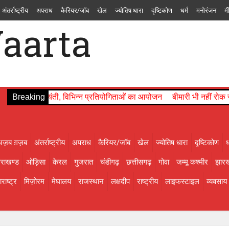
अंतर्राष्ट्रीय
अपराध
कैरियर/जॉब
खेल
ज्योतिष धारा
दृष्टिकोण
धर्म
मनोरंजन
म
चंडीगढ़
छत्तीसगढ़
गोवा
जम्मू कश्मीर
झारखण्ड
तमिलनाडु
तेलंगाना
त्रिपुरा
दमन
ाइफस्टाइल
व्यवसाय
शिक्षा
संस्कृति
सोशल मीडिया से
स्वास्थ्य
सिक्किम
हरियाणा
हिमा
जयंती, विभिन्न प्रतियोगिताओं का आयोजन
Breaking
बीमारी भी नहीं रोक सकी ममता की ध
अज़ब ग़ज़ब
अंतर्राष्ट्रीय
अपराध
कैरियर/जॉब
खेल
ज्योतिष धारा
दृष्टिकोण
ध
तराखण्ड
ओड़िसा
केरल
गुजरात
चंडीगढ़
छत्तीसगढ़
गोवा
जम्मू कश्मीर
झारख
राष्ट्र
मिज़ोरम
मेघालय
राजस्थान
लक्षदीप
राष्ट्रीय
लाइफस्टाइल
व्यवसाय