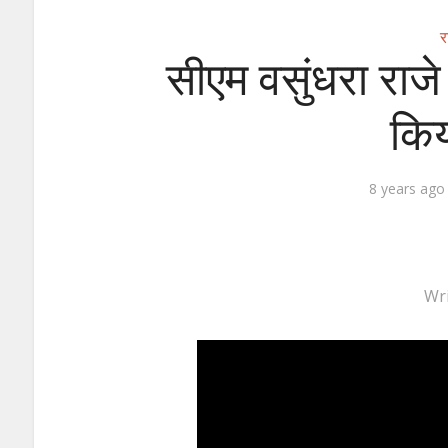
र
सीएम वसुंधरा राजे
किय
8 years ago
Wr