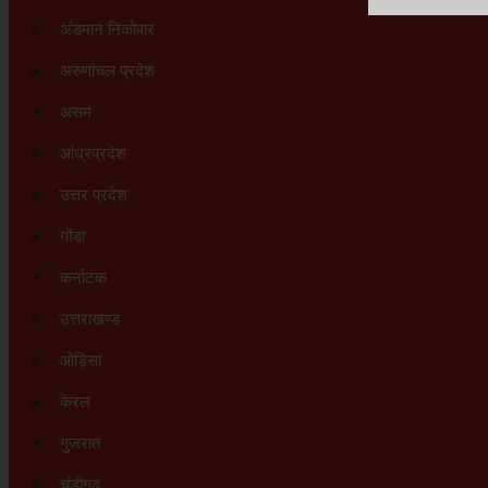
अंडमान निकोबार
अरुणांचल प्रदेश
असम
आंध्रप्रदेश
उत्तर प्रदेश
गोंडा
कर्नाटक
उत्तराखण्ड
ओड़िसा
केरल
गुजरात
चंडीगढ़