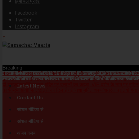
हिमाचल प्रदेश
Facebook
Twitter
Instagram
Breaking
मंडल के 52 लाख बच्चों को मिलेगी सेहत की सौगात, कृमि मुक्ति अभियान 10 से
म
छात्राओं को महाविद्यालय से कराया गया परिचित
सफाईकर्मियों की समस्याओं को
दी शुभकामनायें
विश्वनाथ मंदिर पर दलालों का कब्ज़ा, VIP दर्शन के नाम पर महि
Latest News
कार्यक्रम आयोजित, छात्रों को दिलाई गई ‘नशा मुक्ति शपथ’
शतरंज प्रतियोगिता आ
Contact Us
सोशल मीडिया से
सोशल मीडिया से
अज़ब ग़ज़ब