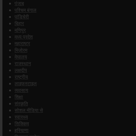
पंजाब
पश्चिम बंगाल
पांडिचेरी
बिहार
मणिपुर
मध्य प्रदेश
महाराष्ट्र
मिज़ोरम
मेघालय
राजस्थान
लक्षदीप
राष्ट्रीय
लाइफस्टाइल
व्यवसाय
शिक्षा
संस्कृति
सोशल मीडिया से
स्वास्थ्य
सिक्किम
हरियाणा