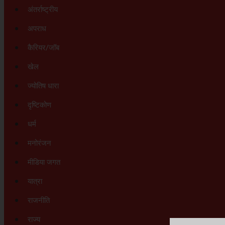
अंतर्राष्ट्रीय
अपराध
कैरियर/जॉब
खेल
ज्योतिष धारा
दृष्टिकोण
धर्म
मनोरंजन
मीडिया जगत
यात्रा
राजनीति
राज्य