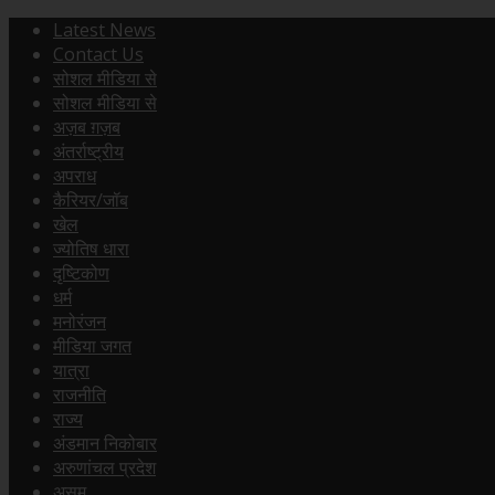
Latest News
Contact Us
सोशल मीडिया से
सोशल मीडिया से
अज़ब ग़ज़ब
अंतर्राष्ट्रीय
अपराध
कैरियर/जॉब
खेल
ज्योतिष धारा
दृष्टिकोण
धर्म
मनोरंजन
मीडिया जगत
यात्रा
राजनीति
राज्य
अंडमान निकोबार
अरुणांचल प्रदेश
असम