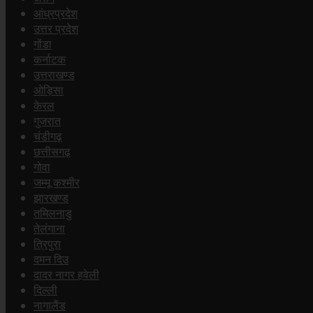
आंध्रप्रदेश
उत्तर प्रदेश
गोंडा
कर्नाटक
उत्तराखण्ड
ओड़िसा
केरल
गुजरात
चंडीगढ़
छत्तीसगढ़
गोवा
जम्मू कश्मीर
झारखण्ड
तमिलनाडु
तेलंगाना
त्रिपुरा
दमन दिउ
दादर नागर हवेली
दिल्ली
नागालैंड