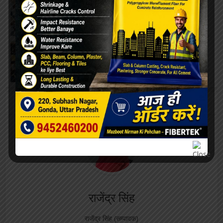
उत्तर प्रदेश
•
गोंडा
•
लाइफस्टाइल
सफाईकर्मियों की...
उत्तर प्रदेश
•
गोंडा
•
यात्रा
रेलवे बोर्ड अध्यक्ष...
About the author
राजेंद्र सिंह
राजेंद्र सिंह (सम्पादक)