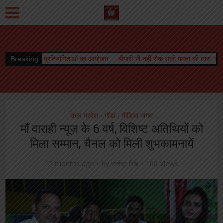
गिताओं का आयोजन
Breaking
बीमारी भी नहीं रोक सकी ममता की धारा, जारी रहा स्तनपान
ओरिएंटेशन
उत्तर प्रदेश
गोंडा
मीडिया जगत
•
•
माँ वाराही न्यूज़ के 6 वर्ष, विशिष्ट अतिथियों को
मिला सम्मान, चैनल को मिली शुभकामनायें
12 months ago
by
राजेंद्र सिंह
106 Views