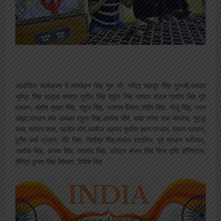
आयोजित कार्यक्रम में मनमोहन सिंह गुरु जी, नरेंद्र बहादुर सिंह गुरुजी,सरदार
भूपेंद्र सिंह सलूजा सरदार पुनीत सिंह राहुल सिंह व्यापार मंडल प्रमोद सिंह पूर्व
प्रधान, संतोष कुमार सिंह, राहुल सिंह, प्रशांत मिश्रा,संदीप सिंह, भोलू सिंह, पवन
ओझा,प्रधान संघ अध्यक्ष राहुल सिंह,अमरेश मौर्य, बाबा गणेश नाथ महराज, गुड्डू
बाबा, श्रवन बाबा, महादेव मौर्य,अजीज अहमद मुफीस खान प्रधान, हारुन प्रधान,
दुर्गेश वर्मा प्रधान, रवि सिंह, जितेंद्र सिंह,मार्शल स्टालिन, पूर्व प्रधान फरियाद,
अशोक सिंह, अजय सिंह, जयचंद सिंह, डॉक्टर संजय सिंह दिव्य दृष्टि हॉस्पिटल,
वीरेंद्र कुमार सिंह ठेकेदार, विवेक सिंह