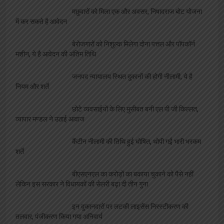
मछुवारों को मिला एक और अवसर, निषादराज बोट योजना
में कर सकते है आवेदन
बेरोजगारों को निशुल्क मिलेगा दोना पत्तल और पॉपकॉर्न
मशीन, ये है आवेदन की अंतिम तिथि
जनपद न्यायालय स्थित दुकानों की होगी नीलामी, ये है
नियम और शर्ते
छोटे व्यवसाईयों के लिए मुसीबत बनी एल पी जी किल्लत,
व्यापार मण्डल ने उठाई आवाज
कैंटीन नीलामी की तिथि हुई घोषित, थोपी गईं भारी भरकम
शर्ते
बीएसएनएल का करोड़ों का बकाया चुकाने को पैसे नहीं
लेकिन इस सरकार ने विधायकों की सेलरी बढ़ा दी तीन गुना
इन दुकानदारों पर लटकी लाइसेंस निरस्टीकरण की
तलवार, पंजीकरण किया गया अनिवार्य