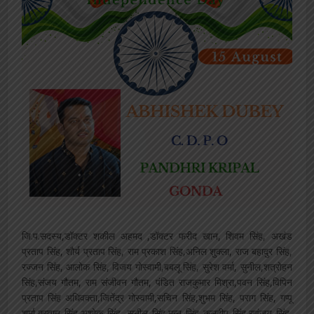
जि.प.सदस्य,डॉक्टर शकील अहमद ,डॉक्टर फरीद खान, शिवम सिंह, अखंड
प्रताप सिंह, शौर्य प्रताप सिंह, राम प्रकाश सिंह,अनिल शुक्ला, राज बहादुर सिंह,
रज्जन सिंह, आलोक सिंह, विजय गोस्वामी,बबलू सिंह, सुरेश वर्मा, सुनील,शत्रोहन
सिंह,संजय गौतम, राम संजीवन गौतम, पंडित राजकुमार मिश्रा,पवन सिंह,विपिन
प्रताप सिंह अधिवक्ता,जितेंद्र गोस्वामी,सचिन सिंह,शुभम सिंह, पराग सिंह, गप्पू
शर्मा,कप्तान सिंह,अशोक सिंह, सुनील सिंह,मुन्नू सिंह कुलदीप सिंह,रणंजय सिंह,