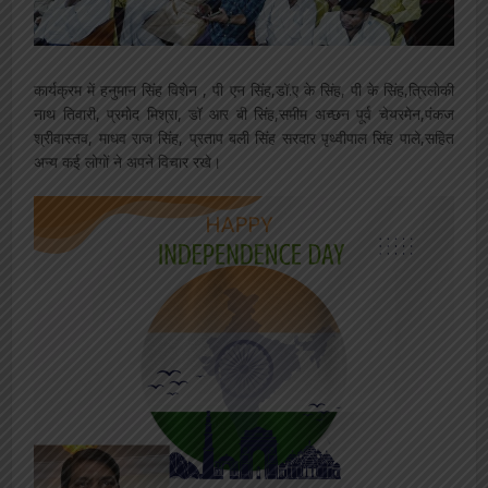
कार्यक्रम में हनुमान सिंह विशेन , पी एन सिंह,डॉ.ए के सिंह, पी के सिंह,त्रिलोकी
नाथ तिवारी, प्रमोद मिश्रा, डॉ आर बी सिंह,समीम अच्छन पूर्व चेयरमेन,पंकज
श्रीवास्तव, माधव राज सिंह, प्रताप बली सिंह सरदार पृथ्वीपाल सिंह पाले,सहित
अन्य कई लोगों ने अपने विचार रखे।