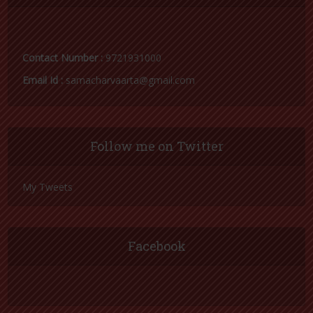
Contact Number :
9721931000
Email Id :
samacharvaarta@gmail.com
Follow me on Twitter
My Tweets
Facebook