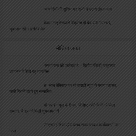
व्यापारियों की सुविधा पर रेलवे ने उठाये ठोस कदम
केवल लाइसेंसधारी विक्रेता ही बेच सकेंगे पटाखे,
धूम्रपान रहेगा प्रतिबंधित
मीडिया जगत
‘कलम सच की पहरेदार है’:- दिलीप गोंडवी, पत्रकार
सम्मलेन में किये गए सम्मानित
छः साल बेमिसाल पर मां वाराही न्यूज ने मनाया उत्सव,
नामी गिरामी चेहरे हुए सम्मानित
माँ वाराही न्यूज़ के 6 वर्ष, विशिष्ट अतिथियों को मिला
सम्मान, चैनल को मिली शुभकामनायें
सेन्ट्रल इंडिया प्रेस क्लब राज्य प्रबंध कार्यकारणी का
गठन