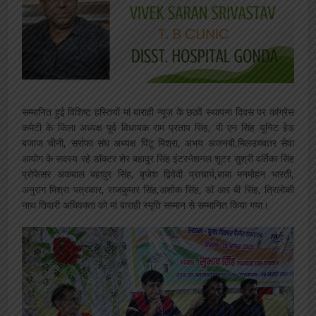
सम्मानित हुई विशिष्ट हस्तियों मां बाराही न्यूज़ के छठवें स्थापना दिवस पर कांग्रेस
कमेटी के जिला अध्यक्ष पूर्व विधायक राम प्रताप सिंह, पी एन सिंह यूनिट हेड
बजाज चीनी, सर्राफा संघ अध्यक्ष पिंटू मिश्रा, अभय अजनबी,मिलउच्चतर सेवा
आयोग के सदस्य रहे डॉक्टर शेर बहादुर सिंह इंटरनेशनल शूटर सुश्री वर्तिका सिंह
प्रोफेसर अकबाल बहादुर सिंह, बृजेश द्विवेदी प्राचार्य,बाबा मनमोहन भारती,
अनुराग मिश्रा पत्रकार, राजकुमार सिंह,अशोक सिंह, डॉ आर बी सिंह, त्रिलोकी
नाथ तिवारी अधिवक्ता को मां बाराही स्मृति सम्मान से सम्मानित किया गया।