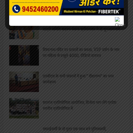
जिलाध्यक्ष, निराकरण का मिला आश्वासन
रेलवे बोर्ड अध्यक्ष को मिला कार्यकाल विस्तार, परामर्श
दात्री समिति सदस्य पंकज श्रीवास्तव ने दी शुभकामनायें
विश्वनाथ मंदिर पर दलालों का कब्ज़ा, VIP दर्शन के नाम
पर महिला से वसूले 4000, वीडियो वायरल
एलबीएस के सभी संकायों में हुआ ” दीक्षारम्भ” का भव्य
कार्यक्रम
शतरंज प्रतियोगिता आयोजित, विजेता भाग लेंगे प्रदेश
स्तरीय प्रतियोगिता में
सफाईकर्मी के दो पुत्र एक साथ बने पुलिसकर्मी,