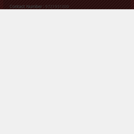
Contact Number :
9721931000
Email Id :
samacharvaarta@gmail.com
Follow me on Twitter
My Tweets
Facebook
Copyright © 2018 - 2023. Created by
Samacharvaarta
. Powered by
Samacharvaarta
.