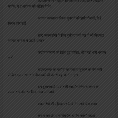
बेरोजगारों को निशुल्क मिलेगा दोना पत्तल और पॉपकॉर्न
मशीन, ये है आवेदन की अंतिम तिथि
जनपद न्यायालय स्थित दुकानों की होगी नीलामी, ये है
नियम और शर्ते
छोटे व्यवसाईयों के लिए मुसीबत बनी एल पी जी किल्लत,
व्यापार मण्डल ने उठाई आवाज
कैंटीन नीलामी की तिथि हुई घोषित, थोपी गईं भारी भरकम
शर्ते
बीएसएनएल का करोड़ों का बकाया चुकाने को पैसे नहीं
लेकिन इस सरकार ने विधायकों की सेलरी बढ़ा दी तीन गुना
इन दुकानदारों पर लटकी लाइसेंस निरस्टीकरण की
तलवार, पंजीकरण किया गया अनिवार्य
व्यापारियों की सुविधा पर रेलवे ने उठाये ठोस कदम
केवल लाइसेंसधारी विक्रेता ही बेच सकेंगे पटाखे,