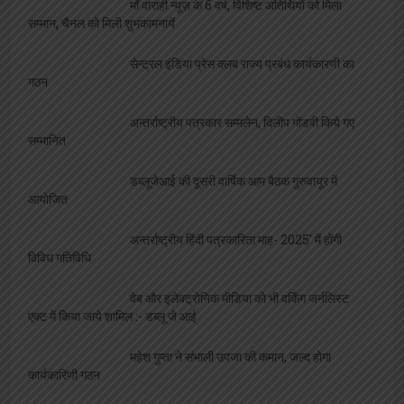
माँ वाराही न्यूज़ के 6 वर्ष, विशिष्ट अतिथियों को मिला
सम्मान, चैनल को मिली शुभकामनायें
सेन्ट्रल इंडिया प्रेस क्लब राज्य प्रबंध कार्यकारणी का
गठन
अन्तर्राष्ट्रीय पत्रकार सम्मलेन, दिलीप गोंडवी किये गए
सम्मानित
डब्लूजेआई की दूसरी वार्षिक आम बैठक गुरुवायूर में
आयोजित
अन्तर्राष्ट्रीय हिंदी पत्रकारिता माह- 2025′ में होंगी
विविध गतिविधि
वेब और इलेक्ट्रोनिक मीडिया को भी वर्किंग जर्नलिस्ट
एक्ट में किया जाये शामिल :- डब्लू जे आई
महेश गुप्ता ने संभाली उपजा की कमान, जल्द होगा
कार्यकारिणी गठन