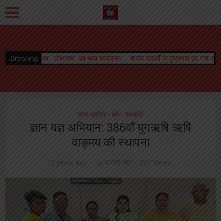
ारम्भ” का भव्य कार्यक्रम
Breaking
मादक पदार्थों के दुष्प्रभाव एवं नशा मुक्ति विषय पर जागरूकता क
उत्तर प्रदेश
धर्म
संस्कृति
•
•
ज्ञान यज्ञ अभियान: 386वाँ युगऋषि ऋषि
वाङ्मय की स्थापना
3 years ago
by
राजेंद्र सिंह
237 Views