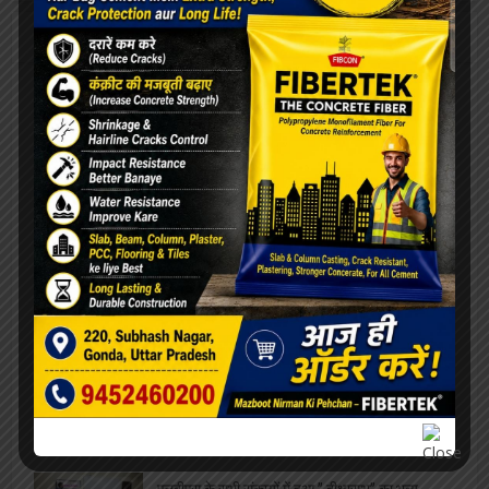
खेल
ओरिएंटेशन डे का भब्य आयोजन, छात्राओं को
महाविद्यालय से कराया गया परिचित
सफाईकर्मियों की समस्याओं को लेकर डीपीआरओ से मिले
जिलाध्यक्ष, निराकरण का मिला आश्वासन
रेलवे बोर्ड अध्यक्ष को मिला कार्यकाल विस्तार, परामर्श
दात्री समिति सदस्य पंकज श्रीवास्तव ने दी शुभकामनायें
विश्वनाथ मंदिर पर दलालों का कब्ज़ा, VIP दर्शन के नाम
पर महिला से वसूले 4000, वीडियो वायरल
एलबीएस के सभी संकायों में हुआ ” दीक्षारम्भ” का भव्य