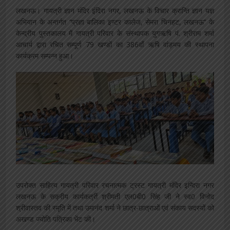
लखनऊ। गायत्री ज्ञान मंदिर इंदिरा नगर, लखनऊ के विचार क्रान्ति ज्ञान यज्ञ
अभियान के अन्तर्गत ‘‘प्रज्ञा बालिका इण्टर कालेज, सेमरा चिनहट, लखनऊ‘‘ के
केन्द्रीय पुस्तकालय में गायत्री परिवार के संस्थापक युगऋषि पं. श्रीराम शर्मा
आचार्य द्वारा रचित सम्पूर्ण 79 खण्डों का 386वाँ ऋषि वांड़मय की स्थापना
कार्यक्रम सम्पन्न हुआ।
उपरोक्त साहित्य गायत्री परिवार रचनात्मक ट्रस्ट गायत्री मंदिर इन्दिरा नगर
लखनऊ के सक्रीय कार्यकर्त्री श्रीमती एल0बी0 सिंह जी ने स्व0 विनोद
श्रीवास्तव की स्मृति में तथा उमानंद शर्मा ने छात्र-छात्राओं एवं संकाय सदस्यों को
अखण्ड ज्योति पत्रिका भेंट की।