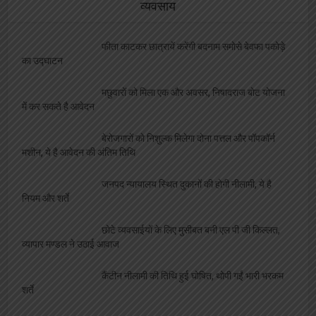
व्यवसाय
फीता काटकर छात्रायें करेंगी बदनाम समोसे बेवफा पकोड़े
का उद्घाटन
मछुवारों को मिला एक और अवसर, निषादराज बोट योजना
में कर सकते है आवेदन
बेरोजगारों को निशुल्क मिलेगा दोना पत्तल और पॉपकॉर्न
मशीन, ये है आवेदन की अंतिम तिथि
जनपद न्यायालय स्थित दुकानों की होगी नीलामी, ये है
नियम और शर्ते
छोटे व्यवसाईयों के लिए मुसीबत बनी एल पी जी किल्लत,
व्यापार मण्डल ने उठाई आवाज
कैंटीन नीलामी की तिथि हुई घोषित, थोपी गईं भारी भरकम
शर्ते