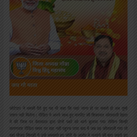
कोटेदार ने धमकी देेते हुए यह भी कहा कि जहां जाना हो जा सकते हो अब तुम्हे
राशन नही मिलेगा। पीडित ने अपने साथ हुए मारपीट की शिकायत कोतवाली देहात
में की जिस पर केातवाल द्वारा दोनों पक्षों को थाने बुलाया गया लेकिन किन्ही
कारणवश पीडित समय पर वहा नही पहु्रच पाया बाद में जब वह कोेतवाली गया तो
वहां मौजूद सिपाही ने उसे धमकाते हुए चोरी के आरोप मे फसांने की बात कहते हुए