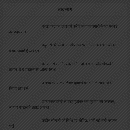
व्यवसाय
फीता काटकर छात्रायें करेंगी बदनाम समोसे बेवफा पकोड़े
का उद्घाटन
मछुवारों को मिला एक और अवसर, निषादराज बोट योजना
में कर सकते है आवेदन
बेरोजगारों को निशुल्क मिलेगा दोना पत्तल और पॉपकॉर्न
मशीन, ये है आवेदन की अंतिम तिथि
जनपद न्यायालय स्थित दुकानों की होगी नीलामी, ये है
नियम और शर्ते
छोटे व्यवसाईयों के लिए मुसीबत बनी एल पी जी किल्लत,
व्यापार मण्डल ने उठाई आवाज
कैंटीन नीलामी की तिथि हुई घोषित, थोपी गईं भारी भरकम
शर्ते