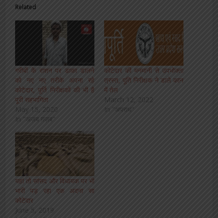
Related
गरीबों के राशन पर डाका डालने
कोटेदार की मनमानी से उपभोक्ता
को नए नए तरीके अपना रहे
त्रस्त, पूति निरीक्षक ने डाले कान
कोटेदार, पूर्ति निरीक्षकों की भी है
में तेल
पूरी सहभागिता
March 12, 2022
May 15, 2020
In "अपराध"
In "अज़ब ग़ज़ब"
यहां तो सांसद और विधायक पर भी
भारी पड़ रहा एक अदना सा
कोटेदार
June 5, 2019