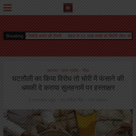
नाने की तैयारी
Breaking
मंडल के 52 लाख बच्चों को मिलेगी सेहत की सौगात, कृमि मुक्ति अभियान 10
अपराध
उत्तर प्रदेश
गोंडा
•
•
घटतौली का किया विरोध तो चोरी में फंसाने की
धमकी दे कराया सुलहनामें पर हस्ताक्षर
9 months ago
by
राजेंद्र सिंह
100 Views