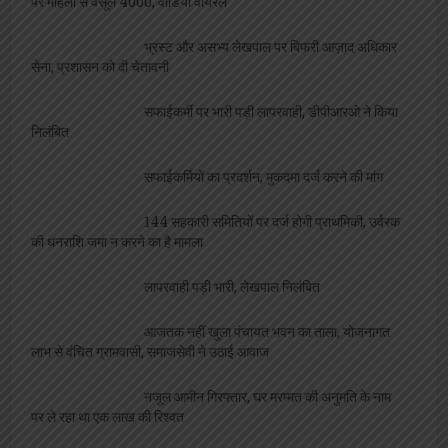
पर महिला से वसूले 4000, वीडियो वायरल
भ्रस्ट और असभ्य लेखपाल पर बिफरी आज़ाद अधिकार
सेना, प्रशासन को दी चेतावनी
सफाईकर्मी पर भारी पड़ी लापरवाही, डीपीआरओ ने किया
निलंबित
सफाईकर्मियों का प्रदर्शन, मुकदमा दर्ज करने की मांग
144 सहकारी समितियों पर दर्ज होगी प्राथमिकी, उर्वरक
की धनराशि जमा न करने का है मामला
लापरवाही पड़ी भारी, लेखपाल निलंबित
आजतक नहीं खुला पंचायत भवन का ताला, योजनागत
लाभ से वंचित ग्रामवासी, समाजसेवी ने उठाई आवाज
नजूल आमीन गिरफ्तार, घर मरम्मत की अनुमति के नाम
पर ले रहा था एक लाख की रिश्वत