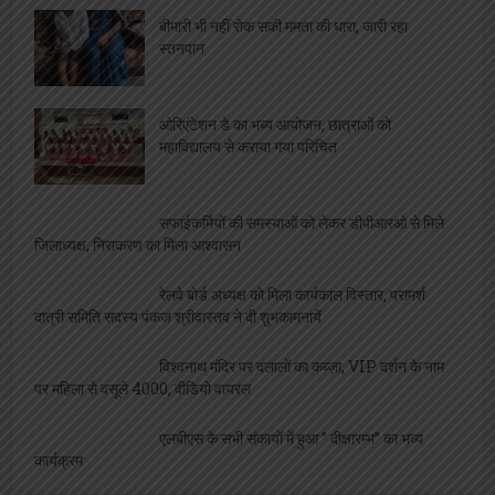
बीमारी भी नहीं रोक सकी ममता की धारा, जारी रहा
स्तनपान
ओरिएंटेशन डे का भब्य आयोजन, छात्राओं को
महाविद्यालय से कराया गया परिचित
सफाईकर्मियों की समस्याओं को लेकर डीपीआरओ से मिले
जिलाध्यक्ष, निराकरण का मिला आश्वासन
रेलवे बोर्ड अध्यक्ष को मिला कार्यकाल विस्तार, परामर्श
दात्री समिति सदस्य पंकज श्रीवास्तव ने दी शुभकामनायें
विश्वनाथ मंदिर पर दलालों का कब्ज़ा, VIP दर्शन के नाम
पर महिला से वसूले 4000, वीडियो वायरल
एलबीएस के सभी संकायों में हुआ ” दीक्षारम्भ” का भव्य
कार्यक्रम