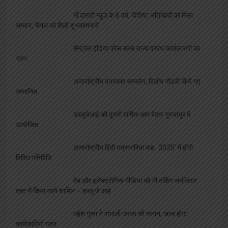
माँ वाराही न्यूज़ के 6 वर्ष, विशिष्ट अतिथियों को मिला
सम्मान, चैनल को मिली शुभकामनायें
सेन्ट्रल इंडिया प्रेस क्लब राज्य प्रबंध कार्यकारणी का
गठन
अन्तर्राष्ट्रीय पत्रकार सम्मलेन, दिलीप गोंडवी किये गए
सम्मानित
डब्लूजेआई की दूसरी वार्षिक आम बैठक गुरुवायूर में
आयोजित
अन्तर्राष्ट्रीय हिंदी पत्रकारिता माह- 2025′ में होंगी
विविध गतिविधि
वेब और इलेक्ट्रोनिक मीडिया को भी वर्किंग जर्नलिस्ट
एक्ट में किया जाये शामिल :- डब्लू जे आई
महेश गुप्ता ने संभाली उपजा की कमान, जल्द होगा
कार्यकारिणी गठन