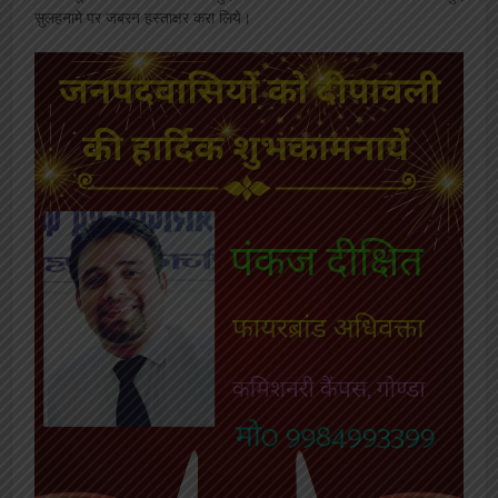
सुलहनामे पर जबरन हस्ताक्षर करा लिये।