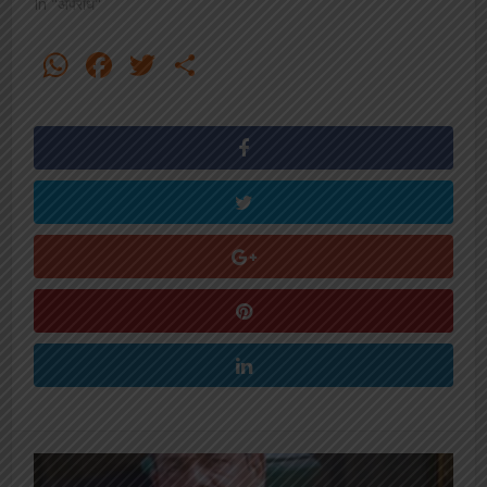
In "अपराध"
WhatsApp
Facebook
Twitter
Share