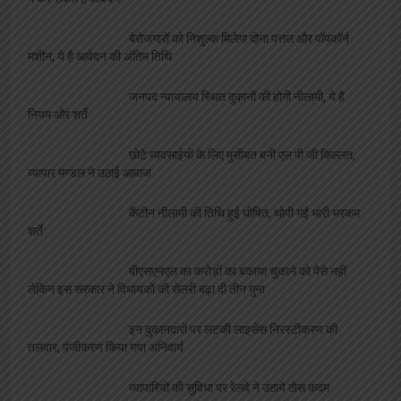
में कर सकते है आवेदन
बेरोजगारों को निशुल्क मिलेगा दोना पत्तल और पॉपकॉर्न
मशीन, ये है आवेदन की अंतिम तिथि
जनपद न्यायालय स्थित दुकानों की होगी नीलामी, ये है
नियम और शर्ते
छोटे व्यवसाईयों के लिए मुसीबत बनी एल पी जी किल्लत,
व्यापार मण्डल ने उठाई आवाज
कैंटीन नीलामी की तिथि हुई घोषित, थोपी गईं भारी भरकम
शर्ते
बीएसएनएल का करोड़ों का बकाया चुकाने को पैसे नहीं
लेकिन इस सरकार ने विधायकों की सेलरी बढ़ा दी तीन गुना
इन दुकानदारों पर लटकी लाइसेंस निरस्टीकरण की
तलवार, पंजीकरण किया गया अनिवार्य
व्यापारियों की सुविधा पर रेलवे ने उठाये ठोस कदम