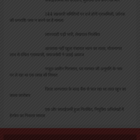
सफाईकर्मियों का प्रदर्शन, मुकदमा दर्ज करने की मांग
144 सहकारी समितियों पर दर्ज होगी प्राथमिकी, उर्वरक
की धनराशि जमा न करने का है मामला
लापरवाही पड़ी भारी, लेखपाल निलंबित
आजतक नहीं खुला पंचायत भवन का ताला, योजनागत
लाभ से वंचित ग्रामवासी, समाजसेवी ने उठाई आवाज
नजूल आमीन गिरफ्तार, घर मरम्मत की अनुमति के नाम
पर ले रहा था एक लाख की रिश्वत
ज़िला अस्पताल के ब्लड बैंक से चल रहा था लाल खून का
काला कारोबार
एक और सफाईकर्मी हुआ निलंबित, नियुक्ति अभिलेखों में
हेरफेर का निकला मामला