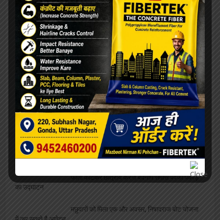
पर महिला से वसूले 4000, वीडियो वायरल
एलबीएस के सभी संकायों में हुआ ” दीक्षारम्भ” का भव्य
कार्यक्रम
शतरंज प्रतियोगिता आयोजित, विजेता भाग लेंगे प्रदेश
स्तरीय प्रतियोगिता में
सफाईकर्मी के दो पुत्र एक साथ बने पुलिसकर्मी,
जिलाध्यक्ष ने दी बधाई
व्यवसाय
फीता काटकर छात्रायें करेंगी बदनाम समोसे बेवफा पकोड़े
का उद्घाटन
मछुवारों को मिला एक और अवसर, निषादराज बोट योजना