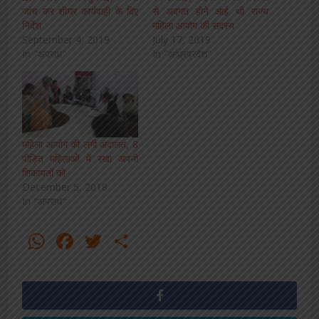
जांच कर शीघ्र कार्यवाही के दिए
से अवगत होने आईं थी राज्य
निर्देश
महिला आयोग की सदस्य
September 4, 2019
July 17, 2019
In "अपराध"
In "आंध्रप्रदेश"
महिला आयोग की लगी अदालत, 8
पीड़ित महिलाओं में रखा अपनी
शिकायतों को
December 5, 2018
In "अपराध"
WhatsApp
Facebook
Twitter
Share