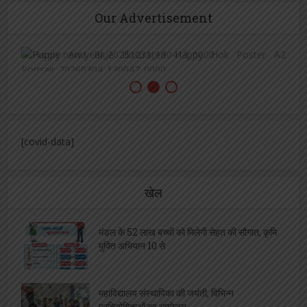
Our Advertisement
[covid-data]
खेल
मंडल के 52 लाख बच्चों को मिलेगी सेहत की सौगात, कृमि
मुक्ति अभियान 10 से
महाविद्यालय संस्थापिका की जयंती, विभिन्न