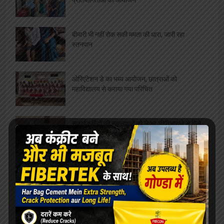
प्रतियोगिताओं का आयोजन
बीमारी भी नहीं रोक सकी ममता की धारा, जारी रहा
स्तनपान
ओरिएंटेशन डे का भब्य आयोजन, छात्राओं को
महाविद्यालय से कराया गया परिचित
सफाईकर्मियों की समस्याओं को लेकर डीपीआरओ से मिले
जिलाध्यक्ष, निराकरण का मिला आश्वासन
रेलवे बोर्ड अध्यक्ष को मिला कार्यकाल विस्तार, परामर्श
दात्री समिति सदस्य पंकज श्रीवास्तव ने दी शुभकामनायें
विश्वनाथ मंदिर पर दलालों का कब्ज़ा, VIP दर्शन के नाम