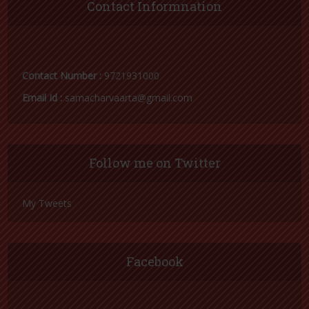
Contact Informnation
Contact Number :
9721931000
Email Id :
samacharvaarta@gmail.com
Follow me on Twitter
My Tweets
Facebook