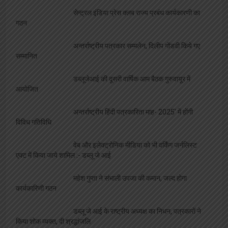
सेन्ट्रल इंडिया प्रेस क्लब राज्य प्रबंध कार्यकारणी का
गठन
अन्तर्राष्ट्रीय पत्रकार सम्मलेन, दिलीप गोंडवी किये गए
सम्मानित
डब्लूजेआई की दूसरी वार्षिक आम बैठक गुरुवायूर में
आयोजित
अन्तर्राष्ट्रीय हिंदी पत्रकारिता माह- 2025′ में होंगी
विविध गतिविधि
वेब और इलेक्ट्रोनिक मीडिया को भी वर्किंग जर्नलिस्ट
एक्ट में किया जाये शामिल :- डब्लू जे आई
महेश गुप्ता ने संभाली उपजा की कमान, जल्द होगा
कार्यकारिणी गठन
डब्लू जे आई के राष्ट्रीय अध्यक्ष का निधन, पत्रकारों ने
किया शोक व्यक्त, दी श्रद्धांजलि