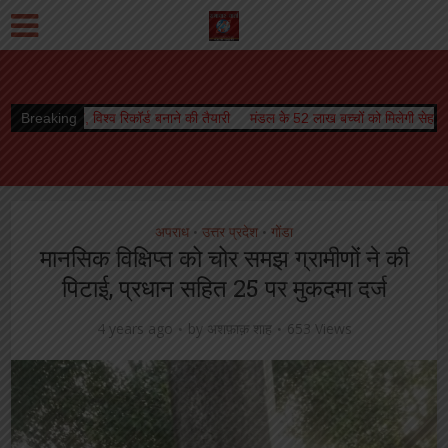
कॉर्ड बनाने की तैयारी
Breaking
मंडल के 52 लाख बच्चों को मिलेगी सेहत की सौगात, कृमि मुक्ति अभि
अपराध
उत्तर प्रदेश
गोंडा
•
•
मानसिक विक्षिप्त को चोर समझ ग्रामीणों ने की
पिटाई, प्रधान सहित 25 पर मुकदमा दर्ज
4 years ago
by
अशफ़ाक़ शाह
653 Views