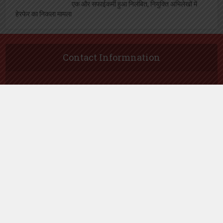
एक और सफाईकर्मी हुआ निलंबित, नियुक्ति अभिलेखों में
हेरफेर का निकला मामला
Contact Informnation
Contact Number :
9721931000
Email Id :
samacharvaarta@gmail.com
Follow me on Twitter
My Tweets