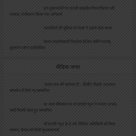
इन दुकानदारों पर लटकी लाइसेंस निरस्टीकरण की
तलवार, पंजीकरण किया गया अनिवार्य
व्यापारियों की सुविधा पर रेलवे ने उठाये ठोस कदम
केवल लाइसेंसधारी विक्रेता ही बेच सकेंगे पटाखे,
धूम्रपान रहेगा प्रतिबंधित
मीडिया जगत
‘कलम सच की पहरेदार है’:- दिलीप गोंडवी, पत्रकार
सम्मलेन में किये गए सम्मानित
छः साल बेमिसाल पर मां वाराही न्यूज ने मनाया उत्सव,
नामी गिरामी चेहरे हुए सम्मानित
माँ वाराही न्यूज़ के 6 वर्ष, विशिष्ट अतिथियों को मिला
सम्मान, चैनल को मिली शुभकामनायें