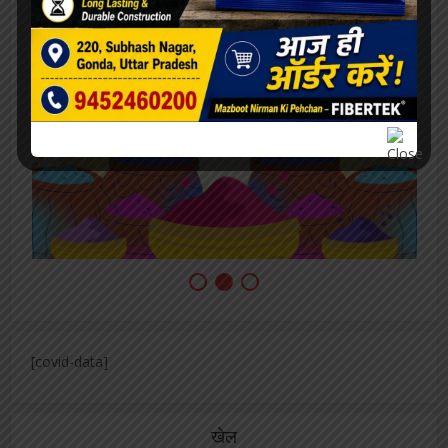
[covid-data]
खेल