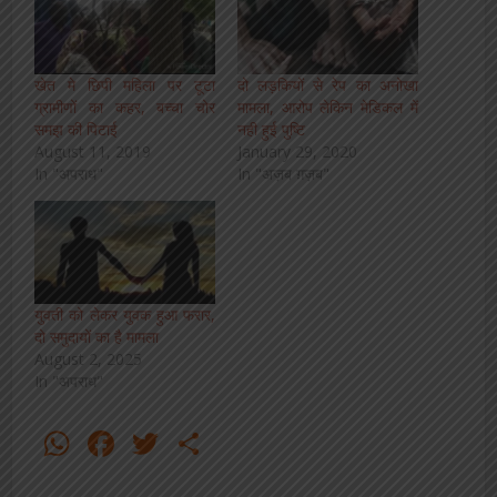
खेत मे छिपी महिला पर टूटा
दो लड़कियों से रेप का अनोखा
ग्रामीणों का कहर, बच्चा चोर
मामला, आरोप लेकिन मेडिकल में
समझ की पिटाई
नही हुई पुष्टि
August 11, 2019
January 29, 2020
In "अपराध"
In "अज़ब ग़ज़ब"
युवती को लेकर युवक हुआ फरार,
दो समुदायों का है मामला
August 2, 2025
In "अपराध"
WhatsApp
Facebook
Twitter
Share