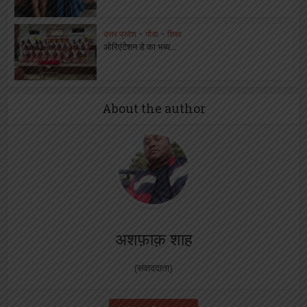
उत्तर प्रदेश
•
गोंडा
•
शिक्षा
ओरिएंटेशन डे का भब्य...
About the author
अशफ़ाक़ शाह
(संवाददाता)