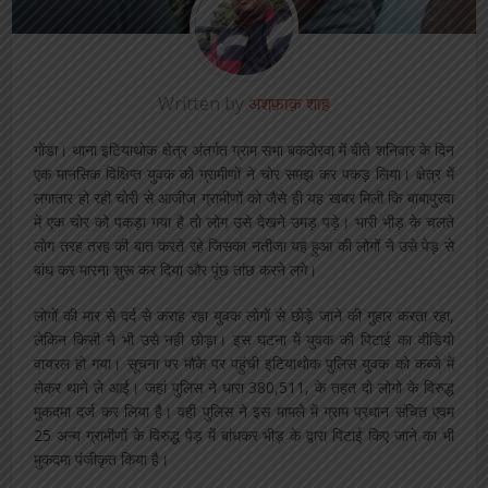
Written by
अशफ़ाक़ शाह
गोंडा। थाना इटियाथोक क्षेत्र अंतर्गत ग्राम सभा बकठोरवा में बीते शनिवार के दिन
एक मानसिक विक्षिप्त युवक को ग्रामीणों ने चोर समझ कर पकड़ लिया। क्षेत्र में
लगातार हो रही चोरी से आजीज ग्रामीणों को जैसे ही यह खबर मिली कि बाबापुरवा
में एक चोर को पकड़ा गया है तो लोग उसे देखने उमड़ पड़े। भारी भीड़ के चलते
लोग तरह तरह की बात करते रहे जिसका नतीजा यह हुआ की लोगों ने उसे पेड़ से
बांध कर मारना शुरू कर दिया और पूंछ तांछ करने लगे।
लोगों की मार से दर्द से कराह रहा युवक लोगों से छोड़े जाने की गुहार करता रहा,
लेकिन किसी ने भी उसे नही छोड़ा। इस घटना में युवक की पिटाई का वीडियो
वायरल हो गया। सूचना पर मौके पर पहुंची इटियाथोक पुलिस युवक को कब्जे में
लेकर थाने ले आई। जहां पुलिस ने धारा 380,511, के तहत दो लोगो के विरुद्ध
मुकदमा दर्ज कर लिया है। वही पुलिस ने इस मामले में ग्राम प्रधान संचित एवम
25 अन्य ग्रामीणों के विरुद्ध पेड़ में बांधकर भीड़ के द्वारा पिटाई किए जाने का भी
मुकदमा पंजीकृत किया है।