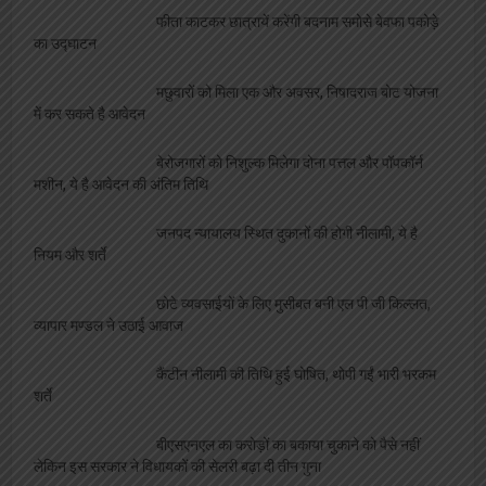
फीता काटकर छात्रायें करेंगी बदनाम समोसे बेवफा पकोड़े
का उद्घाटन
मछुवारों को मिला एक और अवसर, निषादराज बोट योजना
में कर सकते है आवेदन
बेरोजगारों को निशुल्क मिलेगा दोना पत्तल और पॉपकॉर्न
मशीन, ये है आवेदन की अंतिम तिथि
जनपद न्यायालय स्थित दुकानों की होगी नीलामी, ये है
नियम और शर्ते
छोटे व्यवसाईयों के लिए मुसीबत बनी एल पी जी किल्लत,
व्यापार मण्डल ने उठाई आवाज
कैंटीन नीलामी की तिथि हुई घोषित, थोपी गईं भारी भरकम
शर्ते
बीएसएनएल का करोड़ों का बकाया चुकाने को पैसे नहीं
लेकिन इस सरकार ने विधायकों की सेलरी बढ़ा दी तीन गुना