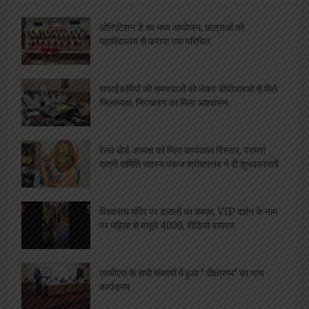
ओरिएंटेशन डे का भब्य आयोजन, छात्राओं को
महाविद्यालय से कराया गया परिचित
सफाईकर्मियों की समस्याओं को लेकर डीपीआरओ से मिले
जिलाध्यक्ष, निराकरण का मिला आश्वासन
रेलवे बोर्ड अध्यक्ष को मिला कार्यकाल विस्तार, परामर्श
दात्री समिति सदस्य पंकज श्रीवास्तव ने दी शुभकामनायें
विश्वनाथ मंदिर पर दलालों का कब्ज़ा, VIP दर्शन के नाम
पर महिला से वसूले 4000, वीडियो वायरल
एलबीएस के सभी संकायों में हुआ ” दीक्षारम्भ” का भव्य
कार्यक्रम