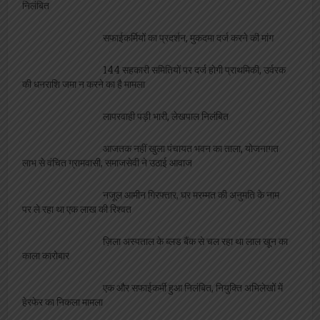
निलंबित
सफाईकर्मियों का प्रदर्शन, मुकदमा दर्ज करने की मांग
144 सहकारी समितियों पर दर्ज होगी प्राथमिकी, उर्वरक
की धनराशि जमा न करने का है मामला
लापरवाही पड़ी भारी, लेखपाल निलंबित
आजतक नहीं खुला पंचायत भवन का ताला, योजनागत
लाभ से वंचित ग्रामवासी, समाजसेवी ने उठाई आवाज
नजूल आमीन गिरफ्तार, घर मरम्मत की अनुमति के नाम
पर ले रहा था एक लाख की रिश्वत
ज़िला अस्पताल के ब्लड बैंक से चल रहा था लाल खून का
काला कारोबार
एक और सफाईकर्मी हुआ निलंबित, नियुक्ति अभिलेखों में
हेरफेर का निकला मामला