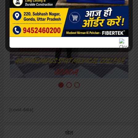
[covid-data]
खेल