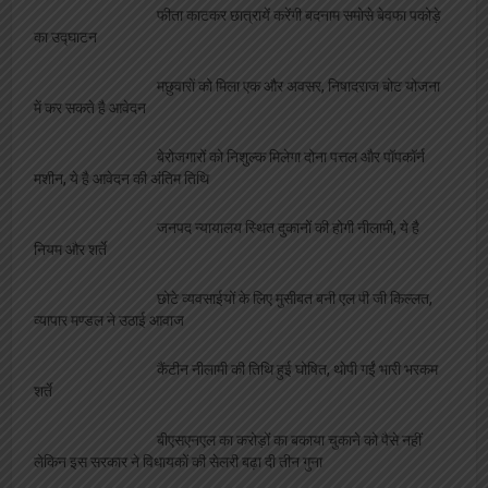
फीता काटकर छात्रायें करेंगी बदनाम समोसे बेवफा पकोड़े
का उद्घाटन
मछुवारों को मिला एक और अवसर, निषादराज बोट योजना
में कर सकते है आवेदन
बेरोजगारों को निशुल्क मिलेगा दोना पत्तल और पॉपकॉर्न
मशीन, ये है आवेदन की अंतिम तिथि
जनपद न्यायालय स्थित दुकानों की होगी नीलामी, ये है
नियम और शर्ते
छोटे व्यवसाईयों के लिए मुसीबत बनी एल पी जी किल्लत,
व्यापार मण्डल ने उठाई आवाज
कैंटीन नीलामी की तिथि हुई घोषित, थोपी गईं भारी भरकम
शर्ते
बीएसएनएल का करोड़ों का बकाया चुकाने को पैसे नहीं
लेकिन इस सरकार ने विधायकों की सेलरी बढ़ा दी तीन गुना