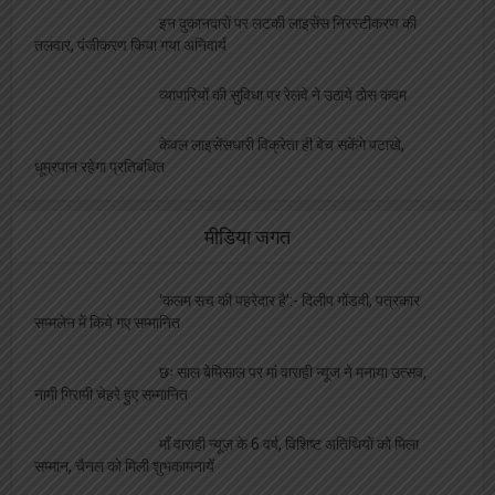
इन दुकानदारों पर लटकी लाइसेंस निरस्टीकरण की
तलवार, पंजीकरण किया गया अनिवार्य
व्यापारियों की सुविधा पर रेलवे ने उठाये ठोस कदम
केवल लाइसेंसधारी विक्रेता ही बेच सकेंगे पटाखे,
धूम्रपान रहेगा प्रतिबंधित
मीडिया जगत
‘कलम सच की पहरेदार है’:- दिलीप गोंडवी, पत्रकार
सम्मलेन में किये गए सम्मानित
छः साल बेमिसाल पर मां वाराही न्यूज ने मनाया उत्सव,
नामी गिरामी चेहरे हुए सम्मानित
माँ वाराही न्यूज़ के 6 वर्ष, विशिष्ट अतिथियों को मिला
सम्मान, चैनल को मिली शुभकामनायें