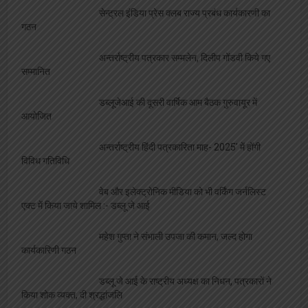
सेन्ट्रल इंडिया प्रेस क्लब राज्य प्रबंध कार्यकारणी का
गठन
अन्तर्राष्ट्रीय पत्रकार सम्मलेन, दिलीप गोंडवी किये गए
सम्मानित
डब्लूजेआई की दूसरी वार्षिक आम बैठक गुरुवायूर में
आयोजित
अन्तर्राष्ट्रीय हिंदी पत्रकारिता माह- 2025′ में होंगी
विविध गतिविधि
वेब और इलेक्ट्रोनिक मीडिया को भी वर्किंग जर्नलिस्ट
एक्ट में किया जाये शामिल :- डब्लू जे आई
महेश गुप्ता ने संभाली उपजा की कमान, जल्द होगा
कार्यकारिणी गठन
डब्लू जे आई के राष्ट्रीय अध्यक्ष का निधन, पत्रकारों ने
किया शोक व्यक्त, दी श्रद्धांजलि