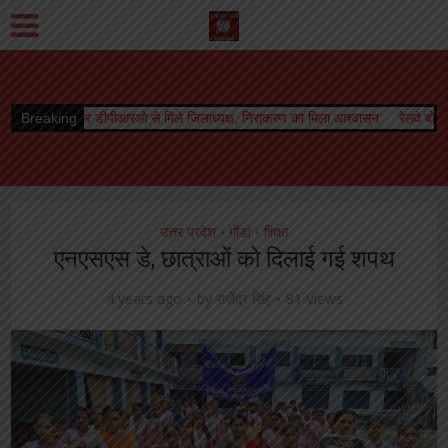
आरओ से मिले जिलाध्यक्ष, निराकरण का मिला आश्वासन
Breaking
रेलवे बोर्ड अध्यक्ष को मिला कार्यका
उत्तर प्रदेश
गोंडा
शिक्षा
•
•
एनएसएस डे, छात्राओं को दिलाई गई शपथ
4 years ago
by
राजेंद्र सिंह
81 Views