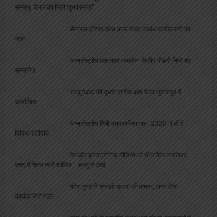
सम्मान, चैनल को मिली शुभकामनायें
सेन्ट्रल इंडिया प्रेस क्लब राज्य प्रबंध कार्यकारणी का
गठन
अन्तर्राष्ट्रीय पत्रकार सम्मलेन, दिलीप गोंडवी किये गए
सम्मानित
डब्लूजेआई की दूसरी वार्षिक आम बैठक गुरुवायूर में
आयोजित
अन्तर्राष्ट्रीय हिंदी पत्रकारिता माह- 2025′ में होंगी
विविध गतिविधि
वेब और इलेक्ट्रोनिक मीडिया को भी वर्किंग जर्नलिस्ट
एक्ट में किया जाये शामिल :- डब्लू जे आई
महेश गुप्ता ने संभाली उपजा की कमान, जल्द होगा
कार्यकारिणी गठन