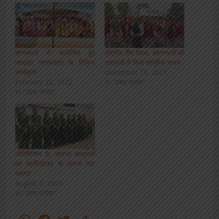
ज्ञानस्थली में आयोजित हुए
राष्ट्रीय गीत दिवस, ज्ञानस्थली की
मतदाता जागरूकता के विभिन्न
छात्राओं ने किया सामूहिक गायन
कार्यक्रम
December 18, 2021
February 23, 2022
In "उत्तर प्रदेश"
In "उत्तर प्रदेश"
ओरियेंटेशन डे, नवागत छात्राओं
को महाविद्यालय से कराया गया
अवगत
August 5, 2025
In "उत्तर प्रदेश"