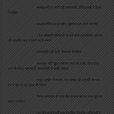
सफाईकर्मी पर भारी पड़ी लापरवाही, डीपीआरओ ने किया
निलंबित
सफाईकर्मियों का प्रदर्शन, मुकदमा दर्ज करने की मांग
144 सहकारी समितियों पर दर्ज होगी प्राथमिकी, उर्वरक
की धनराशि जमा न करने का है मामला
लापरवाही पड़ी भारी, लेखपाल निलंबित
आजतक नहीं खुला पंचायत भवन का ताला, योजनागत
लाभ से वंचित ग्रामवासी, समाजसेवी ने उठाई आवाज
नजूल आमीन गिरफ्तार, घर मरम्मत की अनुमति के नाम
पर ले रहा था एक लाख की रिश्वत
ज़िला अस्पताल के ब्लड बैंक से चल रहा था लाल खून का
काला कारोबार
एक और सफाईकर्मी हुआ निलंबित, नियुक्ति अभिलेखों में