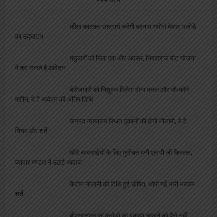
फीता काटकर छात्रायें करेंगी बदनाम समोसे बेवफा पकोड़े
का उद्घाटन
मछुवारों को मिला एक और अवसर, निषादराज बोट योजना
में कर सकते है आवेदन
बेरोजगारों को निशुल्क मिलेगा दोना पत्तल और पॉपकॉर्न
मशीन, ये है आवेदन की अंतिम तिथि
जनपद न्यायालय स्थित दुकानों की होगी नीलामी, ये है
नियम और शर्ते
छोटे व्यवसाईयों के लिए मुसीबत बनी एल पी जी किल्लत,
व्यापार मण्डल ने उठाई आवाज
कैंटीन नीलामी की तिथि हुई घोषित, थोपी गईं भारी भरकम
शर्ते
बीएसएनएल का करोड़ों का बकाया चुकाने को पैसे नहीं