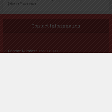
हेरफेर का निकला मामला
Contact Informnation
Contact Number :
9721931000
Email Id :
samacharvaarta@gmail.com
Follow me on Twitter
My Tweets