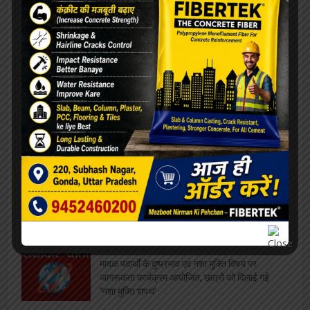
सफाईकर्मियों की समस्याओं को लेकर डीपीआरओ से मिले
जिलाध्यक्ष, निराकरण का मिला आश्वासन
रेलवे बोर्ड अध्यक्ष को मिला कार्यकाल विस्तार, परामर्श
दात्री समिति सदस्य पंकज श्रीवास्तव ने दी शुभकामनायें
विश्वनाथ मंदिर पर दलालों का कब्ज़ा, VIP दर्शन के नाम
पर महिला से वसूले 4000, वीडियो वायरल
एलबीएस के सभी संकायों में हुआ ” दीक्षारम्भ” का भव्य
कार्यक्रम
मादक पदार्थों के दुष्प्रभाव एवं नशा मुक्ति विषय पर
जागरूकता कार्यक्रम आयोजित, छात्रों को दिलाई गई
‘नशा मुक्ति शपथ’