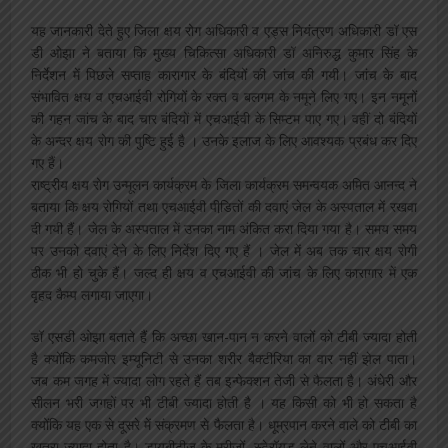
यह जानकारी देते हुए जिला क्षय रोग अधिकारी व एड्स नियंत्रण अधिकारी डॉ एस
डी ओझा ने बताया कि मुख्‍य चिकित्‍सा अधिकारी डॉ अनिरुद्ध कुमार सिंह के
निर्देशन में पिछले सप्‍ताह कारागार के बंदियों की जांच की गयी। जांच के बाद
संभावित क्षय व एचआईवी रोगियों के रक्‍त व बलगम के नमूने लिए गए। इन नमूनों
की गहन जांच के बाद चार बंदियों में एचआईवी के सिम्‍टम पाए गए। वहीं दो बंदियों
के अन्‍दर क्षय रोग की पुष्टि हुई है । उनके इलाज के लिए आवश्‍यक प्रबंध कर दिए
गए हैं।
राष्ट्रीय क्षय रोग उन्मूलन कार्यक्रम के जिला कार्यक्रम समन्‍वयक अमित आनन्‍द ने
बताया कि क्षय रोगियों तथा एचआईवी पीडि़तों की दवाएं जेल के अस्‍पताल में रखवा
दी गयी हैं। जेल के अस्‍पताल में उनका नाम अंकित करा दिया गया है। समय समय
पर उनको दवाएं देने के लिए निर्देश दिए गए हैं । जेल में अब तक चार क्षय रोगी
ठीक भी हो चुके हैं। जल्‍द ही क्षय व एचआईवी की जांच के लिए कारागार में एक
वृहद कैम्‍प लगाया जाएगा।
डॉ एसडी ओझा बताते हैं कि अच्छा खान-पान न करने वालों को टीबी ज्यादा होती
है क्योंकि कमजोर इम्यूनिटी से उनका शरीर बैक्टीरिया का वार नहीं झेल पाता।
जब कम जगह में ज्यादा लोग रहते हैं तब इन्फेक्शन तेजी से फैलता है। अंधेरी और
सीलन भरी जगहों पर भी टीबी ज्यादा होती है । यह किसी को भी हो सकता है
क्योंकि यह एक से दूसरे में संक्रमण से फैलता है। धूम्रपान करने वाले को टीबी का
खतरा ज्यादा होता है। डायबीटीज के मरीजों, स्टेरॉयड लेने वालों और एचआईवी