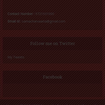
Contact Number :
9721931000
Email Id :
samacharvaarta@gmail.com
Follow me on Twitter
My Tweets
Facebook