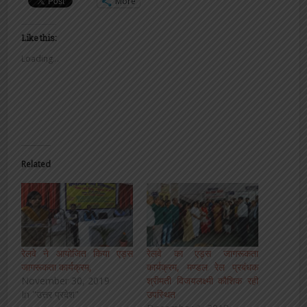
More
Like this:
Loading...
Related
रेलवे ने आयोजित किया एड्स
रेलवे का एड्स जागरूकता
जागरूकता कार्यक्रम,
कार्यक्रम, मण्डल रेल प्रबंधक
November 30, 2019
श्रीमती विजयलक्ष्मी कौशिक रही
In "उत्तर प्रदेश"
उपस्थित