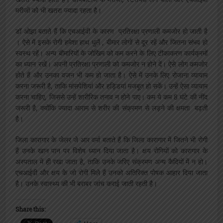
मरीजों को भी खतरा ज्यादा रहता है।
डॉ ओझा बताते हैं कि एचआईवी के कारण प्रतिरक्षा प्रणाली कमजोर हो जाती है
। ऐसे में इसके रोगी हमेशा हाथ धुलें , बीमार लोगों से दूर रहें और जितना संभव हो
स्वस्थ रहें। अन्य बीमारियों के जोखिम को कम करने के लिए टीकाकरण कार्यक्रमों
का ध्यान रखें। अपनी प्रतिरक्षा प्रणाली को कमजोर न होने दें। ऐसे लोग कमजोर
होते हैं और उनका वजन भी कम हो जाता है। ऐसे में उनके लिए रोजाना व्यायाम
करना जरूरी है, ताकि मांसपेशियां और हड्डियां मजबूत हो सकें। उन्हें ऐसा व्यायाम
करना चाहिए, जिससे उन्हें शारीरिक तनाव न होने पाए। कम ये कम 8 घंटे की नींद
जरूरी है, क्योंकि ज्यादा आराम से शरीर की संक्रमण से लड़ने की क्षमता बढ़ती
है।
जिला कारागार के जेलर जे आर वर्मा बताते हैं कि जिला कारागार में जितने भी रोगी
हैं उनके खान पान पर विशेष ध्‍यान दिया जाता है। क्षय रोगियों को कारागार के
अस्‍पताल में ही रखा जाता है, ताकि उनके जरिए संक्रमण अन्‍य कैदियों में न हो।
एचआईवी और क्षय के जो रोगी मिले हैं उनको अतिरिक्‍त पोषक आहार दिया जाता
है। उनके स्‍वास्‍थ्‍य की भी बराबर जांच कराई जाती रहती है।
Share this: