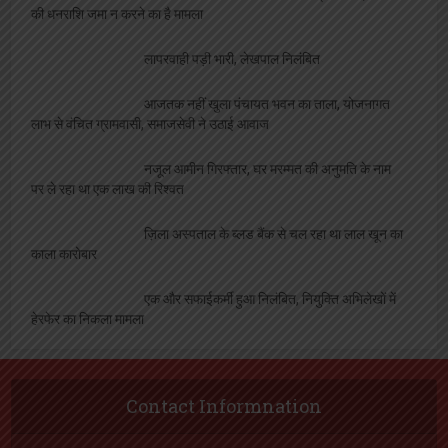
की धनराशि जमा न करने का है मामला
लापरवाही पड़ी भारी, लेखपाल निलंबित
आजतक नहीं खुला पंचायत भवन का ताला, योजनागत
लाभ से वंचित ग्रामवासी, समाजसेवी ने उठाई आवाज
नजूल आमीन गिरफ्तार, घर मरम्मत की अनुमति के नाम
पर ले रहा था एक लाख की रिश्वत
ज़िला अस्पताल के ब्लड बैंक से चल रहा था लाल खून का
काला कारोबार
एक और सफाईकर्मी हुआ निलंबित, नियुक्ति अभिलेखों में
हेरफेर का निकला मामला
Contact Informnation