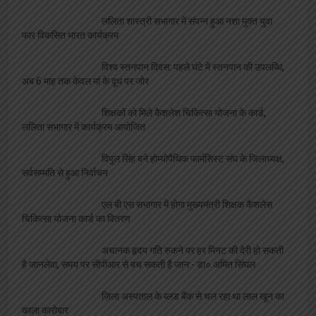
ललिता शास्त्री सभागार में संपन्न हुआ नशा मुक्त युवा
फार विकसित भारत कार्यक्रम
विश्व स्तनपान दिवस: पहले घंटे में स्तनपान की उपलब्धि,
अब 6 माह तक केवल मां के दूध पर जोर
शिक्षकों को मिले कैशलेश चिकित्सा योजना के कार्ड,
ललिता सभागार में कार्यक्रम आयोजित
विपुल सिंह बने होम्योपैथिक फार्मसिस्ट संघ के जिलाध्यक्ष,
सर्वसम्मति से हुआ निर्वाचन
एल बी एस सभागार में होगा मुख्यमंत्री शिक्षक कैशलेस
चिकित्सा योजना कार्ड का वितरण
अचानक हृदय गति रुकने पर हर मिनट की देरी हो सकती
है जानलेवा, समय पर सीपीआर से बच सकती है जान:- डा० अमित सिंघल
ज़िला अस्पताल के ब्लड बैंक से चल रहा था लाल खून का
काला कारोबार