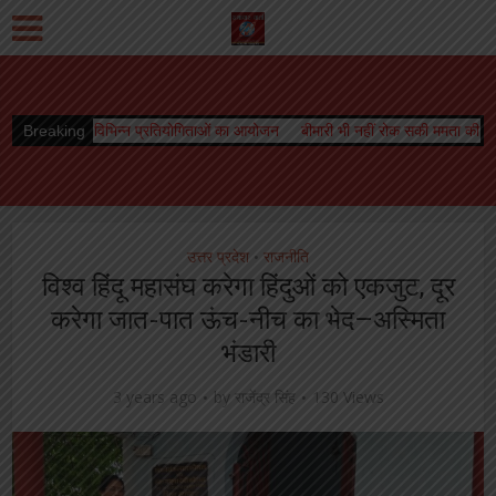
 प्रतियोगिताओं का आयोजन
Breaking
बीमारी भी नहीं रोक सकी ममता की धारा, जारी रहा स्तनपान
ओ
उत्तर प्रदेश
राजनीति
•
विश्व हिंदू महासंघ करेगा हिंदुओं को एकजुट, दूर
करेगा जात-पात ऊंच-नीच का भेद–अस्मिता
भंडारी
3 years ago
by
राजेंद्र सिंह
130 Views