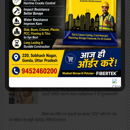
कार्यक्रम
शतरंज प्रतियोगिता आयोजित, विजेता भाग लेंगे प्रदेश
स्तरीय प्रतियोगिता में
सफाईकर्मी के दो पुत्र एक साथ बने पुलिसकर्मी,
जिलाध्यक्ष ने दी बधाई
व्यवसाय
फीता काटकर छात्रायें करेंगी बदनाम समोसे बेवफा पकोड़े
का उद्घाटन
मछुवारों को मिला एक और अवसर, निषादराज बोट योजना
में कर सकते है आवेदन
बेरोजगारों को निशुल्क मिलेगा दोना पत्तल और पॉपकॉर्न
मशीन, ये है आवेदन की अंतिम तिथि