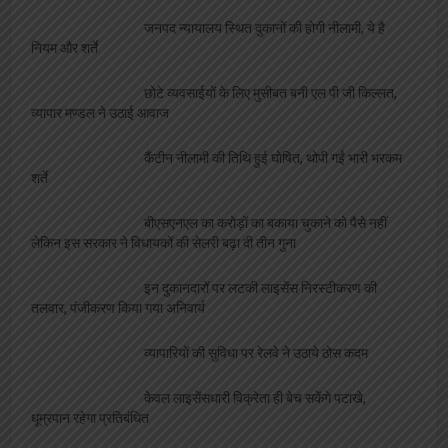
मीडिया जगत
‘कलम सच की पहरेदार है’:- दिलीप गोंडवी, पत्रकार
सम्मलेन में किये गए सम्मानित
छः साल बेमिसाल पर मां वाराही न्यूज ने मनाया उत्सव,
नामी गिरामी चेहरे हुए सम्मानित
माँ वाराही न्यूज़ के 6 वर्ष, विशिष्ट अतिथियों को मिला
सम्मान, चैनल को मिली शुभकामनायें
सेन्ट्रल इंडिया प्रेस क्लब राज्य प्रबंध कार्यकारणी का
गठन
अन्तर्राष्ट्रीय पत्रकार सम्मलेन, दिलीप गोंडवी किये गए
सम्मानित
डब्लूजेआई की दूसरी वार्षिक आम बैठक गुरुवायूर में
आयोजित