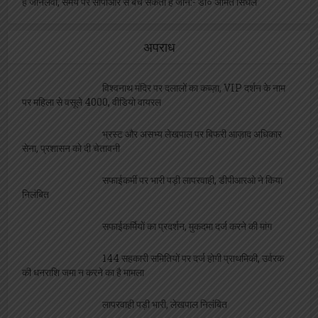
आजतक नहीं खुला पंचायत भवन का ताला, योजनागत
लाभ से वंचित ग्रामवासी, समाजसेवी ने उठाई आवाज
नजूल आमीन गिरफ्तार, घर मरम्मत की अनुमति के नाम
पर ले रहा था एक लाख की रिश्वत
ज़िला अस्पताल के ब्लड बैंक से चल रहा था लाल खून का
काला कारोबार
एक और सफाईकर्मी हुआ निलंबित, नियुक्ति अभिलेखों में
हेरफेर का निकला मामला
Contact Informnation
Contact Number :
9721931000
Email Id :
samacharvaarta@gmail.com