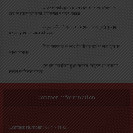
Follow me on Twitter
My Tweets
Facebook
Copyright © 2018 - 2023. Created by
Samacharvaarta
. Powered by
Samacharvaarta
.
Facebook
Twitter
Instagram