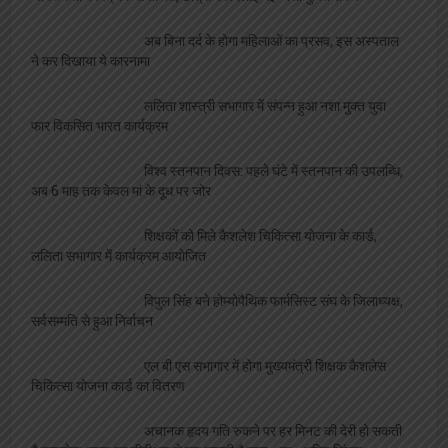
अपराध
विश्वनाथ मंदिर पर दलालों का कब्ज़ा, VIP दर्शन के नाम
पर महिला से वसूले 4000, वीडियो वायरल
भ्रस्ट और असभ्य लेखपाल पर बिफरी आज़ाद अधिकार
सेना, प्रशासन को दी चेतावनी
सफाईकर्मी पर भारी पड़ी लापरवाही, डीपीआरओ ने किया
निलंबित
सफाईकर्मियों का प्रदर्शन, मुकदमा दर्ज करने की मांग
144 सहकारी समितियों पर दर्ज होगी प्राथमिकी, उर्वरक
की धनराशि जमा न करने का है मामला
लापरवाही पड़ी भारी, लेखपाल निलंबित