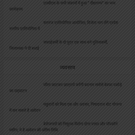
जनपद न्यायालय स्थित दुकानों की होगी नीलामी, ये है
नियम और शर्ते
छोटे व्यवसाईयों के लिए मुसीबत बनी एल पी जी किल्लत,
व्यापार मण्डल ने उठाई आवाज
कैंटीन नीलामी की तिथि हुई घोषित, थोपी गईं भारी भरकम
शर्ते
बीएसएनएल का करोड़ों का बकाया चुकाने को पैसे नहीं
लेकिन इस सरकार ने विधायकों की सेलरी बढ़ा दी तीन गुना
इन दुकानदारों पर लटकी लाइसेंस निरस्टीकरण की
तलवार, पंजीकरण किया गया अनिवार्य
व्यापारियों की सुविधा पर रेलवे ने उठाये ठोस कदम
केवल लाइसेंसधारी विक्रेता ही बेच सकेंगे पटाखे,
धूम्रपान रहेगा प्रतिबंधित