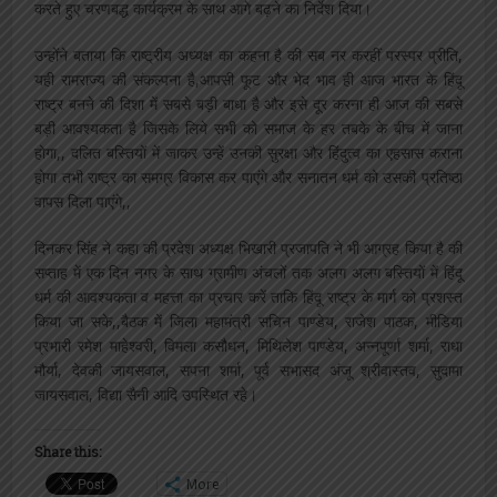
करते हुए चरणबद्ध कार्यक्रम के साथ आगे बढ़ने का निर्देश दिया।
उन्होंने बताया कि राष्ट्रीय अध्यक्ष का कहना है की सब नर करहीं परस्पर प्रीति,
यही रामराज्य की संकल्पना है,आपसी फूट और भेद भाव ही आज भारत के हिंदू
राष्ट्र बनने की दिशा में सबसे बड़ी बाधा है और इसे दूर करना ही आज की सबसे
बड़ी आवश्यकता है जिसके लिये सभी को समाज के हर तबके के बीच में जाना
होगा,, दलित बस्तियों में जाकर उन्हें उनकी सुरक्षा और हिंदुत्व का एहसास कराना
होगा तभी राष्ट्र का समग्र विकास कर पाएंगे और सनातन धर्म को उसकी प्रतिष्ठा
वापस दिला पाएंगे,,
दिनकर सिंह ने कहा की प्रदेश अध्यक्ष भिखारी प्रजापति ने भी आग्रह किया है की
सप्ताह में एक दिन नगर के साथ ग्रामीण अंचलों तक अलग अलग बस्तियों में हिंदू
धर्म की आवश्यकता व महत्ता का प्रचार करें ताकि हिंदू राष्ट्र के मार्ग को प्रशस्त
किया जा सके,,बैठक में जिला महामंत्री सचिन पाण्डेय, राजेश पाठक, मीडिया
प्रभारी रमेश माहेश्वरी, विमला कसौधन, मिथिलेश पाण्डेय, अन्नपूर्णा शर्मा, राधा
मौर्या, देवकी जायसवाल, सपना शर्मा, पूर्व सभासद अंजू श्रीवास्तव, सुदामा
जायसवाल, विद्या सैनी आदि उपस्थित रहे।
Share this:
More