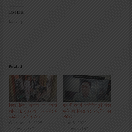
Like this:
Loading...
Related
विश्व हिन्दू महासंघ का सफाई
एल बी एस में आयोजित हुई विश्व
अभियान, दुखहरण नाथ मंदिर में
पर्यावरण दिवस पर राष्ट्रीय वेब
कार्यकर्ताओ ने दी सेवाएं
संगोष्ठी
October 16, 2025
June 5, 2020
In "उत्तर प्रदेश"
In "उत्तर प्रदेश"