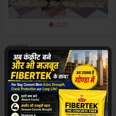
बीमारी भी नहीं रोक सकी ममता की धारा, जारी रहा
स्तनपान
ओरिएंटेशन डे का भब्य आयोजन, छात्राओं को
महाविद्यालय से कराया गया परिचित
सफाईकर्मियों की समस्याओं को लेकर डीपीआरओ से मिले
जिलाध्यक्ष, निराकरण का मिला आश्वासन
रेलवे बोर्ड अध्यक्ष को मिला कार्यकाल विस्तार, परामर्श
दात्री समिति सदस्य पंकज श्रीवास्तव ने दी शुभकामनायें
विश्वनाथ मंदिर पर दलालों का कब्ज़ा, VIP दर्शन के नाम
पर महिला से वसूले 4000, वीडियो वायरल
एलबीएस के सभी संकायों में हुआ ” दीक्षारम्भ” का भव्य