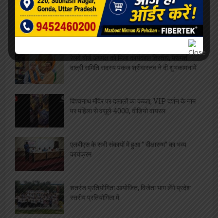
सफाईकर्मियों की समस्याओं को लेकर डीपीआरओ से मिले
जिलाध्यक्ष, निराकरण का मिला आश्वासन
रेलवे बोर्ड अध्यक्ष को मिला कार्यकाल विस्तार, परामर्श
दात्री समिति सदस्य पंकज श्रीवास्तव ने दी शुभकामनायें
विश्वनाथ मंदिर पर दलालों का कब्ज़ा, VIP दर्शन के नाम
पर महिला से वसूले 4000, वीडियो वायरल
एलबीएस के सभी संकायों में हुआ ” दीक्षारम्भ” का भव्य
कार्यक्रम
शतरंज प्रतियोगिता आयोजित, विजेता भाग लेंगे प्रदेश
स्तरीय प्रतियोगिता में