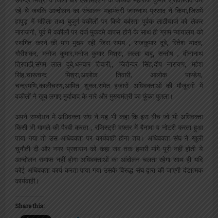
रहे थे जबकि आन्दोलन का संचालन महामंत्री जगन्नाथ प्रसाद ने किया,जिसमें
हापुड़ में महिला तथा बुजुर्ग वकीलों पर किये बर्बरता पूर्वक लाठीचार्ज को लेकर
नाराजगी, पूर्व में वकीलों पर दर्ज मुकदमे वापस होने के साथ ही ग्राम न्यायालय को
स्थगित करने की मांग मुख्य रही जिस समय , राजकुमार दूबे, रितेश यादव,
गौरीशंकर, मनोज कुमार,मनोज कुमार मिश्रा, लल्ला बाबू, सन्तोष , दीनानाथ
त्रिपाठी,संगम लाल दूबे,धनवार तिवारी,, जितेन्द्र सिंह,दीप नारायण, महेश
सिंह,चारूचन्द मिश्रा,आलोक तिवारी, आलोक पाण्डेय,
चन्द्रमणि,कालीचरण,आमित शुक्ल,समेत हजारों अधिवक्ताओं की मौजूदगी में
वकीलों ने खूब लगाए मुर्दाबाद के नारे और मुख्यमंत्री का फूंका पुतला।
अपने सम्बोधन में अधिवक्ता संघ ने यह भी कहा कि इस बीच जो भी अधिवक्ता
किसी भी मामले की पैरवी करता , रजिस्ट्री दफ्तर में बैनामा व नोटरी करता हुआ
पाया गया तो उस अधिवक्ता पर कार्यवाही होना तय। अधिवक्ता संघ ने खुली
चुनौती दी और नगर प्रशासन को कहा जब तक हमारी मांगे पूरी नहीं होती ये
आन्दोलन समाप्त नहीं होगा अधिवक्ताओं का आंदोलन चलता रहेगा साथ ही यदि
कोई अधिवक्ता कार्य करता पाया गया उसके विरूद्ध संघ द्वारा की जाएगी दंडात्मक
कार्यवाही।
Share this: