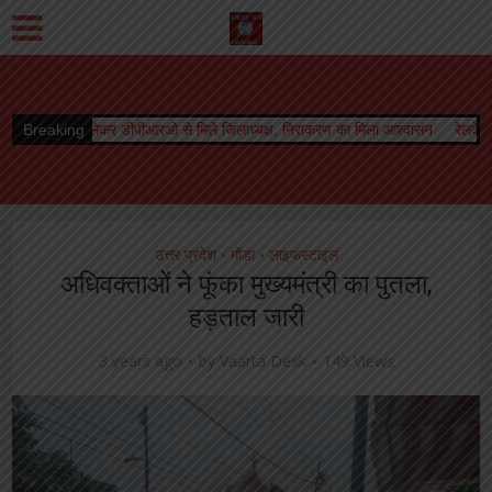
पीआरओ से मिले जिलाध्यक्ष, निराकरण का मिला आश्वासन
Breaking
रेलवे बोर्ड अध्यक्ष को मिला कार्
उत्तर प्रदेश
गोंडा
लाइफस्टाइल
•
•
अधिवक्ताओं ने फूंका मुख्यमंत्री का पुतला,
हड़ताल जारी
3 years ago
by
Vaarta Desk
149 Views