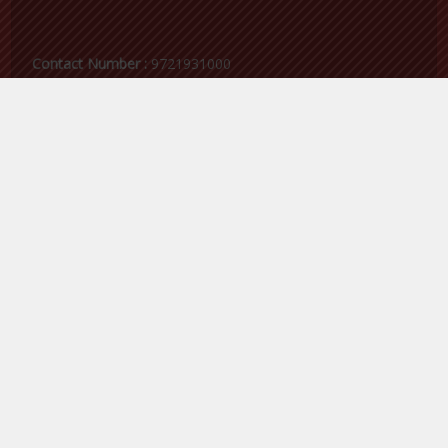
Contact Number :
9721931000
Email Id :
samacharvaarta@gmail.com
Follow me on Twitter
My Tweets
Facebook