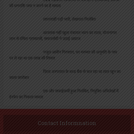
144 सहकारी समितियों पर दर्ज होगी प्राथमिकी, उर्वरक
की धनराशि जमा न करने का है मामला
लापरवाही पड़ी भारी, लेखपाल निलंबित
आजतक नहीं खुला पंचायत भवन का ताला, योजनागत
लाभ से वंचित ग्रामवासी, समाजसेवी ने उठाई आवाज
नजूल आमीन गिरफ्तार, घर मरम्मत की अनुमति के नाम
पर ले रहा था एक लाख की रिश्वत
ज़िला अस्पताल के ब्लड बैंक से चल रहा था लाल खून का
काला कारोबार
एक और सफाईकर्मी हुआ निलंबित, नियुक्ति अभिलेखों में
हेरफेर का निकला मामला
Contact Informnation