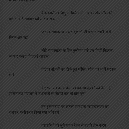
में कर सकते है आवेदन
बेरोजगारों को निशुल्क मिलेगा दोना पत्तल और पॉपकॉर्न
मशीन, ये है आवेदन की अंतिम तिथि
जनपद न्यायालय स्थित दुकानों की होगी नीलामी, ये है
नियम और शर्ते
छोटे व्यवसाईयों के लिए मुसीबत बनी एल पी जी किल्लत,
व्यापार मण्डल ने उठाई आवाज
कैंटीन नीलामी की तिथि हुई घोषित, थोपी गईं भारी भरकम
शर्ते
बीएसएनएल का करोड़ों का बकाया चुकाने को पैसे नहीं
लेकिन इस सरकार ने विधायकों की सेलरी बढ़ा दी तीन गुना
इन दुकानदारों पर लटकी लाइसेंस निरस्टीकरण की
तलवार, पंजीकरण किया गया अनिवार्य
व्यापारियों की सुविधा पर रेलवे ने उठाये ठोस कदम