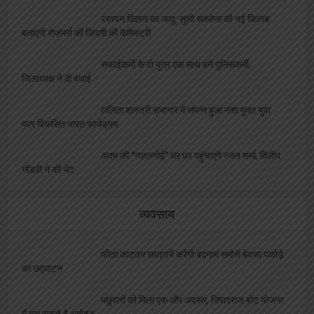
रसायन विज्ञान का जादू: सुशी सक्सेना की नई किताब
बताएगी रोज़मर्रा की ज़िंदगी की केमिस्ट्री
सफाईकर्मी के दो पुत्र एक साथ बने पुलिसकर्मी,
जिलाध्यक्ष ने दी बधाई
ललिता शास्त्री सभागार में संपन्न हुआ नशा मुक्त युवा
फार विकसित भारत कार्यक्रम
अदम की “गज़लगोई” घर घर पहुंचाएंगे रजत शर्मा, दिलीप
गोंडवी ने की भेंट
व्यवसाय
फीता काटकर छात्रायें करेंगी बदनाम समोसे बेवफा पकोड़े
का उद्घाटन
मछुवारों को मिला एक और अवसर, निषादराज बोट योजना