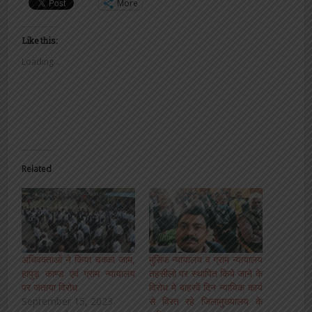
More
Like this:
Loading...
Related
अधिवक्ताओं ने किया चक्का जाम,
मुंसिफ न्यायालय व ग्राम न्यायालय
हापुड़ काण्ड एवं ग्राम न्यायालय
तहसीलो पर स्थापित किये जाने के
पर जताया विरोध
विरोध मे बाहरवें दिन न्यायिक कार्य
September 15, 2023
से विरत रहे जिलामुख्यालय के