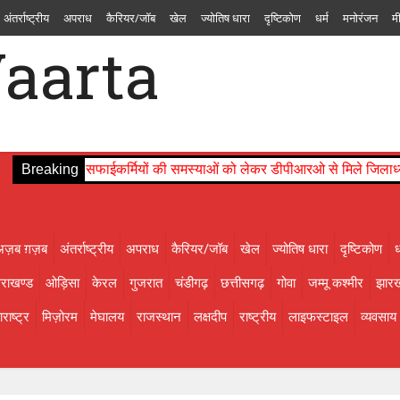
अंतर्राष्ट्रीय
अपराध
कैरियर/जॉब
खेल
ज्योतिष धारा
दृष्टिकोण
धर्म
मनोरंजन
म
चंडीगढ़
छत्तीसगढ़
गोवा
जम्मू कश्मीर
झारखण्ड
तमिलनाडु
तेलंगाना
त्रिपुरा
दमन
ाइफस्टाइल
व्यवसाय
शिक्षा
संस्कृति
सोशल मीडिया से
स्वास्थ्य
सिक्किम
हरियाणा
हिमा
सफाईकर्मियों की समस्याओं को लेकर डीपीआरओ से मिले जिलाध्यक्ष, निराकरण 
Breaking
अज़ब ग़ज़ब
अंतर्राष्ट्रीय
अपराध
कैरियर/जॉब
खेल
ज्योतिष धारा
दृष्टिकोण
ध
तराखण्ड
ओड़िसा
केरल
गुजरात
चंडीगढ़
छत्तीसगढ़
गोवा
जम्मू कश्मीर
झारख
राष्ट्र
मिज़ोरम
मेघालय
राजस्थान
लक्षदीप
राष्ट्रीय
लाइफस्टाइल
व्यवसाय