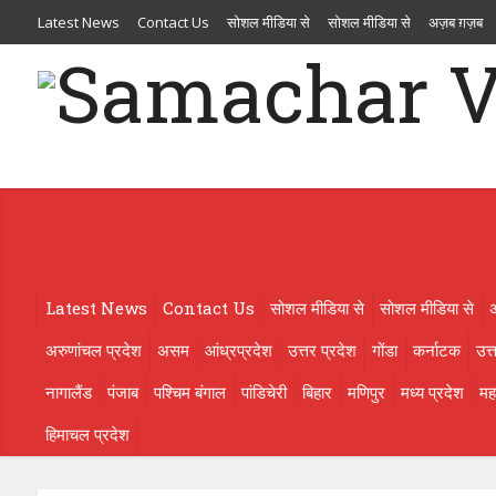
Latest News
Contact Us
सोशल मीडिया से
सोशल मीडिया से
अज़ब ग़ज़ब
आंध्रप्रदेश
उत्तर प्रदेश
गोंडा
कर्नाटक
उत्तराखण्ड
ओड़िसा
केरल
गुजरात
मणिपुर
मध्य प्रदेश
महाराष्ट्र
मिज़ोरम
मेघालय
राजस्थान
लक्षदीप
राष्ट्रीय
ल
रिएंटेशन डे का भब्य आयोजन, छात्राओं को महाविद्यालय से कराया गया परिचित
Latest News
Contact Us
सोशल मीडिया से
सोशल मीडिया से
अरुणांचल प्रदेश
असम
आंध्रप्रदेश
उत्तर प्रदेश
गोंडा
कर्नाटक
उत्
नागालैंड
पंजाब
पश्चिम बंगाल
पांडिचेरी
बिहार
मणिपुर
मध्य प्रदेश
महा
हिमाचल प्रदेश