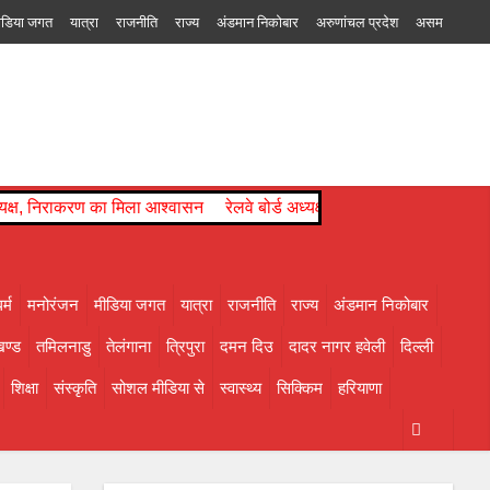
ीडिया जगत
यात्रा
राजनीति
राज्य
अंडमान निकोबार
अरुणांचल प्रदेश
असम
 दिउ
दादर नागर हवेली
दिल्ली
नागालैंड
पंजाब
पश्चिम बंगाल
पांडिचेरी
बिहार
चल प्रदेश
का मिला आश्वासन
रेलवे बोर्ड अध्यक्ष को मिला कार्यकाल विस्तार, परामर्श दात्
र्म
मनोरंजन
मीडिया जगत
यात्रा
राजनीति
राज्य
अंडमान निकोबार
ण्ड
तमिलनाडु
तेलंगाना
त्रिपुरा
दमन दिउ
दादर नागर हवेली
दिल्ली
शिक्षा
संस्कृति
सोशल मीडिया से
स्वास्थ्य
सिक्किम
हरियाणा