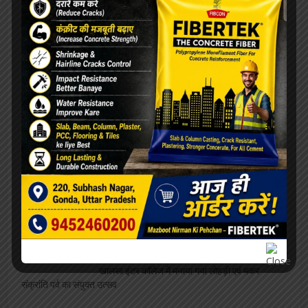
होली को लेकर जिला प्रशासन की संयुक्त टीम सजग,
आपात स्थिति के लिए मेडिकल कालेज अस्पताल तैयार
होली को लेकर निकाली गईं जागरूकता रैली, छात्रों सहित
गणमान्य नागरिकों ने लिया भाग
प्रधानमंत्री मोदी हैं बलात्कारी, राष्ट्पति तक पहुंची
बर्खास्त करने की मांग
तड़फते व्यक्ति की सहायता की जगह उचक्के ले भागे
मोबाइल, जेब भी दिखे टटोलते
खालसा इंटर कॉलेज में मनाया गया लोहड़ी एवं मकर
संक्रांति पर्व का संयुक्त उत्सव
हलवाई समाज ने धूमधाम से मनाई मोदनसेन महाराज की
जयंती