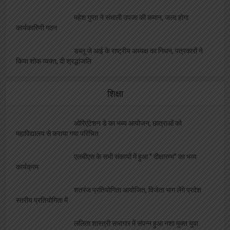
डब्लू जे आई के राष्ट्रीय अध्यक्ष का निधन, पत्रकारों ने
किया शोक व्यक्त, दी श्रद्धांजलि
शिक्षा
ओरिएंटेशन डे का भब्य आयोजन, छात्राओं को
महाविद्यालय से कराया गया परिचित
एलबीएस के सभी संकायों में हुआ ” दीक्षारम्भ” का भव्य
कार्यक्रम
शतरंज प्रतियोगिता आयोजित, विजेता भाग लेंगे प्रदेश
स्तरीय प्रतियोगिता में
ललिता शास्त्री सभागार में संपन्न हुआ नशा मुक्त युवा
फार विकसित भारत कार्यक्रम
एलबीएस की शोध छात्रा साक्षी को मिला बेस्ट साइंटिस्ट
का अवार्ड, शिक्षकों ने दी बधाई