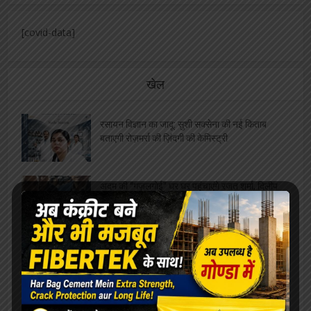
खेल
रसायन विज्ञान का जादू: सुशी सक्सेना की नई किताब
बताएगी रोज़मर्रा की ज़िंदगी की केमिस्ट्री
अदम की “गज़लगोई” घर घर पहुंचाएंगे रजत शर्मा, दिलीप
गोंडवी ने की भेंट
कीर्तिवर्धन सिंह पहुंचे मैक्स और एम्स, अग्निकांड के
घायलों का जाना हाल
चित्रांश कल्याण समिति का होली मिलन समारोह, बच्चों
की प्रस्तुति ने मोहा मन