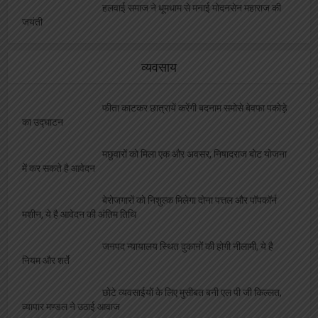
व्यवसाय
फीता काटकर छात्रायें करेंगी बदनाम समोसे बेवफा पकोड़े
का उद्घाटन
मछुवारों को मिला एक और अवसर, निषादराज बोट योजना
में कर सकते है आवेदन
बेरोजगारों को निशुल्क मिलेगा दोना पत्तल और पॉपकॉर्न
मशीन, ये है आवेदन की अंतिम तिथि
जनपद न्यायालय स्थित दुकानों की होगी नीलामी, ये है
नियम और शर्ते
छोटे व्यवसाईयों के लिए मुसीबत बनी एल पी जी किल्लत,
व्यापार मण्डल ने उठाई आवाज
कैंटीन नीलामी की तिथि हुई घोषित, थोपी गईं भारी भरकम
शर्ते