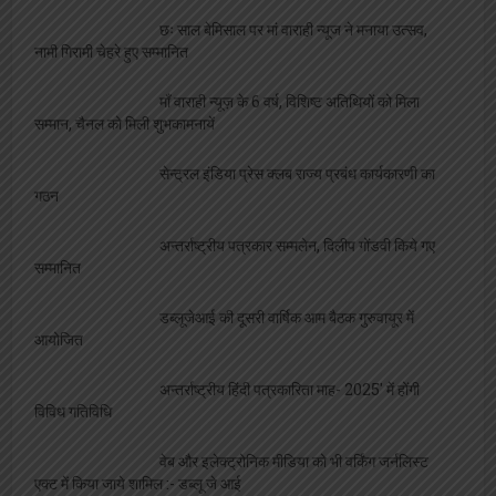
माँ वाराही न्यूज़ के 6 वर्ष, विशिष्ट अतिथियों को मिला
सम्मान, चैनल को मिली शुभकामनायें
सेन्ट्रल इंडिया प्रेस क्लब राज्य प्रबंध कार्यकारणी का
गठन
अन्तर्राष्ट्रीय पत्रकार सम्मलेन, दिलीप गोंडवी किये गए
सम्मानित
डब्लूजेआई की दूसरी वार्षिक आम बैठक गुरुवायूर में
आयोजित
अन्तर्राष्ट्रीय हिंदी पत्रकारिता माह- 2025′ में होंगी
विविध गतिविधि
वेब और इलेक्ट्रोनिक मीडिया को भी वर्किंग जर्नलिस्ट
एक्ट में किया जाये शामिल :- डब्लू जे आई
महेश गुप्ता ने संभाली उपजा की कमान, जल्द होगा
कार्यकारिणी गठन