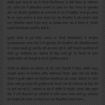
जबकि मुख्य वक्ता के रूप में दिल्ली विश्वविद्यालय के हिंदी विभाग के अधिष्ठाता
प्रो. अनिल राय ने ऐतिहासिक प्रमाणों के आधार पर गोंडा जनपद के सूकरखेत
क्षेत्र को गोस्वामी तुलसीदास की जन्मस्थली के रूप में रेखांकित करते हुए बताया
कि यह भूभाग अयोध्या से लेकर घाघरा घाट तक विस्तारित है और प्राचीन ग्रंथों
तथा ऐतिहासिक साक्ष्यों में इस क्षेत्र का उल्लेख स्पष्ट रूप से मिलता है, जिससे
इसकी ऐतिहासिकता प्रमाणित होती है।
तुलसी जयंती के इस विशेष अवसर पर दिल्ली विश्वविद्यालय के केन्द्रीय
पुस्तकालयाध्यक्ष राजेश सिंह ने भी सूकरखेत की सांस्कृतिक और ऐतिहासिक महत्ता
पर प्रकाश डालते हुए कहा कि यही वह पावन भूमि है, जहाँ गोस्वामी तुलसीदास को
उनके गुरु नरहरिदास द्वारा रामकथा की दीक्षा प्राप्त हुई थी, जिससे यह क्षेत्र
तुलसी साहित्य की जन्मभूमि के रूप में प्रतिष्ठित होता है।
संगोष्ठी का संयोजन एवं संचालन डॉ. संत शरण त्रिपाठी ने किया, जबकि ‘अवध
संस्कृति सम्मान’ से सम्मानित वरिष्ठ साहित्यकार दिलीप कुमार सिंह उर्फ दिलीप
गोंडवी ने तुलसी साहित्य की सामाजिक प्रासंगिकता और उसकी जीवंतता पर अपने
विचार रखते हुए बताया कि तुलसीदास की रचनाएं आज भी जनमानस को दिशा देने
का कार्य कर रही हैं। आयोजन के अंत में समिति के राष्ट्रीय अध्यक्ष महेश कुमार
सिंह ने सभी विद्वतजनों एवं अतिथियों के प्रति आभार व्यक्त करते हुए कार्यक्रम
को संस्कृति और चेतना से जोड़ने वाला एक ऐतिहासिक अवसर बताया।