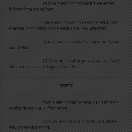
है जानलेवा, समय पर सीपीआर से बच सकती है जान:- डा० अमित सिंघल
ज़िला अस्पताल के ब्लड बैंक से चल रहा था लाल खून का
काला कारोबार
2030 तक देश को मलेरिया मुक्त करने का लक्ष्य, जिले में
अभियान की हकीकत परखने पहुंची प्रदेश स्तरीय टीम
अपराध
विश्वनाथ मंदिर पर दलालों का कब्ज़ा, VIP दर्शन के नाम
पर महिला से वसूले 4000, वीडियो वायरल
भ्रस्ट और असभ्य लेखपाल पर बिफरी आज़ाद अधिकार
सेना, प्रशासन को दी चेतावनी
सफाईकर्मी पर भारी पड़ी लापरवाही, डीपीआरओ ने किया
निलंबित