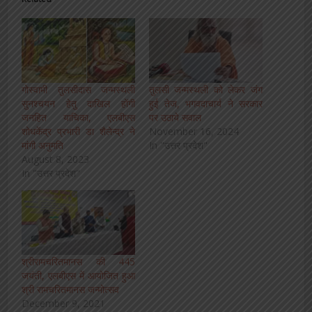
गोस्वामी तुलसीदास जन्मस्थली
तुलसी जन्मस्थली को लेकर जंग
सुनश्चयन हेतु दाखिल होंगी
हुई तेज, भगवदाचार्य ने सरकार
जनहित याचिका, एलबीएस
पर उठाये सवाल
शोधकेंद्र प्रभारी डा शैलेन्द्र ने
November 16, 2024
मांगी अनुमति
In "उत्तर प्रदेश"
August 8, 2023
In "उत्तर प्रदेश"
श्रीरामचरितमानस की 445
जयंती, एलबीएस में आयोजित हुआ
श्री रामचरितमानस जन्मोत्सव
December 9, 2021