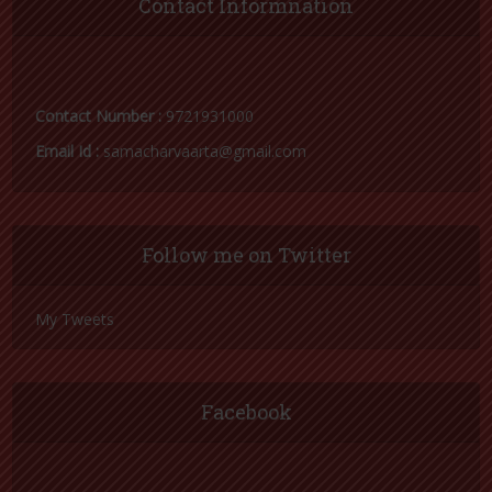
Contact Informnation
Contact Number :
9721931000
Email Id :
samacharvaarta@gmail.com
Follow me on Twitter
My Tweets
Facebook