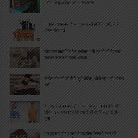
मशीन, ये है आवेदन की अंतिम तिथि
जनपद न्यायालय स्थित दुकानों की होगी नीलामी, ये है
नियम और शर्ते
छोटे व्यवसाईयों के लिए मुसीबत बनी एल पी जी किल्लत,
व्यापार मण्डल ने उठाई आवाज
कैंटीन नीलामी की तिथि हुई घोषित, थोपी गईं भारी भरकम
शर्ते
बीएसएनएल का करोड़ों का बकाया चुकाने को पैसे नहीं
लेकिन इस सरकार ने विधायकों की सेलरी बढ़ा दी तीन
गुना
इन दुकानदारों पर लटकी लाइसेंस निरस्टीकरण की