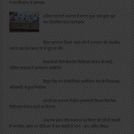
ने कर दिखाया ये कारनामा
ललिता शास्त्री सभागार में संपन्न हुआ नशा मुक्त युवा
फार विकसित भारत कार्यक्रम
विश्व स्तनपान दिवस: पहले घंटे में स्तनपान की उपलब्धि,
अब 6 माह तक केवल मां के दूध पर जोर
शिक्षकों को मिले कैशलेश चिकित्सा योजना के कार्ड,
ललिता सभागार में कार्यक्रम आयोजित
विपुल सिंह बने होम्योपैथिक फार्मसिस्ट संघ के जिलाध्यक्ष,
सर्वसम्मति से हुआ निर्वाचन
एल बी एस सभागार में होगा मुख्यमंत्री शिक्षक कैशलेस
चिकित्सा योजना कार्ड का वितरण
अचानक हृदय गति रुकने पर हर मिनट की देरी हो सकती
है जानलेवा, समय पर सीपीआर से बच सकती है जान:- डा० अमित सिंघल