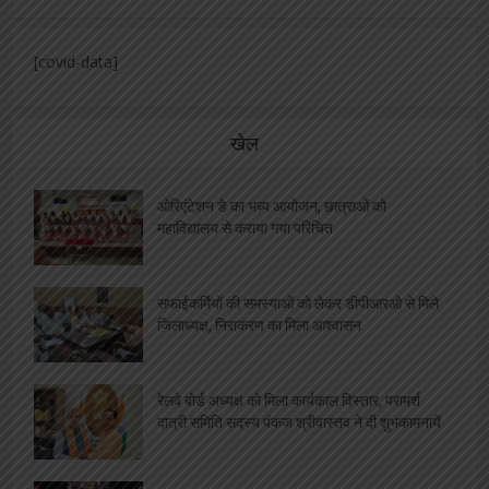
[covid-data]
खेल
ओरिएंटेशन डे का भब्य आयोजन, छात्राओं को
महाविद्यालय से कराया गया परिचित
सफाईकर्मियों की समस्याओं को लेकर डीपीआरओ से मिले
जिलाध्यक्ष, निराकरण का मिला आश्वासन
रेलवे बोर्ड अध्यक्ष को मिला कार्यकाल विस्तार, परामर्श
दात्री समिति सदस्य पंकज श्रीवास्तव ने दी शुभकामनायें