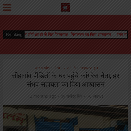
ओ से मिले जिलाध्यक्ष, निराकरण का मिला आश्वासन
Breaking
रेलवे बोर्ड अध्यक्ष को मिला कार्यकाल 
उत्तर प्रदेश
गोंडा
राजनीति
लाइफस्टाइल
•
•
•
सीहागांव पीड़ितों के घर पहुंचे कांग्रेस नेता, हर
संभव सहायता का दिया आश्वासन
12 months ago
by
राजेंद्र सिंह
76 Views