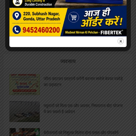
ललिता शास्त्री सभागार में संपन्न हुआ नशा मुक्त युवा
फार विकसित भारत कार्यक्रम
अदम की “गज़लगोई” घर घर पहुंचाएंगे रजत शर्मा, दिलीप
गोंडवी ने की भेंट
व्यवसाय
फीता काटकर छात्रायें करेंगी बदनाम समोसे बेवफा पकोड़े
का उद्घाटन
मछुवारों को मिला एक और अवसर, निषादराज बोट योजना
में कर सकते है आवेदन
बेरोजगारों को निशुल्क मिलेगा दोना पत्तल और पॉपकॉर्न