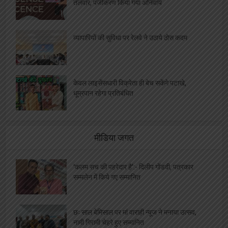
तलवार, पंजीकरण किया गया अनिवार्य
व्यापारियों की सुविधा पर रेलवे ने उठाये ठोस कदम
केवल लाइसेंसधारी विक्रेता ही बेच सकेंगे पटाखे,
धूम्रपान रहेगा प्रतिबंधित
मीडिया जगत
‘कलम सच की पहरेदार है’:- दिलीप गोंडवी, पत्रकार
सम्मलेन में किये गए सम्मानित
छः साल बेमिसाल पर मां वाराही न्यूज ने मनाया उत्सव,
नामी गिरामी चेहरे हुए सम्मानित