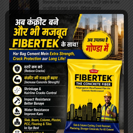
विश्वनाथ मंदिर पर दलालों का कब्ज़ा, VIP दर्शन के नाम
पर महिला से वसूले 4000, वीडियो वायरल
एलबीएस के सभी संकायों में हुआ ” दीक्षारम्भ” का भव्य
कार्यक्रम
शतरंज प्रतियोगिता आयोजित, विजेता भाग लेंगे प्रदेश
स्तरीय प्रतियोगिता में
रसायन विज्ञान का जादू: सुशी सक्सेना की नई किताब
बताएगी रोज़मर्रा की ज़िंदगी की केमिस्ट्री
सफाईकर्मी के दो पुत्र एक साथ बने पुलिसकर्मी,
जिलाध्यक्ष ने दी बधाई