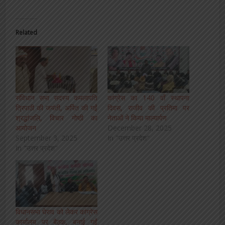
Related
संविधान सभा सदस्य कमलापति
कांग्रेस का 140 वाँ स्थापना
त्रिपाठी की जयंती, अर्पित की गईं
दिवस, राजीव की प्रतिमा पर
श्रद्धांजलि, विचार गोष्ठी का
नेताओं ने किया माल्यार्पण
आयोजन
December 28, 2025
September 3, 2025
In "उत्तर प्रदेश"
In "उत्तर प्रदेश"
विधानसभा घेराव को लेकर कांग्रेस
कार्यालय पर बैठक, बनाई गईं