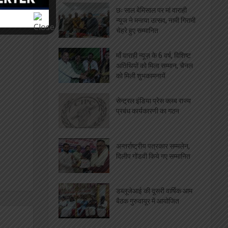
व्यापारियों की सुविधा पर रेलवे ने
उठाये ठोस कदम
केवल लाइसेंसधारी विक्रेता ही
बेच सकेंगे पटाखे, धूम्रपान रहेगा
प्रतिबंधित
मीडिया जगत
‘कलम सच की पहरेदार है’:-
दिलीप गोंडवी, पत्रकार सम्मलेन
में किये गए सम्मानित
छः साल बेमिसाल पर मां वाराही
न्यूज ने मनाया उत्सव, नामी गिरामी
चेहरे हुए सम्मानित
माँ वाराही न्यूज़ के 6 वर्ष, विशिष्ट