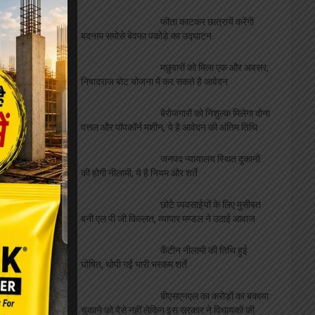
ललिता शास्त्री सभागार में संपन्न
हुआ नशा मुक्त युवा फार विकसित
भारत कार्यक्रम
अदम की “गज़लगोई” घर घर
पहुंचाएंगे रजत शर्मा, दिलीप गोंडवी ने की भेंट
एलबीएस की शोध छात्रा साक्षी को
मिला बेस्ट साइंटिस्ट का अवार्ड, शिक्षकों ने दी बधाई
व्यवसाय
फीता काटकर छात्रायें करेंगी
बदनाम समोसे बेवफा पकोड़े का उद्घाटन
मछुवारों को मिला एक और अवसर,
निषादराज बोट योजना में कर सकते है आवेदन