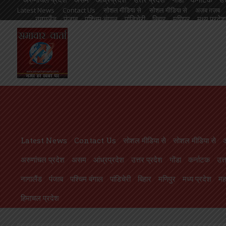
Latest News
Contact Us
सोशल मीडिया से
सोशल मीडिया से
अज़ब ग़ज़ब
नागालैंड
पंजाब
पश्चिम बंगाल
पांडिचेरी
बिहार
मणिपुर
मध्य प्रदेश
आंध्रप्रदेश
उत्तर प्रदेश
गोंडा
कर्नाटक
उत्तराखण्ड
ओड़िसा
केरल
गुजरात
मणिपुर
मध्य प्रदेश
महाराष्ट्र
मिज़ोरम
मेघालय
राजस्थान
लक्षदीप
राष्ट्रीय
ल
आयोजन, छात्राओं को महाविद्यालय से कराया गया परिचित
सफाईकर्मियों की सम
Latest News
Contact Us
सोशल मीडिया से
सोशल मीडिया से
अरुणांचल प्रदेश
असम
आंध्रप्रदेश
उत्तर प्रदेश
गोंडा
कर्नाटक
उत्
नागालैंड
पंजाब
पश्चिम बंगाल
पांडिचेरी
बिहार
मणिपुर
मध्य प्रदेश
महा
हिमाचल प्रदेश