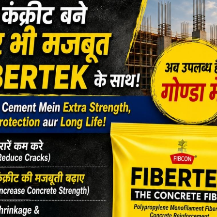
का आयोजन किया गया जिसे महाविद्यालय की व्यवस्थापिका डा0
अग्रवाल, उमरा, शिवानी पाण्डेय, काजल मिश्रा, पूर्णिमा शुक्ला
या डा0 आरती श्रीवास्तव, डा0 नीलम छाबड़ा, चीफ प्राक्टर रंजना