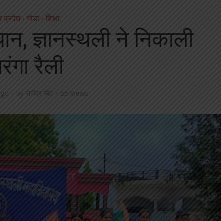
र प्रदेश
गोंडा
शिक्षा
•
•
ान, ज्ञानस्थली ने निकाली
रंगा रैली
ago
by
राजेंद्र सिंह
55 Views