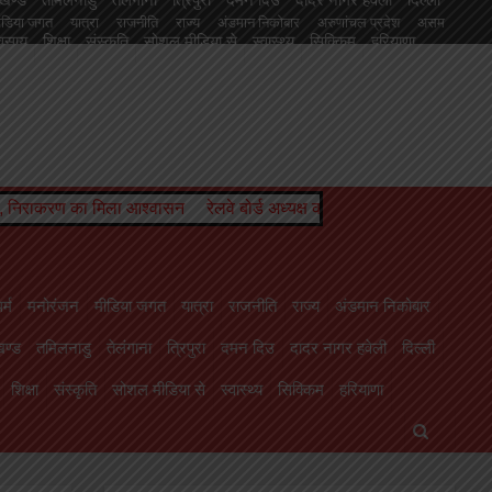
ीडिया जगत
यात्रा
राजनीति
राज्य
अंडमान निकोबार
अरुणांचल प्रदेश
असम
यवसाय
शिक्षा
संस्कृति
सोशल मीडिया से
स्वास्थ्य
सिक्किम
हरियाणा
 दिउ
दादर नागर हवेली
दिल्ली
नागालैंड
पंजाब
पश्चिम बंगाल
पांडिचेरी
बिहार
चल प्रदेश
ेलवे बोर्ड अध्यक्ष को मिला कार्यकाल विस्तार, परामर्श दात्री समिति सदस्य पंकज श्
र्म
मनोरंजन
मीडिया जगत
यात्रा
राजनीति
राज्य
अंडमान निकोबार
ण्ड
तमिलनाडु
तेलंगाना
त्रिपुरा
दमन दिउ
दादर नागर हवेली
दिल्ली
शिक्षा
संस्कृति
सोशल मीडिया से
स्वास्थ्य
सिक्किम
हरियाणा