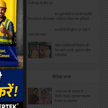
बेरोजगारों को निशुल्क मिलेगा दोना
पत्तल और पॉपकॉर्न मशीन, ये है आवेदन की अंतिम तिथि
जनपद न्यायालय स्थित दुकानों
की होगी नीलामी, ये है नियम और शर्ते
छोटे व्यवसाईयों के लिए मुसीबत
बनी एल पी जी किल्लत, व्यापार मण्डल ने उठाई आवाज
कैंटीन नीलामी की तिथि हुई
घोषित, थोपी गईं भारी भरकम शर्ते
बीएसएनएल का करोड़ों का बकाया
चुकाने को पैसे नहीं लेकिन इस सरकार ने विधायकों की
सेलरी बढ़ा दी तीन गुना
इन दुकानदारों पर लटकी लाइसेंस
निरस्टीकरण की तलवार, पंजीकरण किया गया अनिवार्य