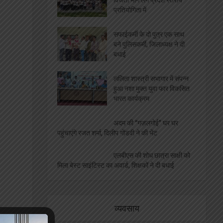
रेलवे बोर्ड अध्यक्ष को मिला
कार्यकाल विस्तार, परामर्श दात्री
समिति सदस्य पंकज श्रीवास्तव
ने दी शुभकामनायें
विश्वनाथ मंदिर पर दलालों का
कब्ज़ा, VIP दर्शन के नाम पर
महिला से वसूले 4000, वीडियो
वायरल
एलबीएस के सभी संकायों में हुआ ”
दीक्षारम्भ” का भव्य कार्यक्रम
शतरंज प्रतियोगिता आयोजित,
विजेता भाग लेंगे प्रदेश स्तरीय
प्रतियोगिता में
सफाईकर्मी के दो पुत्र एक साथ
बने पुलिसकर्मी, जिलाध्यक्ष ने दी
बधाई