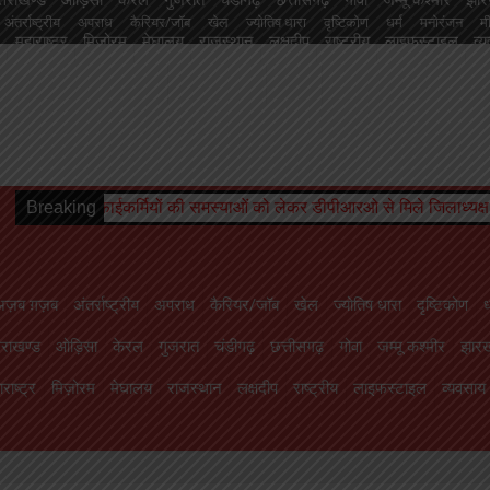
अंतर्राष्ट्रीय
अपराध
कैरियर/जॉब
खेल
ज्योतिष धारा
दृष्टिकोण
धर्म
मनोरंजन
म
महाराष्ट्र
मिज़ोरम
मेघालय
राजस्थान
लक्षदीप
राष्ट्रीय
लाइफस्टाइल
व्
चंडीगढ़
छत्तीसगढ़
गोवा
जम्मू कश्मीर
झारखण्ड
तमिलनाडु
तेलंगाना
त्रिपुरा
दमन
हिमाचल प्रदेश
ाइफस्टाइल
व्यवसाय
शिक्षा
संस्कृति
सोशल मीडिया से
स्वास्थ्य
सिक्किम
हरियाणा
हिमा
स्याओं को लेकर डीपीआरओ से मिले जिलाध्यक्ष, निराकरण का मिला आश्वासन
Breaking
र
अज़ब ग़ज़ब
अंतर्राष्ट्रीय
अपराध
कैरियर/जॉब
खेल
ज्योतिष धारा
दृष्टिकोण
ध
तराखण्ड
ओड़िसा
केरल
गुजरात
चंडीगढ़
छत्तीसगढ़
गोवा
जम्मू कश्मीर
झारख
राष्ट्र
मिज़ोरम
मेघालय
राजस्थान
लक्षदीप
राष्ट्रीय
लाइफस्टाइल
व्यवसाय