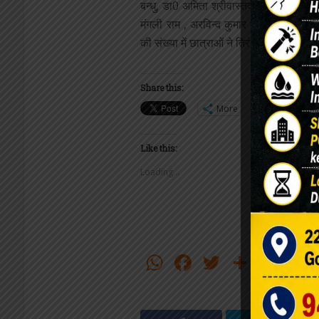
बन्धु, डा0 अमिता श्रीवास्तव, डा0 विमला, अर्जुन
मंगली राम , अरविन्द कुमार पाठक, मनोज सोन
की संख्या में छात्राओं ने तिरंगा यात्रा में प्
Share this:
More
Like this:
Loading...
WhatsApp
Facebook
Twitter
Share