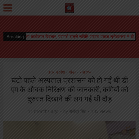
काल विस्तार, परामर्श दात्री समिति सदस्य पंकज श्रीवास्तव ने दी शुभकामनायें
Breaking
विश्वनाथ मंदि
उत्तर प्रदेश
गोंडा
स्वास्थ्य
•
•
घंटो पहले अस्पताल प्रशासन को हो गईं थी डी
एम के औचक निरिक्षण की जानकारी, कमियों को
दुरुस्त दिखाने की लग गईं थी दौड़
11 months ago
by
राजेंद्र सिंह
145 Views