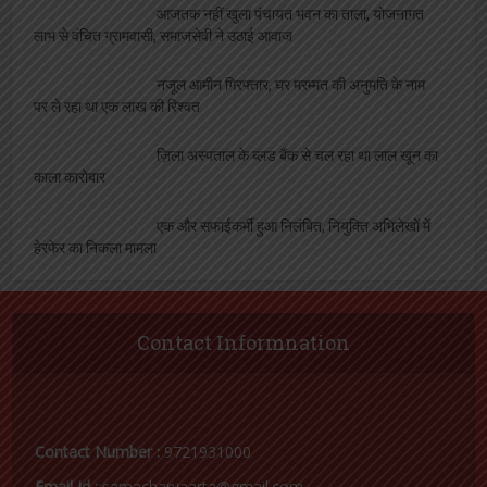
आजतक नहीं खुला पंचायत भवन का ताला, योजनागत
लाभ से वंचित ग्रामवासी, समाजसेवी ने उठाई आवाज
नजूल आमीन गिरफ्तार, घर मरम्मत की अनुमति के नाम
पर ले रहा था एक लाख की रिश्वत
ज़िला अस्पताल के ब्लड बैंक से चल रहा था लाल खून का
काला कारोबार
एक और सफाईकर्मी हुआ निलंबित, नियुक्ति अभिलेखों में
हेरफेर का निकला मामला
Contact Informnation
Contact Number :
9721931000
Email Id :
samacharvaarta@gmail.com