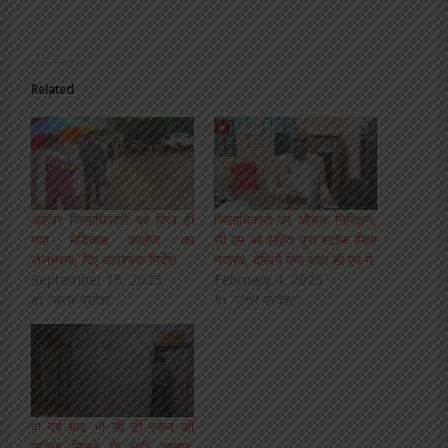
Related
आखिर जिलाधिकारी को दिख ही
जिलाधिकारी का औचक निरिक्षण,
गया मेडिकल कालेज का
सी एम ओ सहित पूरा स्टॉफ मिला
जलभराव, दिए आवश्यक निर्देश
नदारद, देखिये क्या कहा डी एम ने
September 15, 2025
February 4, 2025
In "उत्तर प्रदेश"
In "उत्तर प्रदेश"
दो वर्ष बाद भी सी टी स्कैन की
सुविधा मिलने के नहीं आसार,