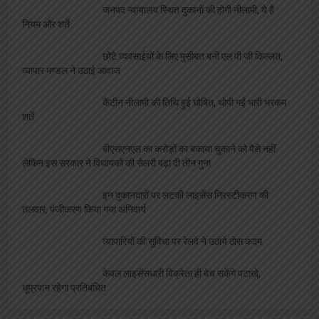
जनपद न्यायालय स्थित दुकानों की होगी नीलामी, ये है
नियम और शर्ते
छोटे व्यवसाईयों के लिए मुसीबत बनी एल पी जी किल्लत,
व्यापार मण्डल ने उठाई आवाज
कैंटीन नीलामी की तिथि हुई घोषित, थोपी गईं भारी भरकम
शर्ते
बीएसएनएल का करोड़ों का बकाया चुकाने को पैसे नहीं
लेकिन इस सरकार ने विधायकों की सेलरी बढ़ा दी तीन गुना
इन दुकानदारों पर लटकी लाइसेंस निरस्टीकरण की
तलवार, पंजीकरण किया गया अनिवार्य
व्यापारियों की सुविधा पर रेलवे ने उठाये ठोस कदम
केवल लाइसेंसधारी विक्रेता ही बेच सकेंगे पटाखे,
धूम्रपान रहेगा प्रतिबंधित