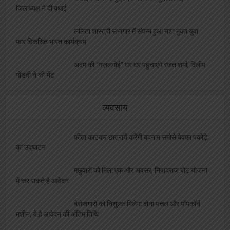
जिलाध्यक्ष ने दी बधाई
ललिता शास्त्री सभागार में संपन्न हुआ नशा मुक्त युवा
फार विकसित भारत कार्यक्रम
अदम की “गज़लगोई” घर घर पहुंचाएंगे रजत शर्मा, दिलीप
गोंडवी ने की भेंट
व्यवसाय
फीता काटकर छात्रायें करेंगी बदनाम समोसे बेवफा पकोड़े
का उद्घाटन
मछुवारों को मिला एक और अवसर, निषादराज बोट योजना
में कर सकते है आवेदन
बेरोजगारों को निशुल्क मिलेगा दोना पत्तल और पॉपकॉर्न
मशीन, ये है आवेदन की अंतिम तिथि