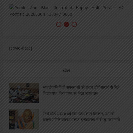
[covid-data]
खेल
सफाईकर्मियों की समस्याओं को लेकर डीपीआरओ से मिले
जिलाध्यक्ष, निराकरण का मिला आश्वासन
रेलवे बोर्ड अध्यक्ष को मिला कार्यकाल विस्तार, परामर्श
दात्री समिति सदस्य पंकज श्रीवास्तव ने दी शुभकामनायें