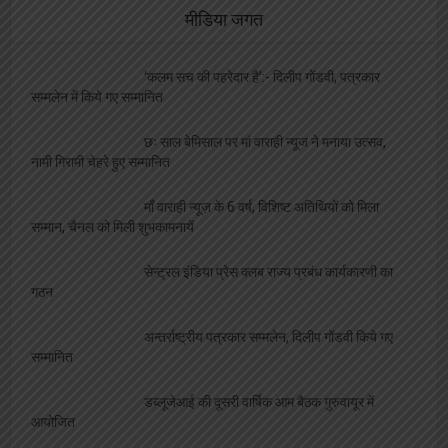
मीडिया जगत
‘कलम सच की पहरेदार है’:- दिलीप गोंडवी, पत्रकार
सम्मलेन में किये गए सम्मानित
छः साल बेमिसाल पर मां वाराही न्यूज ने मनाया उत्सव,
नामी गिरामी चेहरे हुए सम्मानित
माँ वाराही न्यूज़ के 6 वर्ष, विशिष्ट अतिथियों को मिला
सम्मान, चैनल को मिली शुभकामनायें
सेन्ट्रल इंडिया प्रेस क्लब राज्य प्रबंध कार्यकारणी का
गठन
अन्तर्राष्ट्रीय पत्रकार सम्मलेन, दिलीप गोंडवी किये गए
सम्मानित
डब्लूजेआई की दूसरी वार्षिक आम बैठक गुरुवायूर में
आयोजित