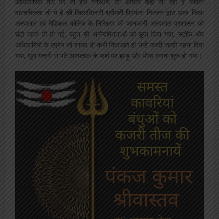
आधिकारिक तौर पर तो इस निरिक्षण को औचक कहा जा रहा हैं लेकिन
वास्तविकता तो ये है की जिलाधिकारी श्रीमती प्रियंका निरंजन द्वारा आज जिला
अस्पताल एवं मेडिकल कॉलेज के निरिक्षण की जानकारी अस्पताल प्रशासन को
घंटो पहले ही हो गईं, बहुत सी अनियमितताओं को छुपा दिया गया, स्टॉफ और
अधिकारियों के एप्रेन जो शायद ही कभी निकालते हो उन्हें जल्दी जल्दी पहना दिया
गया, धूल गन्दगी से पटे अस्पताल के फर्श पर झाड़ू और पोछा लगना शुरू हो गया।