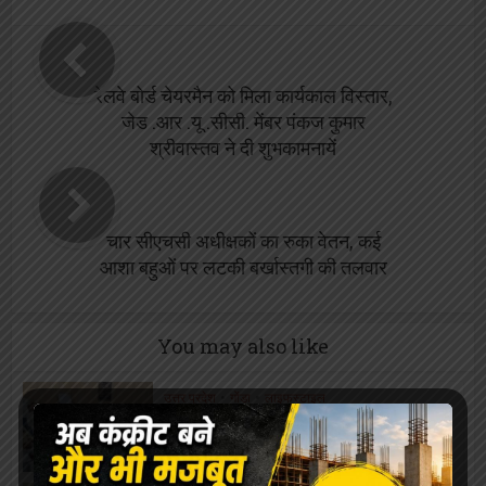
रेलवे बोर्ड चेयरमैन को मिला कार्यकाल विस्तार,
जेड .आर .यू .सीसी. मेंबर पंकज कुमार
श्रीवास्तव ने दी शुभकामनायें
चार सीएचसी अधीक्षकों का रुका वेतन, कई
आशा बहुओं पर लटकी बर्खास्तगी की तलवार
You may also like
उत्तर प्रदेश
•
गोंडा
•
लाइफस्टाइल
सफाईकर्मियों की...