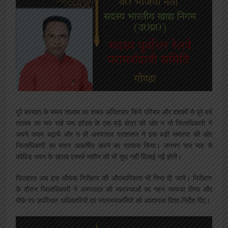
पूरे बरसात के समय तालाब का शक्ल अख्तियार किये परिसर और दशकों से पूरे वर्ष
तालाब का रूप रखें पम्प हॉउस के एक बड़े क्षेत्र की ओर न तो जिलाधिकारी ने
अपने कदम बढ़ाये और न ही अस्पताल प्रशासन ने इस बड़ी समस्या की ओर
जिलाधिकारी का ध्यान आकर्षित करने का प्रयास किया। लगभग चार माह से
कोविड भवन के ख़राब एक्सरे मशीन की भी सुध नहीं दिलाई गईं होगी।
फिलहाल अब इस औचक निरीक्षण की औपचारिकता भी निभा दी जाये। निरीक्षण
के दौरान जिलाधिकारी ने अस्पताल की व्यवस्थाओं का गहन जायजा लिया और
मौके पर उपस्थित अधिकारियों एवं स्वास्थ्यकर्मियों को आवश्यक दिशा-निर्देश दिए।