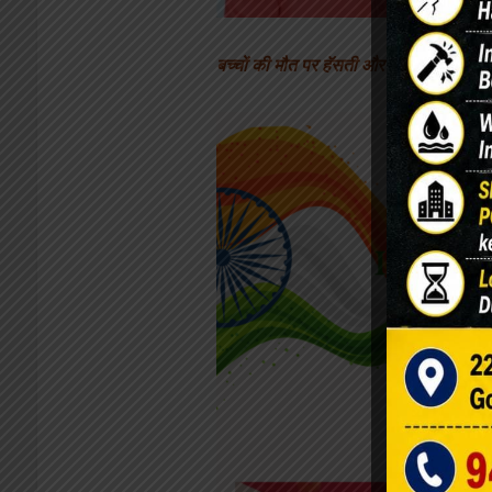
बच्चों की मौत पर हॅसती और कुतर्क गढ़ती न