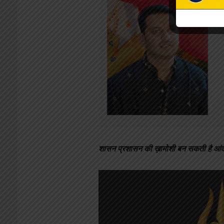
शासन प्रशासन की ख़ामोशी बन सकती है आं