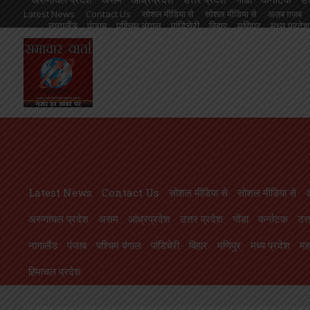
Latest News
Contact Us
सोशल मीडिया से
सोशल मीडिया से
अज़ब ग़ज़ब
नागालैंड
पंजाब
पश्चिम बंगाल
पांडिचेरी
बिहार
मणिपुर
मध्य प्रदेश
आंध्रप्रदेश
उत्तर प्रदेश
गोंडा
कर्नाटक
उत्तराखण्ड
ओड़िसा
केरल
गुजरात
मणिपुर
मध्य प्रदेश
महाराष्ट्र
मिज़ोरम
मेघालय
राजस्थान
लक्षदीप
राष्ट्रीय
ल
ले 4000, वीडियो वायरल
एलबीएस के सभी संकायों में हुआ ” दीक्षारम्भ” का भव्य का
Latest News
Contact Us
सोशल मीडिया से
सोशल मीडिया से
अरुणांचल प्रदेश
असम
आंध्रप्रदेश
उत्तर प्रदेश
गोंडा
कर्नाटक
उत्
नागालैंड
पंजाब
पश्चिम बंगाल
पांडिचेरी
बिहार
मणिपुर
मध्य प्रदेश
महा
हिमाचल प्रदेश