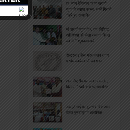
उठाये ठोस कदम
केवल लाइसेंसधारी विक्रेता ही
बेच सकेंगे पटाखे, धूम्रपान रहेगा प्रतिबंधित
मीडिया जगत
‘कलम सच की पहरेदार है’:-
दिलीप गोंडवी, पत्रकार सम्मलेन
में किये गए सम्मानित
छः साल बेमिसाल पर मां वाराही
न्यूज ने मनाया उत्सव, नामी गिरामी
चेहरे हुए सम्मानित
माँ वाराही न्यूज़ के 6 वर्ष, विशिष्ट
अतिथियों को मिला सम्मान, चैनल
को मिली शुभकामनायें