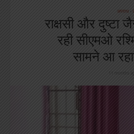
अपराध
•
राक्षसी और दुष्टा ज
रही सीएमओ रश्मि
सामने आ रह
11 months a