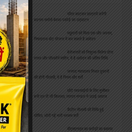
सफाईकर्मी के दो पुत्र एक साथ
बने पुलिसकर्मी, जिलाध्यक्ष ने दी
बधाई
ललिता शास्त्री सभागार में संपन्न
हुआ नशा मुक्त युवा फार विकसित भारत कार्यक्रम
अदम की “गज़लगोई” घर घर
पहुंचाएंगे रजत शर्मा, दिलीप गोंडवी ने की भेंट
व्यवसाय
फीता काटकर छात्रायें करेंगी
बदनाम समोसे बेवफा पकोड़े का उद्घाटन
मछुवारों को मिला एक और अवसर,
निषादराज बोट योजना में कर सकते है आवेदन