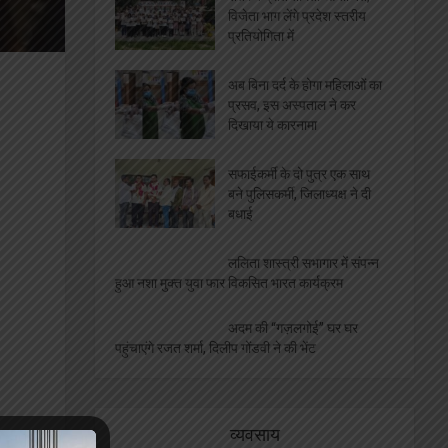
कब्ज़ा, VIP दर्शन के नाम पर
महिला से वसूले 4000, वीडियो
वायरल
एलबीएस के सभी संकायों में हुआ ”
दीक्षारम्भ” का भव्य कार्यक्रम
मादक पदार्थों के दुष्प्रभाव एवं नशा
मुक्ति विषय पर जागरूकता
कार्यक्रम आयोजित, छात्रों को
दिलाई गई ‘नशा मुक्ति शपथ’
शतरंज प्रतियोगिता आयोजित,
विजेता भाग लेंगे प्रदेश स्तरीय
प्रतियोगिता में
अब बिना दर्द के होगा महिलाओं का
प्रसव, इस अस्पताल ने कर
दिखाया ये कारनामा