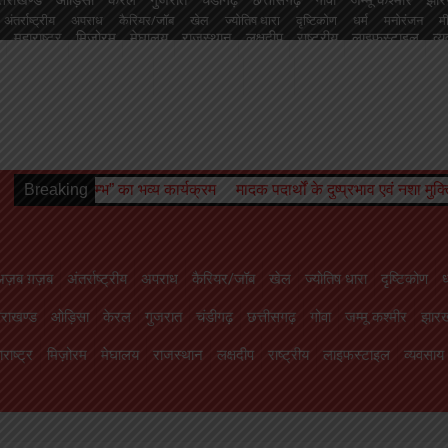
अंतर्राष्ट्रीय
अपराध
कैरियर/जॉब
खेल
ज्योतिष धारा
दृष्टिकोण
धर्म
मनोरंजन
म
महाराष्ट्र
मिज़ोरम
मेघालय
राजस्थान
लक्षदीप
राष्ट्रीय
लाइफस्टाइल
व्
चंडीगढ़
छत्तीसगढ़
गोवा
जम्मू कश्मीर
झारखण्ड
तमिलनाडु
तेलंगाना
त्रिपुरा
दमन
हिमाचल प्रदेश
ाइफस्टाइल
व्यवसाय
शिक्षा
संस्कृति
सोशल मीडिया से
स्वास्थ्य
सिक्किम
हरियाणा
हिमा
र्यक्रम
Breaking
मादक पदार्थों के दुष्प्रभाव एवं नशा मुक्ति विषय पर जागरूकता कार्यक
अज़ब ग़ज़ब
अंतर्राष्ट्रीय
अपराध
कैरियर/जॉब
खेल
ज्योतिष धारा
दृष्टिकोण
ध
तराखण्ड
ओड़िसा
केरल
गुजरात
चंडीगढ़
छत्तीसगढ़
गोवा
जम्मू कश्मीर
झारख
राष्ट्र
मिज़ोरम
मेघालय
राजस्थान
लक्षदीप
राष्ट्रीय
लाइफस्टाइल
व्यवसाय