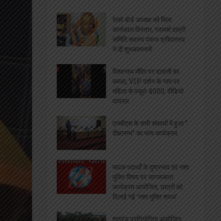
[covid-data]
खेल
सफाईकर्मियों की समस्याओं को
लेकर डीपीआरओ से मिले
जिलाध्यक्ष, निराकरण का मिला
आश्वासन
रेलवे बोर्ड अध्यक्ष को मिला
कार्यकाल विस्तार, परामर्श दात्री
समिति सदस्य पंकज श्रीवास्तव
ने दी शुभकामनायें
विश्वनाथ मंदिर पर दलालों का