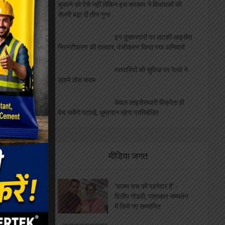
बेरोजगारों को निशुल्क मिलेगा दोना
पत्तल और पॉपकॉर्न मशीन, ये है आवेदन की अंतिम तिथि
जनपद न्यायालय स्थित दुकानों
की होगी नीलामी, ये है नियम और शर्ते
छोटे व्यवसाईयों के लिए मुसीबत
बनी एल पी जी किल्लत, व्यापार मण्डल ने उठाई आवाज
कैंटीन नीलामी की तिथि हुई
घोषित, थोपी गईं भारी भरकम शर्ते
बीएसएनएल का करोड़ों का बकाया
चुकाने को पैसे नहीं लेकिन इस सरकार ने विधायकों की
सेलरी बढ़ा दी तीन गुना
इन दुकानदारों पर लटकी लाइसेंस
निरस्टीकरण की तलवार, पंजीकरण किया गया अनिवार्य
व्यापारियों की सुविधा पर रेलवे ने