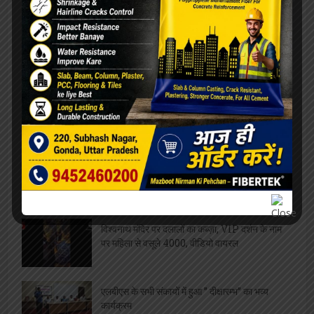
ओरिएंटेशन डे का भब्य आयोजन, छात्राओं को
महाविद्यालय से कराया गया परिचित
सफाईकर्मियों की समस्याओं को लेकर डीपीआरओ से मिले
जिलाध्यक्ष, निराकरण का मिला आश्वासन
रेलवे बोर्ड अध्यक्ष को मिला कार्यकाल विस्तार, परामर्श
दात्री समिति सदस्य पंकज श्रीवास्तव ने दी शुभकामनायें
विश्वनाथ मंदिर पर दलालों का कब्ज़ा, VIP दर्शन के नाम
पर महिला से वसूले 4000, वीडियो वायरल
एलबीएस के सभी संकायों में हुआ ” दीक्षारम्भ” का भव्य
कार्यक्रम