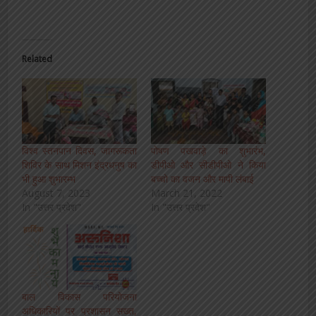
Related
विश्व स्तनपान दिवस, जागरूकता
पोषण पखवाड़े का शुभारंभ,
शिविर के साथ मिशन इंद्रधनुष का
डीपीओ और सीडीपीओ ने किया
भी हुआ शुभारम्भ
बच्चो का वजन और मापी लंबाई
August 7, 2023
March 21, 2022
In "उत्तर प्रदेश"
In "उत्तर प्रदेश"
बाल विकास परियोजना
अधिकारियों पर प्रशासन सख्त,