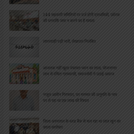
144 सहकारी समितियों पर दर्ज होगी प्राथमिकी, उर्वरक
की धनराशि जमा न करने का है मामला
लापरवाही पड़ी भारी, लेखपाल निलंबित
आजतक नहीं खुला पंचायत भवन का ताला, योजनागत
लाभ से वंचित ग्रामवासी, समाजसेवी ने उठाई आवाज
नजूल आमीन गिरफ्तार, घर मरम्मत की अनुमति के नाम
पर ले रहा था एक लाख की रिश्वत
ज़िला अस्पताल के ब्लड बैंक से चल रहा था लाल खून का
काला कारोबार