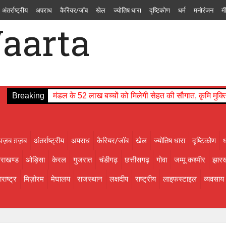
अंतर्राष्ट्रीय
अपराध
कैरियर/जॉब
खेल
ज्योतिष धारा
दृष्टिकोण
धर्म
मनोरंजन
म
चंडीगढ़
छत्तीसगढ़
गोवा
जम्मू कश्मीर
झारखण्ड
तमिलनाडु
तेलंगाना
त्रिपुरा
दमन
ाइफस्टाइल
व्यवसाय
शिक्षा
संस्कृति
सोशल मीडिया से
स्वास्थ्य
सिक्किम
हरियाणा
हिमा
Breaking
मंडल के 52 लाख बच्चों को मिलेगी सेहत की सौगात, कृमि मुक्
अज़ब ग़ज़ब
अंतर्राष्ट्रीय
अपराध
कैरियर/जॉब
खेल
ज्योतिष धारा
दृष्टिकोण
ध
तराखण्ड
ओड़िसा
केरल
गुजरात
चंडीगढ़
छत्तीसगढ़
गोवा
जम्मू कश्मीर
झारख
राष्ट्र
मिज़ोरम
मेघालय
राजस्थान
लक्षदीप
राष्ट्रीय
लाइफस्टाइल
व्यवसाय