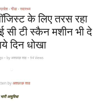
 प्रदेश
गोंडा
स्वास्थ्य
•
•
ॉजिस्ट के लिए तरस रहा
 सी टी स्कैन मशीन भी दे
ये दिन धोखा
go
by
अशफ़ाक़ शाह
94 Views
tten by
अशफ़ाक़ शाह
ही भारी असुविधा