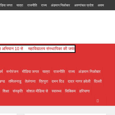
ीडिया जगत
यात्रा
राजनीति
राज्य
अंडमान निकोबार
अरुणांचल प्रदेश
असम
 दिउ
दादर नागर हवेली
दिल्ली
नागालैंड
पंजाब
पश्चिम बंगाल
पांडिचेरी
बिहार
चल प्रदेश
ति अभियान 10 से
महाविद्यालय संस्थापिका की जयंती, विभिन्न प्रतियोगिताओं
र्म
मनोरंजन
मीडिया जगत
यात्रा
राजनीति
राज्य
अंडमान निकोबार
ण्ड
तमिलनाडु
तेलंगाना
त्रिपुरा
दमन दिउ
दादर नागर हवेली
दिल्ली
शिक्षा
संस्कृति
सोशल मीडिया से
स्वास्थ्य
सिक्किम
हरियाणा