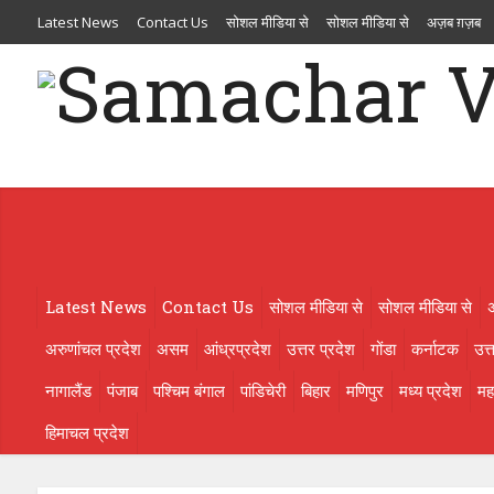
Latest News
Contact Us
सोशल मीडिया से
सोशल मीडिया से
अज़ब ग़ज़ब
आंध्रप्रदेश
उत्तर प्रदेश
गोंडा
कर्नाटक
उत्तराखण्ड
ओड़िसा
केरल
गुजरात
मणिपुर
मध्य प्रदेश
महाराष्ट्र
मिज़ोरम
मेघालय
राजस्थान
लक्षदीप
राष्ट्रीय
ल
Latest News
Contact Us
सोशल मीडिया से
सोशल मीडिया से
अरुणांचल प्रदेश
असम
आंध्रप्रदेश
उत्तर प्रदेश
गोंडा
कर्नाटक
उत्
नागालैंड
पंजाब
पश्चिम बंगाल
पांडिचेरी
बिहार
मणिपुर
मध्य प्रदेश
महा
हिमाचल प्रदेश