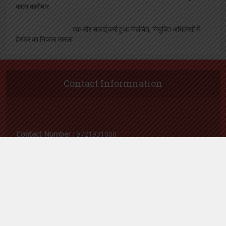
काला कारोबार
एक और सफाईकर्मी हुआ निलंबित, नियुक्ति अभिलेखों में
हेरफेर का निकला मामला
Contact Informnation
Contact Number :
9721931000
Email Id :
samacharvaarta@gmail.com
Follow me on Twitter