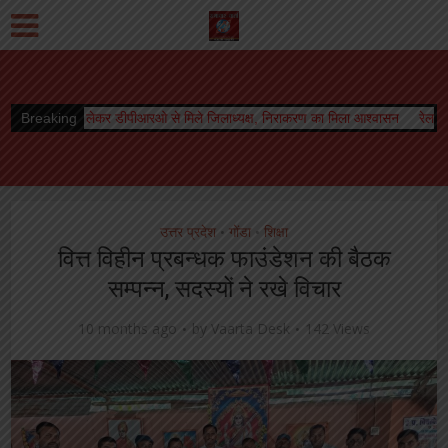
 डीपीआरओ से मिले जिलाध्यक्ष, निराकरण का मिला आश्वासन
Breaking
रेलवे बोर्ड अध्यक्ष को मिला का
उत्तर प्रदेश
गोंडा
शिक्षा
•
•
वित्त विहीन प्रबन्धक फाउंडेशन की बैठक
सम्पन्न, सदस्यों ने रखे विचार
10 months ago
by
Vaarta Desk
142 Views