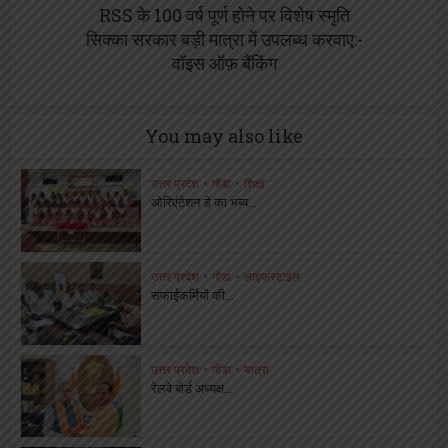
RSS के 100 वर्ष पूर्ण होने पर विशेष स्मृति
सिक्का सरकार बड़ी मात्रा में उपलब्ध करवाए:-
वॉइस ऑफ़ बैंकिंग
You may also like
उत्तर प्रदेश
•
गोंडा
•
शिक्षा
ओरिएंटेशन डे का भब्य...
उत्तर प्रदेश
•
गोंडा
•
लाइफस्टाइल
सफाईकर्मियों की...
उत्तर प्रदेश
•
गोंडा
•
यात्रा
रेलवे बोर्ड अध्यक्ष...