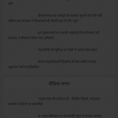
शर्ते
बीएसएनएल का करोड़ों का बकाया चुकाने को पैसे नहीं
लेकिन इस सरकार ने विधायकों की सेलरी बढ़ा दी तीन गुना
इन दुकानदारों पर लटकी लाइसेंस निरस्टीकरण की
तलवार, पंजीकरण किया गया अनिवार्य
व्यापारियों की सुविधा पर रेलवे ने उठाये ठोस कदम
केवल लाइसेंसधारी विक्रेता ही बेच सकेंगे पटाखे,
धूम्रपान रहेगा प्रतिबंधित
मीडिया जगत
‘कलम सच की पहरेदार है’:- दिलीप गोंडवी, पत्रकार
सम्मलेन में किये गए सम्मानित
छः साल बेमिसाल पर मां वाराही न्यूज ने मनाया उत्सव,