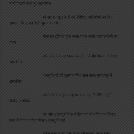
नामी गिरामी चेहरे हुए सम्मानित
माँ वाराही न्यूज़ के 6 वर्ष, विशिष्ट अतिथियों को मिला
सम्मान, चैनल को मिली शुभकामनायें
सेन्ट्रल इंडिया प्रेस क्लब राज्य प्रबंध कार्यकारणी का
गठन
अन्तर्राष्ट्रीय पत्रकार सम्मलेन, दिलीप गोंडवी किये गए
सम्मानित
डब्लूजेआई की दूसरी वार्षिक आम बैठक गुरुवायूर में
आयोजित
अन्तर्राष्ट्रीय हिंदी पत्रकारिता माह- 2025′ में होंगी
विविध गतिविधि
वेब और इलेक्ट्रोनिक मीडिया को भी वर्किंग जर्नलिस्ट
एक्ट में किया जाये शामिल :- डब्लू जे आई
महेश गुप्ता ने संभाली उपजा की कमान, जल्द होगा