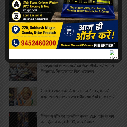
[covid-data]
खेल
ओरिएंटेशन डे का भब्य आयोजन, छात्राओं को
महाविद्यालय से कराया गया परिचित
सफाईकर्मियों की समस्याओं को लेकर डीपीआरओ से मिले
जिलाध्यक्ष, निराकरण का मिला आश्वासन
रेलवे बोर्ड अध्यक्ष को मिला कार्यकाल विस्तार, परामर्श
दात्री समिति सदस्य पंकज श्रीवास्तव ने दी शुभकामनायें
विश्वनाथ मंदिर पर दलालों का कब्ज़ा, VIP दर्शन के नाम
पर महिला से वसूले 4000, वीडियो वायरल