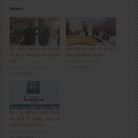
Related
वित्त विहीन विद्यालय प्रबंधक संघ
लापरवाही पड़ी भारी, सी डी ओ ने
की बैठक, समस्याओ पर हुई गहन
रोका अधिकारियों का वेतन
चर्चा
February 2, 2026
January 19, 2025
In "उत्तर प्रदेश"
In "उत्तर प्रदेश"
शिक्षा की हकीकत परखने निकल
पड़े जिले के मुखिया, डाला दो
प्राइमरी स्कूलों में छापा
December 4, 2018
In "उत्तर प्रदेश"