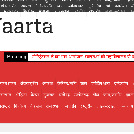
अंतर्राष्ट्रीय
अपराध
कैरियर/जॉब
खेल
ज्योतिष धारा
दृष्टिकोण
धर्म
मनोरंजन
म
महाराष्ट्र
मिज़ोरम
मेघालय
राजस्थान
लक्षदीप
राष्ट्रीय
लाइफस्टाइल
व्
चंडीगढ़
छत्तीसगढ़
गोवा
जम्मू कश्मीर
झारखण्ड
तमिलनाडु
तेलंगाना
त्रिपुरा
दमन
हिमाचल प्रदेश
ाइफस्टाइल
व्यवसाय
शिक्षा
संस्कृति
सोशल मीडिया से
स्वास्थ्य
सिक्किम
हरियाणा
हिमा
Breaking
ओरिएंटेशन डे का भब्य आयोजन, छात्राओं को महाविद्यालय से
अज़ब ग़ज़ब
अंतर्राष्ट्रीय
अपराध
कैरियर/जॉब
खेल
ज्योतिष धारा
दृष्टिकोण
ध
तराखण्ड
ओड़िसा
केरल
गुजरात
चंडीगढ़
छत्तीसगढ़
गोवा
जम्मू कश्मीर
झारख
राष्ट्र
मिज़ोरम
मेघालय
राजस्थान
लक्षदीप
राष्ट्रीय
लाइफस्टाइल
व्यवसाय