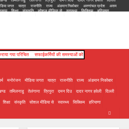
ीडिया जगत
यात्रा
राजनीति
राज्य
अंडमान निकोबार
अरुणांचल प्रदेश
असम
यवसाय
शिक्षा
संस्कृति
सोशल मीडिया से
स्वास्थ्य
सिक्किम
हरियाणा
 दिउ
दादर नागर हवेली
दिल्ली
नागालैंड
पंजाब
पश्चिम बंगाल
पांडिचेरी
बिहार
चल प्रदेश
 कराया गया परिचित
सफाईकर्मियों की समस्याओं को लेकर डीपीआरओ से मिले जि
र्म
मनोरंजन
मीडिया जगत
यात्रा
राजनीति
राज्य
अंडमान निकोबार
ण्ड
तमिलनाडु
तेलंगाना
त्रिपुरा
दमन दिउ
दादर नागर हवेली
दिल्ली
शिक्षा
संस्कृति
सोशल मीडिया से
स्वास्थ्य
सिक्किम
हरियाणा