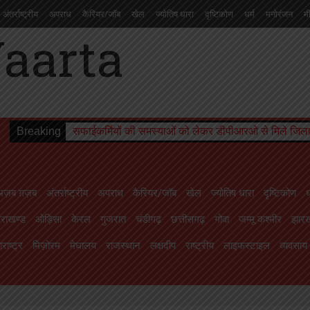
अंतर्राष्ट्रीय
अपराध
कैरियर/जॉब
खेल
ज्योतिष धारा
दृष्टिकोण
धर्म
मनोरंजन
म
चंडीगढ़
छत्तीसगढ़
गोवा
जम्मू कश्मीर
झारखण्ड
तमिलनाडु
तेलंगाना
त्रिपुरा
दमन
ाइफस्टाइल
व्यवसाय
शिक्षा
संस्कृति
सोशल मीडिया से
स्वास्थ्य
सिक्किम
हरियाणा
हिमा
Breaking
सफाईकर्मियों की समस्याओं को लेकर डीपीआरओ से मिले जिला
अज़ब ग़ज़ब
अंतर्राष्ट्रीय
अपराध
कैरियर/जॉब
खेल
ज्योतिष धारा
दृष्टिकोण
ध
तराखण्ड
ओड़िसा
केरल
गुजरात
चंडीगढ़
छत्तीसगढ़
गोवा
जम्मू कश्मीर
झारख
राष्ट्र
मिज़ोरम
मेघालय
राजस्थान
लक्षदीप
राष्ट्रीय
लाइफस्टाइल
व्यवसाय