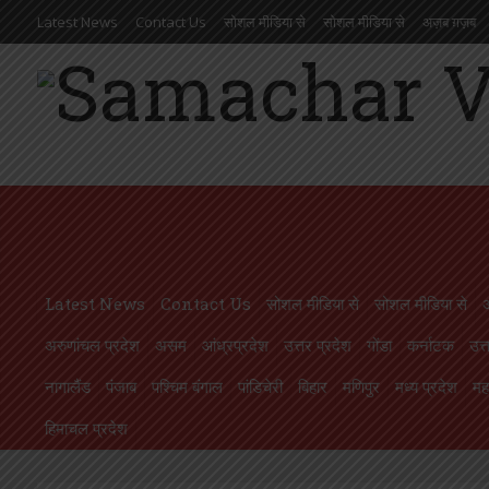
Latest News
Contact Us
सोशल मीडिया से
सोशल मीडिया से
अज़ब ग़ज़ब
आंध्रप्रदेश
उत्तर प्रदेश
गोंडा
कर्नाटक
उत्तराखण्ड
ओड़िसा
केरल
गुजरात
मणिपुर
मध्य प्रदेश
महाराष्ट्र
मिज़ोरम
मेघालय
राजस्थान
लक्षदीप
राष्ट्रीय
ल
Latest News
Contact Us
सोशल मीडिया से
सोशल मीडिया से
अरुणांचल प्रदेश
असम
आंध्रप्रदेश
उत्तर प्रदेश
गोंडा
कर्नाटक
उत्
नागालैंड
पंजाब
पश्चिम बंगाल
पांडिचेरी
बिहार
मणिपुर
मध्य प्रदेश
महा
हिमाचल प्रदेश