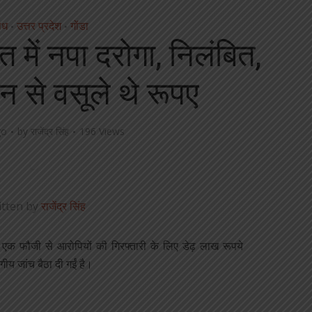
ाध
उत्तर प्रदेश
गोंडा
•
•
 में नपा दरोगा, निलंबित,
न से वसूले थे रूपए
go
by
राजेंद्र सिंह
196 Views
itten by
राजेंद्र सिंह
ो एक फौजी से आरोपियों की गिरफ्तारी के लिए डेढ़ लाख रूपये
ागीय जांच बैठा दी गईं है।