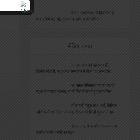
केवल लाइसेंसधारी विक्रेता ही
बेच सकेंगे पटाखे, धूम्रपान रहेगा प्रतिबंधित
मीडिया जगत
‘कलम सच की पहरेदार है’:-
दिलीप गोंडवी, पत्रकार सम्मलेन में किये गए सम्मानित
छः साल बेमिसाल पर मां वाराही
न्यूज ने मनाया उत्सव, नामी गिरामी चेहरे हुए सम्मानित
माँ वाराही न्यूज़ के 6 वर्ष, विशिष्ट
अतिथियों को मिला सम्मान, चैनल को मिली शुभकामनायें
सेन्ट्रल इंडिया प्रेस क्लब राज्य
प्रबंध कार्यकारणी का गठन