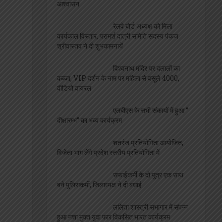
आश्वासन
रेलवे बोर्ड अध्यक्ष को मिला
कार्यकाल विस्तार, परामर्श दात्री समिति सदस्य पंकज
श्रीवास्तव ने दी शुभकामनायें
विश्वनाथ मंदिर पर दलालों का
कब्ज़ा, VIP दर्शन के नाम पर महिला से वसूले 4000,
वीडियो वायरल
एलबीएस के सभी संकायों में हुआ ”
दीक्षारम्भ” का भव्य कार्यक्रम
शतरंज प्रतियोगिता आयोजित,
विजेता भाग लेंगे प्रदेश स्तरीय प्रतियोगिता में
सफाईकर्मी के दो पुत्र एक साथ
बने पुलिसकर्मी, जिलाध्यक्ष ने दी बधाई
ललिता शास्त्री सभागार में संपन्न
हुआ नशा मुक्त युवा फार विकसित भारत कार्यक्रम