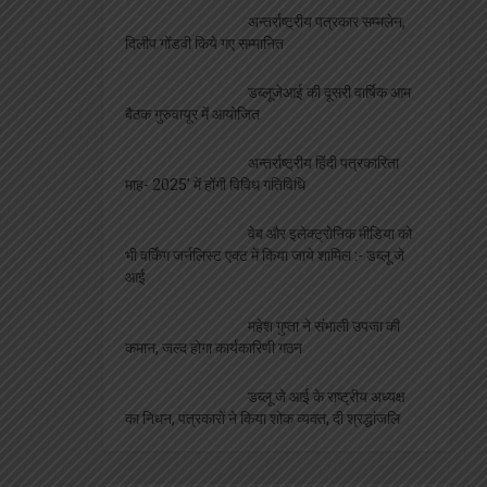
अन्तर्राष्ट्रीय पत्रकार सम्मलेन,
दिलीप गोंडवी किये गए सम्मानित
डब्लूजेआई की दूसरी वार्षिक आम
बैठक गुरुवायूर में आयोजित
अन्तर्राष्ट्रीय हिंदी पत्रकारिता
माह- 2025′ में होंगी विविध गतिविधि
वेब और इलेक्ट्रोनिक मीडिया को
भी वर्किंग जर्नलिस्ट एक्ट में किया जाये शामिल :- डब्लू जे
आई
महेश गुप्ता ने संभाली उपजा की
कमान, जल्द होगा कार्यकारिणी गठन
डब्लू जे आई के राष्ट्रीय अध्यक्ष
का निधन, पत्रकारों ने किया शोक व्यक्त, दी श्रद्धांजलि