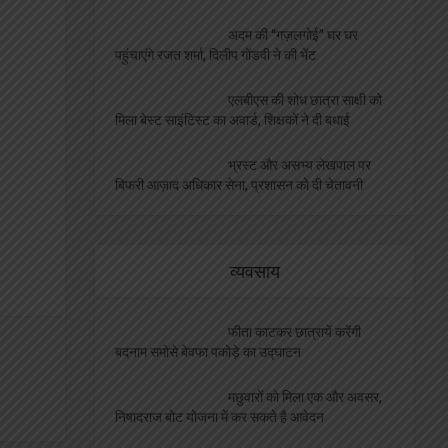
अदम की “गज़लगोई” घर घर
पहुंचाएंगे रजत शर्मा, दिलीप गोंडवी ने की भेंट
एलबीएस की शोध छात्रा साक्षी को
मिला बेस्ट साइंटिस्ट का अवार्ड, शिक्षकों ने दी बधाई
भ्रस्ट और असभ्य लेखपाल पर
बिफरी आज़ाद अधिकार सेना, प्रशासन को दी चेतावनी
व्यवसाय
फीता काटकर छात्रायें करेंगी
बदनाम समोसे बेवफा पकोड़े का उद्घाटन
मछुवारों को मिला एक और अवसर,
निषादराज बोट योजना में कर सकते है आवेदन