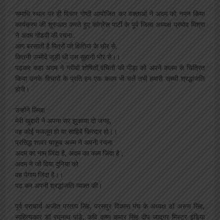
समाधि स्थल पर ही विचार गोष्ठी आयोजित कर वक्ताओं ने अदम को नमन किया
कार्यक्रम की शुरुआत करते हुए कांग्रेस पार्टी के पूर्व जिला अध्यक्ष प्रमोद मिश्रा
ने अदम गोंडवी की रचना..
आग बरसाती है मित्रों जो क्षितिज के छोर से,
कितनी उम्मीदें जुड़ी थी उस सुहानी भोर से।।
पढ़कर कहा अदम ने गरीबों शोषितों,वंचितों की पीड़ा को अपने कलम से चित्रित
किया उनके विचारों के प्रति हम एक कदम भी चलें तभी हमारी सच्ची श्रद्धांजलि
होगी।
उन्होंने लिखा
मेरी खुद्दारी ने अपना सर झुकाया दो जगह,
वह कोई मजलूम हो या साहिबे किरदार हो।।
प्रसिद्ध शायर याकूब अज्म ने अपनी रचना
अदम का नाम जिंदा है, अदम का काम जिंदा है ,
अदम ने जो दिया दुनिया को
वह पैगाम जिंदा है।।
पढ़ कर अपनी श्रद्धांजलि व्यक्त की।
पूर्व प्राचार्य अजीत प्रताप सिंह, परसपुर विकास मंच के अध्यक्ष डॉ अरुण सिंह,
साहित्यकार डॉ रघुनाथ पांडे, कवि कृष्ण कुमार सिंह दीप जादूगर मिस्टर इंडिया