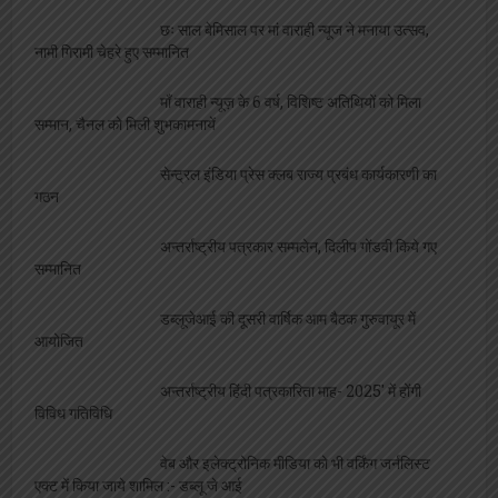
शर्ते
बीएसएनएल का करोड़ों का बकाया चुकाने को पैसे नहीं
लेकिन इस सरकार ने विधायकों की सेलरी बढ़ा दी तीन गुना
इन दुकानदारों पर लटकी लाइसेंस निरस्टीकरण की
तलवार, पंजीकरण किया गया अनिवार्य
व्यापारियों की सुविधा पर रेलवे ने उठाये ठोस कदम
केवल लाइसेंसधारी विक्रेता ही बेच सकेंगे पटाखे,
धूम्रपान रहेगा प्रतिबंधित
मीडिया जगत
‘कलम सच की पहरेदार है’:- दिलीप गोंडवी, पत्रकार
सम्मलेन में किये गए सम्मानित
छः साल बेमिसाल पर मां वाराही न्यूज ने मनाया उत्सव,