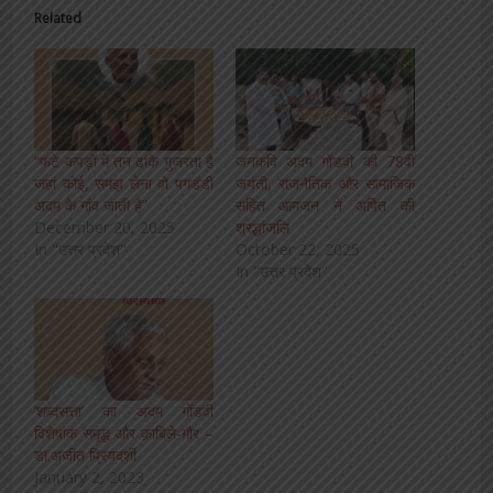
Related
“फटे कपड़ों में तन ढांके गुजरता है
जनकवि अदम गोंडवी की 78वीं
जहां कोई, समझ लेना वो पगडंडी
जयंती, राजनैतिक और सामाजिक
अदम के गांव जाती है”
सहित आमजन ने अर्पित की
December 20, 2025
श्रद्धांजलि
In "उत्तर प्रदेश"
October 22, 2025
In "उत्तर प्रदेश"
‘शब्दसत्ता’ का अदम गोंडवी
विशेषांक समृद्ध और क़ाबिले-ग़ौर –
डा.अजीत प्रियदर्शी
January 2, 2023