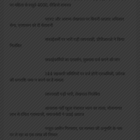
विश्व स्तनपान दिवस: पहले घंटे में स्तनपान की उपलब्धि,
अब 6 माह तक केवल मां के दूध पर जोर
शिक्षकों को मिले कैशलेश चिकित्सा योजना के कार्ड,
ललिता सभागार में कार्यक्रम आयोजित
विपुल सिंह बने होम्योपैथिक फार्मसिस्ट संघ के जिलाध्यक्ष,
सर्वसम्मति से हुआ निर्वाचन
एल बी एस सभागार में होगा मुख्यमंत्री शिक्षक कैशलेस
चिकित्सा योजना कार्ड का वितरण
अचानक हृदय गति रुकने पर हर मिनट की देरी हो सकती
है जानलेवा, समय पर सीपीआर से बच सकती है जान:- डा० अमित सिंघल
अपराध
विश्वनाथ मंदिर पर दलालों का कब्ज़ा, VIP दर्शन के नाम
पर महिला से वसूले 4000, वीडियो वायरल