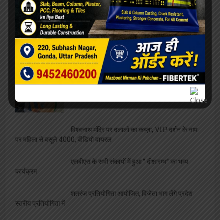
[covid-data]
खेल
मंडल के 52 लाख बच्चों को मिलेगी सेहत की सौगात, कृमि
मुक्ति अभियान 10 से
महाविद्यालय संस्थापिका की जयंती, विभिन्न
प्रतियोगिताओं का आयोजन
बीमारी भी नहीं रोक सकी ममता की धारा, जारी रहा
स्तनपान
ओरिएंटेशन डे का भब्य आयोजन, छात्राओं को
महाविद्यालय से कराया गया परिचित