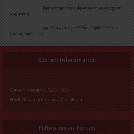
भ्रस्ट और असभ्य लेखपाल पर बिफरी आज़ाद अधिकार
सेना, प्रशासन को दी चेतावनी
सफाईकर्मी पर भारी पड़ी लापरवाही, डीपीआरओ ने किया
निलंबित
सफाईकर्मियों का प्रदर्शन, मुकदमा दर्ज करने की मांग
144 सहकारी समितियों पर दर्ज होगी प्राथमिकी, उर्वरक
की धनराशि जमा न करने का है मामला
लापरवाही पड़ी भारी, लेखपाल निलंबित
आजतक नहीं खुला पंचायत भवन का ताला, योजनागत
लाभ से वंचित ग्रामवासी, समाजसेवी ने उठाई आवाज
नजूल आमीन गिरफ्तार, घर मरम्मत की अनुमति के नाम
पर ले रहा था एक लाख की रिश्वत
ज़िला अस्पताल के ब्लड बैंक से चल रहा था लाल खून का