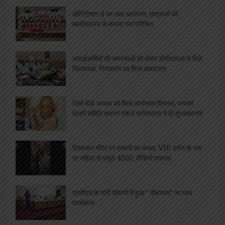
ओरिएंटेशन डे का भब्य आयोजन, छात्राओं को
महाविद्यालय से कराया गया परिचित
सफाईकर्मियों की समस्याओं को लेकर डीपीआरओ से मिले
जिलाध्यक्ष, निराकरण का मिला आश्वासन
रेलवे बोर्ड अध्यक्ष को मिला कार्यकाल विस्तार, परामर्श
दात्री समिति सदस्य पंकज श्रीवास्तव ने दी शुभकामनायें
विश्वनाथ मंदिर पर दलालों का कब्ज़ा, VIP दर्शन के नाम
पर महिला से वसूले 4000, वीडियो वायरल
एलबीएस के सभी संकायों में हुआ ” दीक्षारम्भ” का भव्य
कार्यक्रम