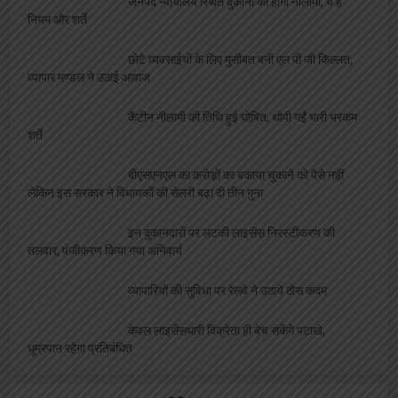
जनपद न्यायालय स्थित दुकानों की होगी नीलामी, ये है
नियम और शर्ते
छोटे व्यवसाईयों के लिए मुसीबत बनी एल पी जी किल्लत,
व्यापार मण्डल ने उठाई आवाज
कैंटीन नीलामी की तिथि हुई घोषित, थोपी गईं भारी भरकम
शर्ते
बीएसएनएल का करोड़ों का बकाया चुकाने को पैसे नहीं
लेकिन इस सरकार ने विधायकों की सेलरी बढ़ा दी तीन गुना
इन दुकानदारों पर लटकी लाइसेंस निरस्टीकरण की
तलवार, पंजीकरण किया गया अनिवार्य
व्यापारियों की सुविधा पर रेलवे ने उठाये ठोस कदम
केवल लाइसेंसधारी विक्रेता ही बेच सकेंगे पटाखे,
धूम्रपान रहेगा प्रतिबंधित