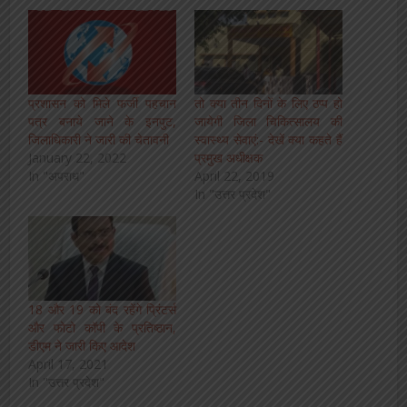
प्रशासन को मिले फर्जी पहचान
तो क्या तीन दिनों के लिए ठप्प हो
पत्र बनाये जाने के इनपुट,
जायेगी जिला चिकित्सालय की
जिलाधिकारी ने जारी की चेतावनी
स्वास्थ्य सेवाएं:- देखें क्या कहते हैं
January 22, 2022
प्रमुख अधीक्षक
In "अपराध"
April 22, 2019
In "उत्तर प्रदेश"
18 और 19 को बंद रहेंगे प्रिंटर्स
और फोटो कॉपी के प्रतिष्ठान,
डीएम ने जारी किए आदेश
April 17, 2021
In "उत्तर प्रदेश"