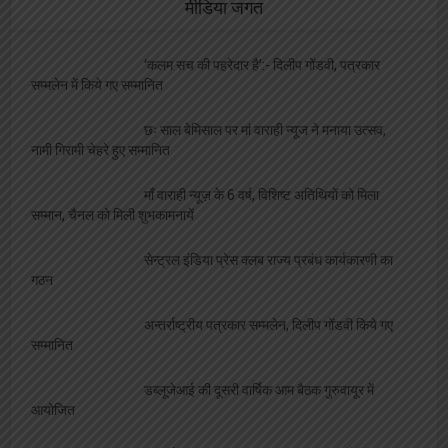
मीडिया जगत
‘कलम सच की पहरेदार है’:- दिलीप गोंडवी, पत्रकार
सम्मलेन में किये गए सम्मानित
छः साल बेमिसाल पर मां वाराही न्यूज ने मनाया उत्सव,
नामी गिरामी चेहरे हुए सम्मानित
माँ वाराही न्यूज़ के 6 वर्ष, विशिष्ट अतिथियों को मिला
सम्मान, चैनल को मिली शुभकामनायें
सेन्ट्रल इंडिया प्रेस क्लब राज्य प्रबंध कार्यकारणी का
गठन
अन्तर्राष्ट्रीय पत्रकार सम्मलेन, दिलीप गोंडवी किये गए
सम्मानित
डब्लूजेआई की दूसरी वार्षिक आम बैठक गुरुवायूर में
आयोजित