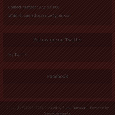
Contact Number :
9721931000
Email Id :
samacharvaarta@gmail.com
Follow me on Twitter
My Tweets
Facebook
Copyright © 2018 - 2023. Created by
Samacharvaarta
. Powered by
Samacharvaarta
.