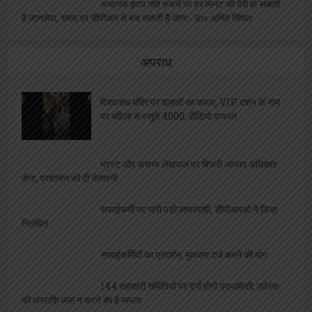
अचानक हृदय गति रुकने पर हर मिनट की देरी हो सकती
है जानलेवा, समय पर सीपीआर से बच सकती है जान:- डा० अमित सिंघल
अपराध
विश्वनाथ मंदिर पर दलालों का कब्ज़ा, VIP दर्शन के नाम
पर महिला से वसूले 4000, वीडियो वायरल
भ्रस्ट और असभ्य लेखपाल पर बिफरी आज़ाद अधिकार
सेना, प्रशासन को दी चेतावनी
सफाईकर्मी पर भारी पड़ी लापरवाही, डीपीआरओ ने किया
निलंबित
सफाईकर्मियों का प्रदर्शन, मुकदमा दर्ज करने की मांग
144 सहकारी समितियों पर दर्ज होगी प्राथमिकी, उर्वरक
की धनराशि जमा न करने का है मामला