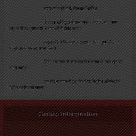
लापरवाही पड़ी भारी, लेखपाल निलंबित
आजतक नहीं खुला पंचायत भवन का ताला, योजनागत
लाभ से वंचित ग्रामवासी, समाजसेवी ने उठाई आवाज
नजूल आमीन गिरफ्तार, घर मरम्मत की अनुमति के नाम
पर ले रहा था एक लाख की रिश्वत
ज़िला अस्पताल के ब्लड बैंक से चल रहा था लाल खून का
काला कारोबार
एक और सफाईकर्मी हुआ निलंबित, नियुक्ति अभिलेखों में
हेरफेर का निकला मामला
Contact Informnation