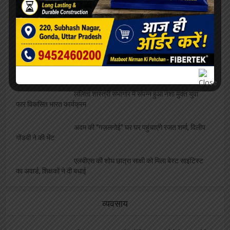
ओरिएंटेशन डे का भब्य आयोजन, छात्राओं को
महाविद्यालय से कराया गया परिचित
सफाईकर्मियों की समस्याओं को लेकर डीपीआरओ से मिले
जिलाध्यक्ष, निराकरण का मिला आश्वासन
रेलवे बोर्ड अध्यक्ष को मिला कार्यकाल विस्तार, परामर्श
दात्री समिति सदस्य पंकज श्रीवास्तव ने दी शुभकामनायें
विश्वनाथ मंदिर पर दलालों का कब्ज़ा, VIP दर्शन के नाम
पर महिला से वसूले 4000, वीडियो वायरल
एलबीएस के सभी संकायों में हुआ ” दीक्षारम्भ” का भव्य
कार्यक्रम