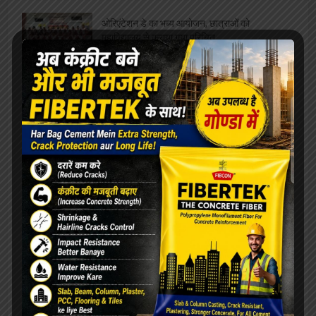
[covid-data]
खेल