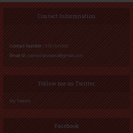
सफाईकर्मी पर भारी पड़ी लापरवाही, डीपीआरओ ने किया
निलंबित
सफाईकर्मियों का प्रदर्शन, मुकदमा दर्ज करने की मांग
144 सहकारी समितियों पर दर्ज होगी प्राथमिकी, उर्वरक
की धनराशि जमा न करने का है मामला
लापरवाही पड़ी भारी, लेखपाल निलंबित
आजतक नहीं खुला पंचायत भवन का ताला, योजनागत
लाभ से वंचित ग्रामवासी, समाजसेवी ने उठाई आवाज
नजूल आमीन गिरफ्तार, घर मरम्मत की अनुमति के नाम
पर ले रहा था एक लाख की रिश्वत
ज़िला अस्पताल के ब्लड बैंक से चल रहा था लाल खून का
काला कारोबार
एक और सफाईकर्मी हुआ निलंबित, नियुक्ति अभिलेखों में
हेरफेर का निकला मामला