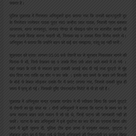
सकता है।
पुलिस पूछताछ में गिरफ्तार अभियुक्तों द्वारा बताया गया कि उनकी बहन/पुत्री दूर
के रिस्तेदार परमेश्वर पाठक पुत्र स्व0 कन्हैया लाल पाठक, निवासी ग्राम बक्सरा
आजाराम, थाना मनकापुर, जनपद गोण्डा से मोबाइल फोन पर बातचीत करती थी
तथा उससे विवाह करना चाहती थी, जिसका वह व उसका पिता विरोध करते थे।
अभियुक्त ने बताया कि उन्होंने बहन को कई बार समझाया, परंतु वह नहीं मानी।
शुक्रवार को प्रातः लगभग 05.00 बजे रोशनी घर से चुपचाप निकलकर भागने की
फिराक में थी, जिसे देखकर वह व उसके पिता उसे अंदर वाले कमरे में ले गये ।
वहां तखत के पाये से मफलर द्वारा उसकी कलाई बांध दी गई तथा दुपट्टे से मुंह
बांध दिया गया ताकि वह शोर न कर सके । इसके बाद कमरे के बाहर लगे बिजली
के बोर्ड से केबल जोड़कर उसके पैर में करंट लगाया गया, जिससे उसकी कुछ ही
समय में मृत्यु हो गई। जिसकी पुष्टि पोस्टमार्टम रिपोर्ट से भी हो रही है।
पूछताछ में अभियुक्त चन्द्र प्रकाश पाण्डेय ने भी स्वीकार किया कि उसने दुपट्टे
से रोशनी का मुंह बांधा था । दोनों अभियुक्तों ने बताया कि घटना के समय घर के
अन्य सदस्य बाहर वाले मकान में सो रहे थे, जिन्हें घटना की जानकारी नहीं हो
सकी। घटना के बाद अभियुक्तों ने इसे दुघर्टना का रूप देने का प्रयास किया और
थाने में झूठी सूचना दी, पुलिस टीम द्वारा हत्या में प्रयुक्त मफलर, दुपट्टा व
मोबाइल फोन घर में छिपा रखे थे जिन्हें अभियुक्तों की निशानदेही पर बरामद किया