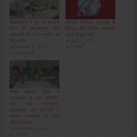
जिलाधिकारी ने पूरी की समाधान
सहायक अभियन्ता पीडब्लूडी के
दिवस की औपचारिकता, पाचं
खिलाफ होगी विभागीय कार्यवाही,
थानाध्यक्षों के वेतन काटने का
लगाई थी झूठी रिपोर्ट
दिया आदेश
August 7, 2021
November 8, 2021
In "अपराध"
In "उत्तर प्रदेश"
सम्पूर्ण समाधान दिवस से
अनुपस्थित रहे आठ अधिकारी,
माँगा गया स्पष्टीकरण,
मण्डलायुक्त और डीआईजी ने
तहसील करनैलगंज में किया
औचक निरिक्षण
September 3, 2019
In "अपराध"