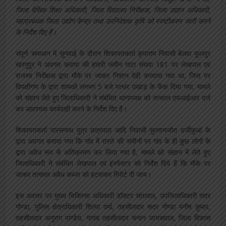
जिला बेसिक शिक्षा अधिकारी, जिला विद्यालय निरीक्षक, जिला उद्यान अधिकारी,
महाप्रबंधक जिला उद्योग केन्द्र तथा उपनिदेशक कृषि को स्पष्टीकरण जारी करने
के निर्देश दिए हैं।
संपूर्ण समाधान में सुनवाई के दौरान शिकायतकर्ता कृपाराम निवासी बेलवा फूलपुर
खरगूपुर ने अवगत कराया की हमारी जमीन गाटा संख्या 181 पर लेखपाल एवं
राजस्व निरीक्षक द्वारा मौके पर जाकर निशान देही करवाया गया था, जिस पर
विपक्षीगण के द्वारा शामको लगभग 5 बजे पत्थर उखाड़ के फेंक दिया गया, मामले
को संज्ञान लेते हुए जिलाधिकारी ने संबंधित थानाध्यक्ष को तत्काल एफआईआर दर्ज
कर आवश्यक कार्यवाही करने के निर्देश दिए हैं।
शिकायतकर्ता पारसनाथ पुत्र छत्रपाल आदि निवासी सुल्तानजोत दर्जीकुआं के
द्वारा अवगत कराया गया कि गांव में रास्ते की जमीनों पर गांव के ही कुछ लोगों के
द्वारा अवैध रूप से अतिक्रमण कर लिया गया है, मामले को संज्ञान में लेते हुए
जिलाधिकारी ने संबंधित लेखपाल एवं इंस्पेक्टर को निर्देश दिये हैं कि मौके पर
जाकर तत्काल अवैध कब्जा को हटवाकर रिपोर्ट दी जाय।
इस अवसर पर मुख्य चिकित्सा अधिकारी डॉक्टर संतलाल, उपजिलाधिकारी सदर
गोण्डा, पुलिस क्षेत्राधिकारी शिल्पा वर्मा, तहसीलदार सदर गोण्डा मनीष कुमार,
तहसीलदार अनुराग पाण्डेय, नायब तहसीलदार चन्दन जायसवाल, जिला विकास