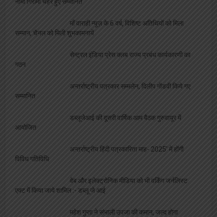
नामी गिरामी चेहरे हुए सम्मानित
माँ वाराही न्यूज़ के 6 वर्ष, विशिष्ट अतिथियों को मिला
सम्मान, चैनल को मिली शुभकामनायें
सेन्ट्रल इंडिया प्रेस क्लब राज्य प्रबंध कार्यकारणी का
गठन
अन्तर्राष्ट्रीय पत्रकार सम्मलेन, दिलीप गोंडवी किये गए
सम्मानित
डब्लूजेआई की दूसरी वार्षिक आम बैठक गुरुवायूर में
आयोजित
अन्तर्राष्ट्रीय हिंदी पत्रकारिता माह- 2025′ में होंगी
विविध गतिविधि
वेब और इलेक्ट्रोनिक मीडिया को भी वर्किंग जर्नलिस्ट
एक्ट में किया जाये शामिल :- डब्लू जे आई
महेश गुप्ता ने संभाली उपजा की कमान, जल्द होगा