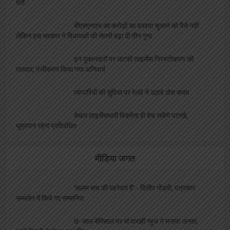
शर्ते
बीएसएनएल का करोड़ों का बकाया चुकाने को पैसे नहीं
लेकिन इस सरकार ने विधायकों की सेलरी बढ़ा दी तीन गुना
इन दुकानदारों पर लटकी लाइसेंस निरस्टीकरण की
तलवार, पंजीकरण किया गया अनिवार्य
व्यापारियों की सुविधा पर रेलवे ने उठाये ठोस कदम
केवल लाइसेंसधारी विक्रेता ही बेच सकेंगे पटाखे,
धूम्रपान रहेगा प्रतिबंधित
मीडिया जगत
‘कलम सच की पहरेदार है’:- दिलीप गोंडवी, पत्रकार
सम्मलेन में किये गए सम्मानित
छः साल बेमिसाल पर मां वाराही न्यूज ने मनाया उत्सव,