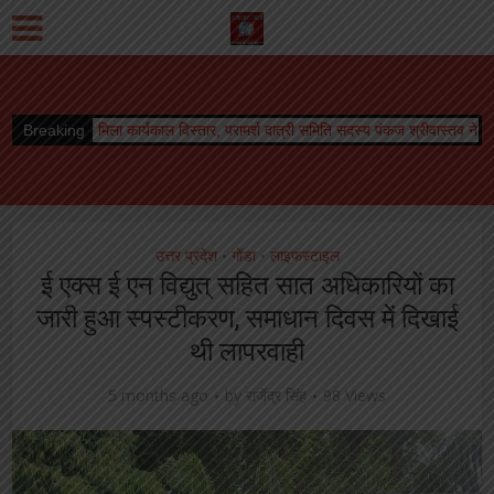
 कार्यकाल विस्तार, परामर्श दात्री समिति सदस्य पंकज श्रीवास्तव ने दी शुभकामनायें
Breaking
विश्वनाथ
उत्तर प्रदेश
गोंडा
लाइफस्टाइल
•
•
ई एक्स ई एन विद्युत् सहित सात अधिकारियों का
जारी हुआ स्पस्टीकरण, समाधान दिवस में दिखाई
थी लापरवाही
5 months ago
by
राजेंद्र सिंह
98 Views