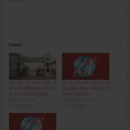
Loading...
Related
23 जून से आरम्भ होंगी माँ
कल से प्रारंभ होगी यूपी बोर्ड की
पाटेश्वरी विश्वविद्यालय की बी एड,
अंक सुधार परीक्षा, जानिए क्या है
एम एड व एल एल बी परीक्षाएँ
प्रशासन की तैयारी
June 22, 2026
September 17, 2021
In "उत्तर प्रदेश"
In "उत्तर प्रदेश"