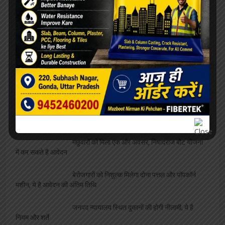
एलबीएस की शोध छात्रा साक्षी को मिला बेस्ट साइंटिस्ट
का अवार्ड, शिक्षकों ने दी बधाई
भ्रस्ट और असभ्य लेखपाल पर बिफरी आज़ाद अधिकार
सेना, प्रशासन को दी चेतावनी
व्यवसाय
फीता काटकर छात्रायें करेंगी बदनाम समोसे बेवफा पकोड़े
का उद्घाटन
मछुवारों को मिला एक और अवसर, निषादराज बोट योजना
में कर सकते है आवेदन
बेरोजगारों को निशुल्क मिलेगा दोना पत्तल और पॉपकॉर्न
मशीन, ये है आवेदन की अंतिम तिथि
जनपद न्यायालय स्थित दुकानों की होगी नीलामी, ये है
नियम और शर्ते