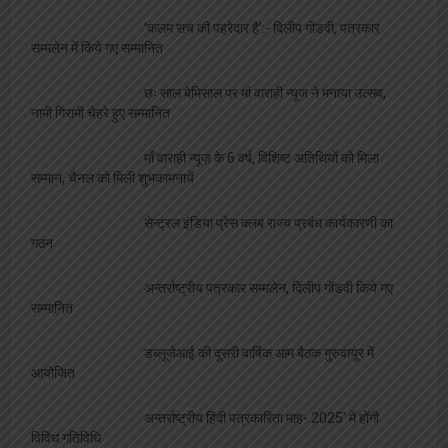
‘कलम सच की पहरेदार है’:- दिलीप गोंडवी, पत्रकार
सम्मलेन में किये गए सम्मानित
छः साल बेमिसाल पर मां वाराही न्यूज ने मनाया उत्सव,
नामी गिरामी चेहरे हुए सम्मानित
माँ वाराही न्यूज़ के 6 वर्ष, विशिष्ट अतिथियों को मिला
सम्मान, चैनल को मिली शुभकामनायें
सेन्ट्रल इंडिया प्रेस क्लब राज्य प्रबंध कार्यकारणी का
गठन
अन्तर्राष्ट्रीय पत्रकार सम्मलेन, दिलीप गोंडवी किये गए
सम्मानित
डब्लूजेआई की दूसरी वार्षिक आम बैठक गुरुवायूर में
आयोजित
अन्तर्राष्ट्रीय हिंदी पत्रकारिता माह- 2025′ में होंगी
विविध गतिविधि