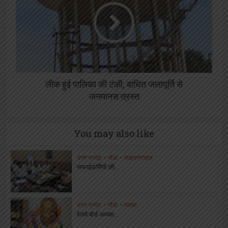
लीक हुई पालिका की टंकी, बाधित जलापूर्ति से
जनमानस त्रस्त
You may also like
उत्तर प्रदेश
•
गोंडा
•
लाइफस्टाइल
सफाईकर्मियों की...
उत्तर प्रदेश
•
गोंडा
•
यात्रा
रेलवे बोर्ड अध्यक्ष...