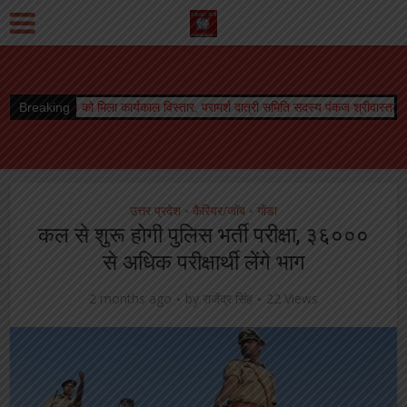
मिला कार्यकाल विस्तार, परामर्श दात्री समिति सदस्य पंकज श्रीवास्तव ने दी शुभकामनायें
Breaking
विश्
उत्तर प्रदेश
कैरियर/जॉब
गोंडा
•
•
कल से शुरू होगी पुलिस भर्ती परीक्षा, ३६०००
से अधिक परीक्षार्थी लेंगे भाग
2 months ago
by
राजेंद्र सिंह
22 Views