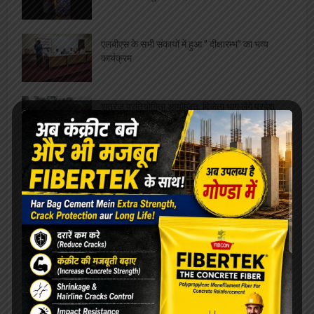
एलबीएस के सभी संकायों में हुआ ” दीक्षारम्भ” का भव्य
कार्यक्रम
शतरंज प्रतियोगिता आयोजित, विजेता भाग लेंगे प्रदेश
स्तरीय प्रतियोगिता में
सफाईकर्मी के दो पुत्र एक साथ बने पुलिसकर्मी,
जिलाध्यक्ष ने दी बधाई
ललिता शास्त्री सभागार में संपन्न हुआ नशा मुक्त युवा
फार विकसित भारत कार्यक्रम
अदम की “गज़लगोई” घर घर पहुंचाएंगे रजत शर्मा, दिलीप
गोंडवी ने की भेंट