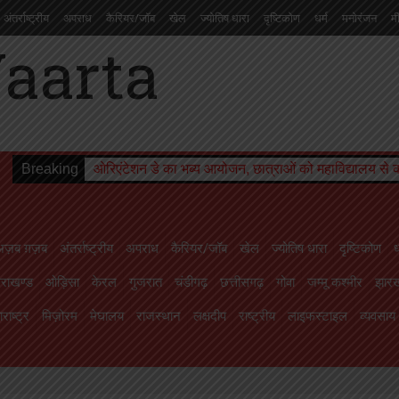
अंतर्राष्ट्रीय
अपराध
कैरियर/जॉब
खेल
ज्योतिष धारा
दृष्टिकोण
धर्म
मनोरंजन
म
चंडीगढ़
छत्तीसगढ़
गोवा
जम्मू कश्मीर
झारखण्ड
तमिलनाडु
तेलंगाना
त्रिपुरा
दमन
ाइफस्टाइल
व्यवसाय
शिक्षा
संस्कृति
सोशल मीडिया से
स्वास्थ्य
सिक्किम
हरियाणा
हिमा
Breaking
ओरिएंटेशन डे का भब्य आयोजन, छात्राओं को महाविद्यालय से
अज़ब ग़ज़ब
अंतर्राष्ट्रीय
अपराध
कैरियर/जॉब
खेल
ज्योतिष धारा
दृष्टिकोण
ध
तराखण्ड
ओड़िसा
केरल
गुजरात
चंडीगढ़
छत्तीसगढ़
गोवा
जम्मू कश्मीर
झारख
राष्ट्र
मिज़ोरम
मेघालय
राजस्थान
लक्षदीप
राष्ट्रीय
लाइफस्टाइल
व्यवसाय