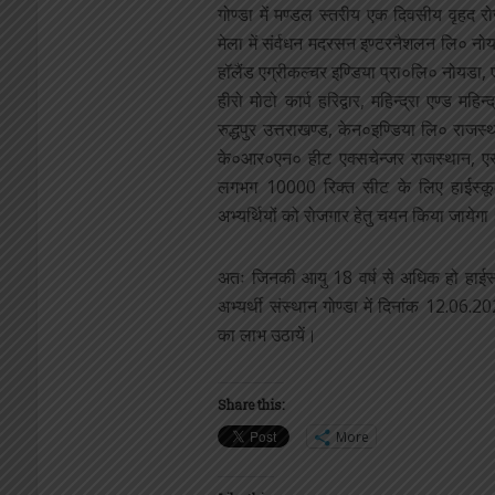
गोण्डा में मण्डल स्तरीय एक दिवसीय वृहद
मेला में संर्वधन मदरसन इण्टरनैशलन लि० नोयड
हॉलैंड एग्रीकल्चर इण्डिया प्रा०लि० नोय
हीरो मोटो कार्प हरिद्वार, महिन्द्रा एण्ड मह
रुद्धपुर उत्तराखण्ड, केन०इण्डिया लि० राज
के०आर०एन० हीट एक्सचेन्जर राजस्थान, 
लगभग 10000 रिक्त सीट के लिए हाईस्कूल,
अभ्यर्थियों को रोजगार हेतु चयन किया जायेगा
अतः जिनकी आयु 18 वर्ष से अधिक हो हाईस्क
अभ्यर्थी संस्थान गोण्डा में दिनांक 12.06
का लाभ उठायें।
Share this:
More