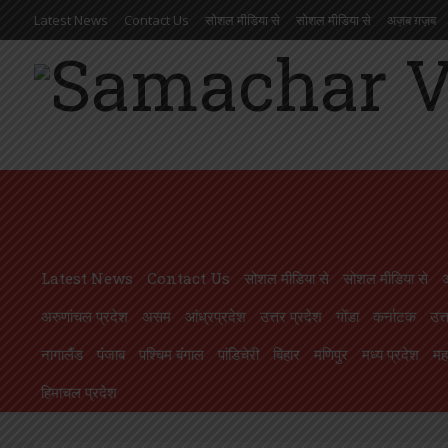
Latest News
Contact Us
सोशल मीडिया से
सोशल मीडिया से
अज़ब ग़ज़ब
आंध्रप्रदेश
उत्तर प्रदेश
गोंडा
कर्नाटक
उत्तराखण्ड
ओड़िसा
केरल
गुजरात
मणिपुर
मध्य प्रदेश
महाराष्ट्र
मिज़ोरम
मेघालय
राजस्थान
लक्षदीप
राष्ट्रीय
ल
Latest News
Contact Us
सोशल मीडिया से
सोशल मीडिया से
अरुणांचल प्रदेश
असम
आंध्रप्रदेश
उत्तर प्रदेश
गोंडा
कर्नाटक
उत्
नागालैंड
पंजाब
पश्चिम बंगाल
पांडिचेरी
बिहार
मणिपुर
मध्य प्रदेश
महा
हिमाचल प्रदेश