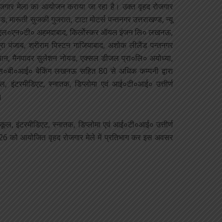
 रोजगार मेला का आयोजन कराया जा रहा है। उक्त वृहद रोजगार
, मारूती सुजकी गुजरात, टाटा मोटर्स पन्तनगर उत्तराखण्ड, न्यू
डा, एल०एन०टी० अहमदाबाद, किर्लोस्कर ऑयल इंजन लि० लखनऊ,
िन्द्रा पंजाब, श्रीराम पिस्टन गाजियाबाद, अशोक लीलैंड पन्तनगर
स्थान, मैनपावर सुलेशन नोयड, एक्सल डीजल प्रा०लि० अयोध्या,
एस०बी०आई० बेकिंग लखनऊ सहित 80 से अधिक कम्पनी द्वारा
 इंटरमीडिएट, स्नातक, डिप्लोमा एवं आई०टी०आई० उत्तीर्ण
।
ूल, इंटरमीडिएट, स्नातक, डिप्लोमा एवं आई०टी०आई० उत्तीर्ण
.2026 को आयोजित वृहद रोजगार मेले में प्रतिभाग कर इस अवसर