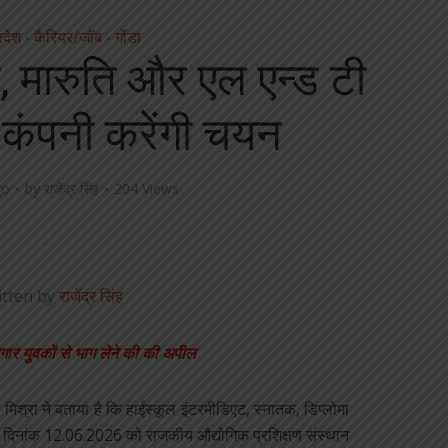
्रदेश
कैरियर/जॉब
गोंडा
•
•
, मारुति और एल एन्ड टी
ं कंपनी करेंगी चयन
go
by
राजेंद्र सिंह
204 Views
itten by
राजेंद्र सिंह
गार युवकों से भाग लेने की की अपील
 मिश्रा ने बताया है कि हाईस्कूल इंटरमीडिएट, स्नातक, डिप्लोमा
ेतु दिनांक 12.06.2026 को राजकीय औद्योगिक प्रशिक्षण संस्थान