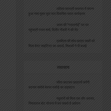
ललिता शास्त्री सभागार में संपन्न
हुआ नशा मुक्त युवा फार विकसित भारत कार्यक्रम
अदम की “गज़लगोई” घर घर
पहुंचाएंगे रजत शर्मा, दिलीप गोंडवी ने की भेंट
एलबीएस की शोध छात्रा साक्षी को
मिला बेस्ट साइंटिस्ट का अवार्ड, शिक्षकों ने दी बधाई
व्यवसाय
फीता काटकर छात्रायें करेंगी
बदनाम समोसे बेवफा पकोड़े का उद्घाटन
मछुवारों को मिला एक और अवसर,
निषादराज बोट योजना में कर सकते है आवेदन