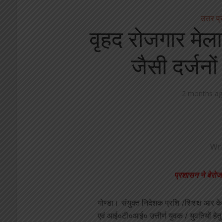
उत्तर प
वृहद रोजगार मेला
जैसी दर्जनो
2 months a
Wr
प्रशासन ने बेरोज
गोण्डा। संयुक्त निदेशक प्रशि /शिशक्ष आर के
एवं आई०टी०आई० उत्तीर्ण युवक / युवतियों ह