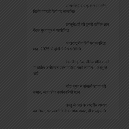
अन्तर्राष्ट्रीय पत्रकार सम्मलेन,
दिलीप गोंडवी किये गए सम्मानित
डब्लूजेआई की दूसरी वार्षिक आम
बैठक गुरुवायूर में आयोजित
अन्तर्राष्ट्रीय हिंदी पत्रकारिता
माह- 2025′ में होंगी विविध गतिविधि
वेब और इलेक्ट्रोनिक मीडिया को
भी वर्किंग जर्नलिस्ट एक्ट में किया जाये शामिल :- डब्लू जे
आई
महेश गुप्ता ने संभाली उपजा की
कमान, जल्द होगा कार्यकारिणी गठन
डब्लू जे आई के राष्ट्रीय अध्यक्ष
का निधन, पत्रकारों ने किया शोक व्यक्त, दी श्रद्धांजलि