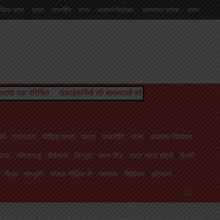
ीडिया जगत
यात्रा
राजनीति
राज्य
अंडमान निकोबार
अरुणांचल प्रदेश
असम
 दिउ
दादर नागर हवेली
दिल्ली
नागालैंड
पंजाब
पश्चिम बंगाल
पांडिचेरी
बिहार
चल प्रदेश
 कराया गया परिचित
सफाईकर्मियों की समस्याओं को लेकर डीपीआरओ से मिले जि
र्म
मनोरंजन
मीडिया जगत
यात्रा
राजनीति
राज्य
अंडमान निकोबार
ण्ड
तमिलनाडु
तेलंगाना
त्रिपुरा
दमन दिउ
दादर नागर हवेली
दिल्ली
शिक्षा
संस्कृति
सोशल मीडिया से
स्वास्थ्य
सिक्किम
हरियाणा