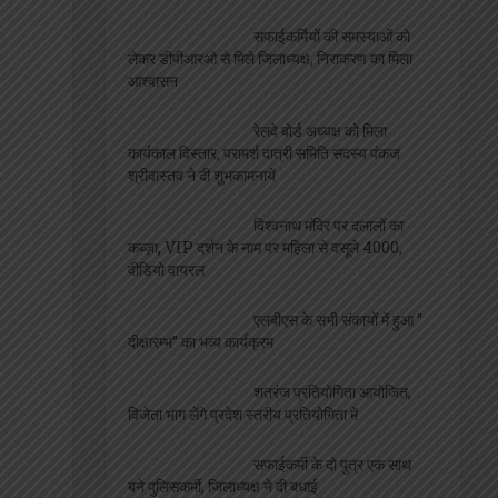
सफाईकर्मियों की समस्याओं को
लेकर डीपीआरओ से मिले जिलाध्यक्ष, निराकरण का मिला
आश्वासन
रेलवे बोर्ड अध्यक्ष को मिला
कार्यकाल विस्तार, परामर्श दात्री समिति सदस्य पंकज
श्रीवास्तव ने दी शुभकामनायें
विश्वनाथ मंदिर पर दलालों का
कब्ज़ा, VIP दर्शन के नाम पर महिला से वसूले 4000,
वीडियो वायरल
एलबीएस के सभी संकायों में हुआ ”
दीक्षारम्भ” का भव्य कार्यक्रम
शतरंज प्रतियोगिता आयोजित,
विजेता भाग लेंगे प्रदेश स्तरीय प्रतियोगिता में
सफाईकर्मी के दो पुत्र एक साथ
बने पुलिसकर्मी, जिलाध्यक्ष ने दी बधाई