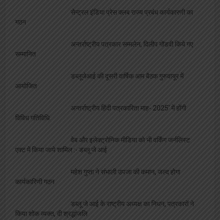
मीडिया जगत
‘कलम सच की पहरेदार है’:- दिलीप गोंडवी, पत्रकार
सम्मलेन में किये गए सम्मानित
छः साल बेमिसाल पर मां वाराही न्यूज ने मनाया उत्सव,
नामी गिरामी चेहरे हुए सम्मानित
माँ वाराही न्यूज़ के 6 वर्ष, विशिष्ट अतिथियों को मिला
सम्मान, चैनल को मिली शुभकामनायें
सेन्ट्रल इंडिया प्रेस क्लब राज्य प्रबंध कार्यकारणी का
गठन
अन्तर्राष्ट्रीय पत्रकार सम्मलेन, दिलीप गोंडवी किये गए
सम्मानित
डब्लूजेआई की दूसरी वार्षिक आम बैठक गुरुवायूर में
आयोजित