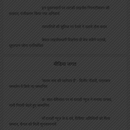
जनपद न्यायालय स्थित दुकानों की होगी नीलामी, ये है
नियम और शर्ते
छोटे व्यवसाईयों के लिए मुसीबत बनी एल पी जी किल्लत,
व्यापार मण्डल ने उठाई आवाज
कैंटीन नीलामी की तिथि हुई घोषित, थोपी गईं भारी भरकम
शर्ते
बीएसएनएल का करोड़ों का बकाया चुकाने को पैसे नहीं
लेकिन इस सरकार ने विधायकों की सेलरी बढ़ा दी तीन गुना
इन दुकानदारों पर लटकी लाइसेंस निरस्टीकरण की
तलवार, पंजीकरण किया गया अनिवार्य
व्यापारियों की सुविधा पर रेलवे ने उठाये ठोस कदम
केवल लाइसेंसधारी विक्रेता ही बेच सकेंगे पटाखे,
धूम्रपान रहेगा प्रतिबंधित