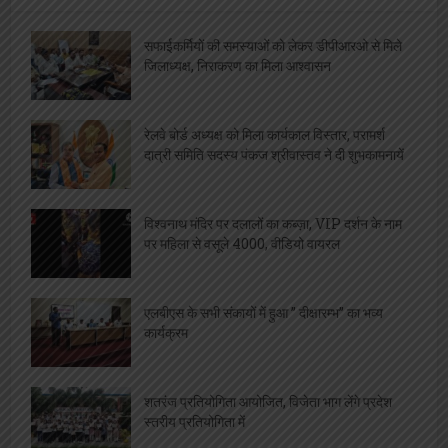
[covid-data]
खेल
सफाईकर्मियों की समस्याओं को लेकर डीपीआरओ से मिले
जिलाध्यक्ष, निराकरण का मिला आश्वासन
रेलवे बोर्ड अध्यक्ष को मिला कार्यकाल विस्तार, परामर्श
दात्री समिति सदस्य पंकज श्रीवास्तव ने दी शुभकामनायें