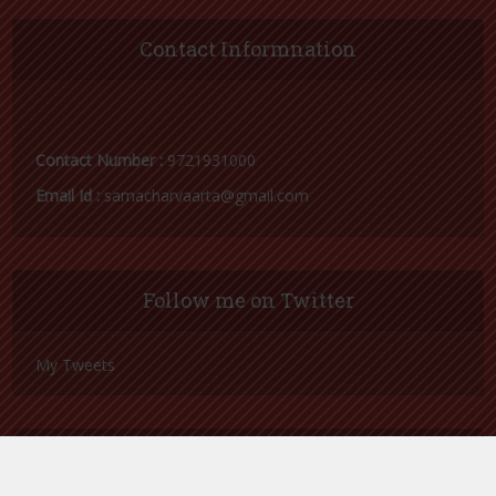
लाभ से वंचित ग्रामवासी, समाजसेवी ने उठाई आवाज
नजूल आमीन गिरफ्तार, घर मरम्मत की अनुमति के नाम
पर ले रहा था एक लाख की रिश्वत
ज़िला अस्पताल के ब्लड बैंक से चल रहा था लाल खून का
काला कारोबार
एक और सफाईकर्मी हुआ निलंबित, नियुक्ति अभिलेखों में
हेरफेर का निकला मामला
Contact Informnation
Contact Number :
9721931000
Email Id :
samacharvaarta@gmail.com