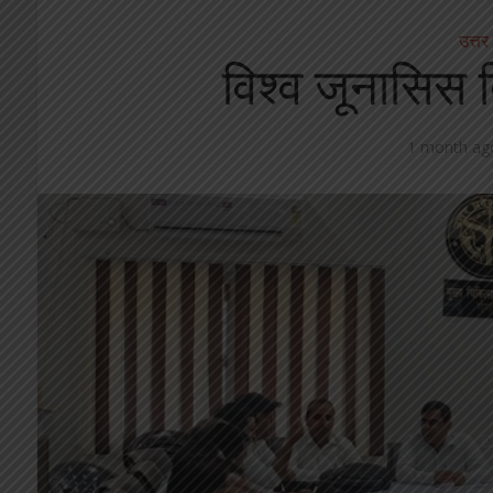
उत्तर
विश्व जूनासि
1 month ag