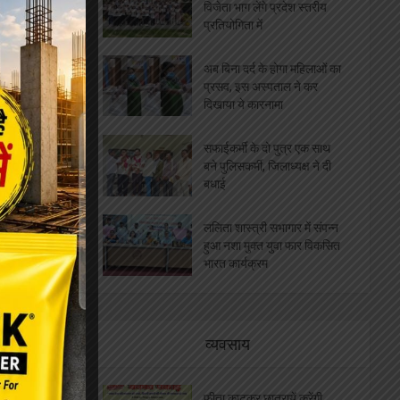
विजेता भाग लेंगे प्रदेश स्तरीय
प्रतियोगिता में
अब बिना दर्द के होगा महिलाओं का
प्रसव, इस अस्पताल ने कर
दिखाया ये कारनामा
सफाईकर्मी के दो पुत्र एक साथ
बने पुलिसकर्मी, जिलाध्यक्ष ने दी
बधाई
ललिता शास्त्री सभागार में संपन्न
हुआ नशा मुक्त युवा फार विकसित
भारत कार्यक्रम
व्यवसाय
फीता काटकर छात्रायें करेंगी