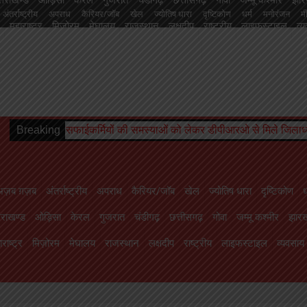
अंतर्राष्ट्रीय
अपराध
कैरियर/जॉब
खेल
ज्योतिष धारा
दृष्टिकोण
धर्म
मनोरंजन
म
महाराष्ट्र
मिज़ोरम
मेघालय
राजस्थान
लक्षदीप
राष्ट्रीय
लाइफस्टाइल
व्
चंडीगढ़
छत्तीसगढ़
गोवा
जम्मू कश्मीर
झारखण्ड
तमिलनाडु
तेलंगाना
त्रिपुरा
दमन
हिमाचल प्रदेश
ाइफस्टाइल
व्यवसाय
शिक्षा
संस्कृति
सोशल मीडिया से
स्वास्थ्य
सिक्किम
हरियाणा
हिमा
यों की समस्याओं को लेकर डीपीआरओ से मिले जिलाध्यक्ष, निराकरण का मिला आश
Breaking
अज़ब ग़ज़ब
अंतर्राष्ट्रीय
अपराध
कैरियर/जॉब
खेल
ज्योतिष धारा
दृष्टिकोण
ध
तराखण्ड
ओड़िसा
केरल
गुजरात
चंडीगढ़
छत्तीसगढ़
गोवा
जम्मू कश्मीर
झारख
राष्ट्र
मिज़ोरम
मेघालय
राजस्थान
लक्षदीप
राष्ट्रीय
लाइफस्टाइल
व्यवसाय