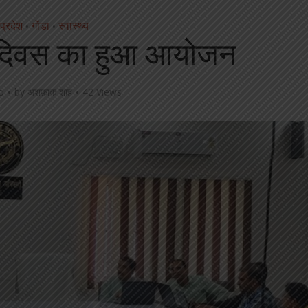
 प्रदेश
गोंडा
स्वास्थ्य
•
•
स दिवस का हुआ आयोजन
o
by
अशफ़ाक़ शाह
42 Views