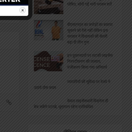
घोषित, थोपी गईं भारी भरकम शर्ते
बीएसएनएल का करोड़ों का बकाया
चुकाने को पैसे नहीं लेकिन इस
सरकार ने विधायकों की सेलरी
बढ़ा दी तीन गुना
इन दुकानदारों पर लटकी लाइसेंस
निरस्टीकरण की तलवार,
पंजीकरण किया गया अनिवार्य
व्यापारियों की सुविधा पर रेलवे ने
उठाये ठोस कदम
केवल लाइसेंसधारी विक्रेता ही
बेच सकेंगे पटाखे, धूम्रपान रहेगा प्रतिबंधित