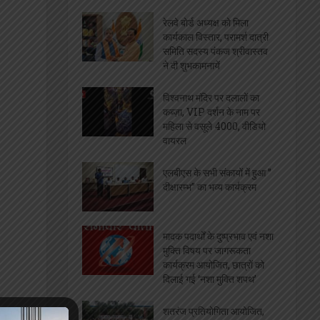
रेलवे बोर्ड अध्यक्ष को मिला
कार्यकाल विस्तार, परामर्श दात्री
समिति सदस्य पंकज श्रीवास्तव
ने दी शुभकामनायें
विश्वनाथ मंदिर पर दलालों का
कब्ज़ा, VIP दर्शन के नाम पर
महिला से वसूले 4000, वीडियो
वायरल
एलबीएस के सभी संकायों में हुआ ”
दीक्षारम्भ” का भव्य कार्यक्रम
मादक पदार्थों के दुष्प्रभाव एवं नशा
मुक्ति विषय पर जागरूकता
कार्यक्रम आयोजित, छात्रों को
दिलाई गई ‘नशा मुक्ति शपथ’
शतरंज प्रतियोगिता आयोजित,