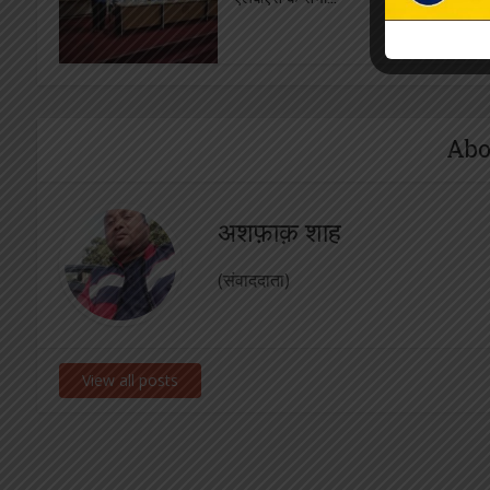
Abo
अशफ़ाक़ शाह
(संवाददाता)
View all posts