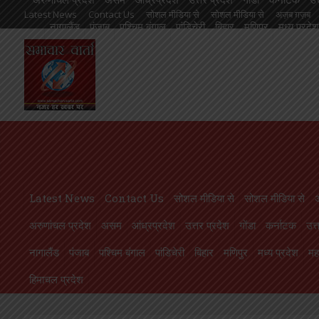
Latest News
Contact Us
सोशल मीडिया से
सोशल मीडिया से
अज़ब ग़ज़ब
नागालैंड
पंजाब
पश्चिम बंगाल
पांडिचेरी
बिहार
मणिपुर
मध्य प्रदेश
आंध्रप्रदेश
उत्तर प्रदेश
गोंडा
कर्नाटक
उत्तराखण्ड
ओड़िसा
केरल
गुजरात
मणिपुर
मध्य प्रदेश
महाराष्ट्र
मिज़ोरम
मेघालय
राजस्थान
लक्षदीप
राष्ट्रीय
ल
 का भब्य आयोजन, छात्राओं को महाविद्यालय से कराया गया परिचित
सफाईकर्मि
Latest News
Contact Us
सोशल मीडिया से
सोशल मीडिया से
अरुणांचल प्रदेश
असम
आंध्रप्रदेश
उत्तर प्रदेश
गोंडा
कर्नाटक
उत्
नागालैंड
पंजाब
पश्चिम बंगाल
पांडिचेरी
बिहार
मणिपुर
मध्य प्रदेश
महा
हिमाचल प्रदेश