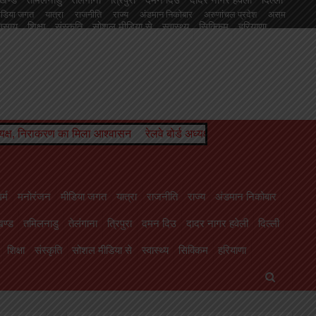
ीडिया जगत
यात्रा
राजनीति
राज्य
अंडमान निकोबार
अरुणांचल प्रदेश
असम
यवसाय
शिक्षा
संस्कृति
सोशल मीडिया से
स्वास्थ्य
सिक्किम
हरियाणा
 दिउ
दादर नागर हवेली
दिल्ली
नागालैंड
पंजाब
पश्चिम बंगाल
पांडिचेरी
बिहार
चल प्रदेश
्वासन
रेलवे बोर्ड अध्यक्ष को मिला कार्यकाल विस्तार, परामर्श दात्री समिति सदस
र्म
मनोरंजन
मीडिया जगत
यात्रा
राजनीति
राज्य
अंडमान निकोबार
ण्ड
तमिलनाडु
तेलंगाना
त्रिपुरा
दमन दिउ
दादर नागर हवेली
दिल्ली
शिक्षा
संस्कृति
सोशल मीडिया से
स्वास्थ्य
सिक्किम
हरियाणा