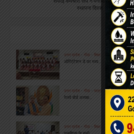
सफाई कर्मचारी संघ ने मनाया अपना 11वां
स्थापना दिवस
You 
उत्तर प्रदेश
गोंडा
शिक्षा
•
•
ओरिएंटेशन डे का भब्य...
उत्तर प्रदेश
गोंडा
यात्रा
•
•
रेलवे बोर्ड अध्यक्ष...
उत्तर प्रदेश
गोंडा
शिक्षा
•
•
एलबीएस के सभी...