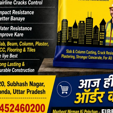
मेडिकल कॉलेज सुप्रीटेंडेंट बनाए गए डॉक्टर
आफताब आलम
may also like
उत्तर प्रदेश
गोंडा
लाइफस्टाइल
•
•
सफाईकर्मियों की...
अपराध
उत्तर प्रदेश
धर्म
•
•
विश्वनाथ मंदिर पर...
बिहार
स्वास्थ्य
•
मादक पदार्थों के...