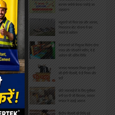
बदनाम समोसे बेवफा पकोड़े का
उद्घाटन
मछुवारों को मिला एक और अवसर,
निषादराज बोट योजना में कर
सकते है आवेदन
बेरोजगारों को निशुल्क मिलेगा दोना
पत्तल और पॉपकॉर्न मशीन, ये है
आवेदन की अंतिम तिथि
जनपद न्यायालय स्थित दुकानों
की होगी नीलामी, ये है नियम और
शर्ते
छोटे व्यवसाईयों के लिए मुसीबत
बनी एल पी जी किल्लत, व्यापार
मण्डल ने उठाई आवाज
कैंटीन नीलामी की तिथि हुई