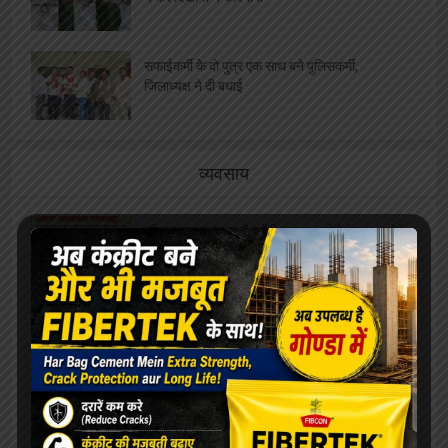
ने कर दिखाया ये कारनामा
सफाईकर्मी के दो पुत्र एक साथ बने पुलिसकर्मी,
जिलाध्यक्ष ने दी बधाई
व्यवसाय
फीता काटकर छात्रायें करेंगी बदनाम समोसे बेवफा पकोड़े
का उद्घाटन
मछुवारों को मिला एक और अवसर, निषादराज बोट योजना
में कर सकते है आवेदन
बेरोजगारों को निशुल्क मिलेगा दोना पत्तल और पॉपकॉर्न