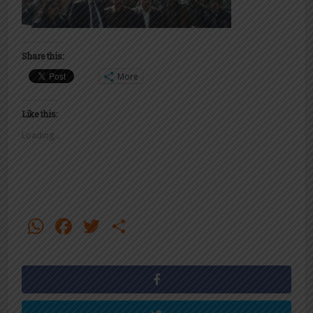
Share this:
More
Like this:
Loading...
WhatsApp
Facebook
Twitter
Share