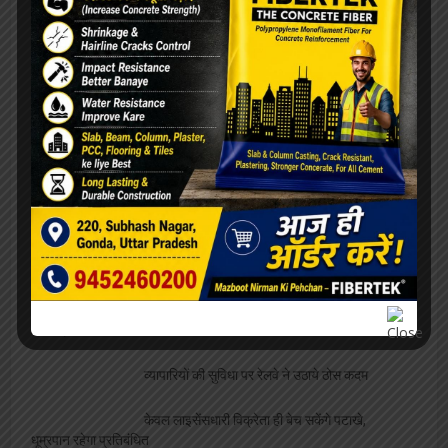
मशीन, ये है आवेदन की अंतिम तिथि
जनपद न्यायालय स्थित दुकानों की होगी नीलामी, ये है
नियम और शर्ते
छोटे व्यवसाईयों के लिए मुसीबत बनी एल पी जी किल्लत,
व्यापार मण्डल ने उठाई आवाज
कैंटीन नीलामी की तिथि हुई घोषित, थोपी गईं भारी भरकम
शर्ते
बीएसएनएल का करोड़ों का बकाया चुकाने को पैसे नहीं
लेकिन इस सरकार ने विधायकों की सेलरी बढ़ा दी तीन गुना
इन दुकानदारों पर लटकी लाइसेंस निरस्टीकरण की
तलवार, पंजीकरण किया गया अनिवार्य
व्यापारियों की सुविधा पर रेलवे ने उठाये ठोस कदम
केवल लाइसेंसधारी विक्रेता ही बेच सकेंगे पटाखे,