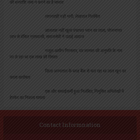
144 सहकारी समितियों पर दर्ज होगी प्राथमिकी, उर्वरक
की धनराशि जमा न करने का है मामला
लापरवाही पड़ी भारी, लेखपाल निलंबित
आजतक नहीं खुला पंचायत भवन का ताला, योजनागत
लाभ से वंचित ग्रामवासी, समाजसेवी ने उठाई आवाज
नजूल आमीन गिरफ्तार, घर मरम्मत की अनुमति के नाम
पर ले रहा था एक लाख की रिश्वत
ज़िला अस्पताल के ब्लड बैंक से चल रहा था लाल खून का
काला कारोबार
एक और सफाईकर्मी हुआ निलंबित, नियुक्ति अभिलेखों में
हेरफेर का निकला मामला
Contact Informnation