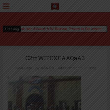
को लेकर डीपीआरओ से मिले जिलाध्यक्ष, निराकरण का मिला आश्वासन
Breaking
रेलवे बोर्ड अध्यक्ष क
C2mWIPOXEAAQaA3
8 years ago
by
राजेंद्र सिंह
Add Comment
0 Views