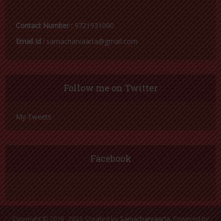
Contact Number :
9721931000
Email Id :
samacharvaarta@gmail.com
Follow me on Twitter
My Tweets
Facebook