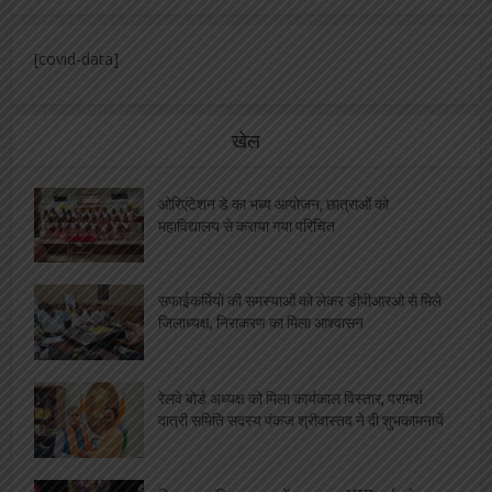
[covid-data]
खेल
ओरिएंटेशन डे का भब्य आयोजन, छात्राओं को
महाविद्यालय से कराया गया परिचित
सफाईकर्मियों की समस्याओं को लेकर डीपीआरओ से मिले
जिलाध्यक्ष, निराकरण का मिला आश्वासन
रेलवे बोर्ड अध्यक्ष को मिला कार्यकाल विस्तार, परामर्श
दात्री समिति सदस्य पंकज श्रीवास्तव ने दी शुभकामनायें