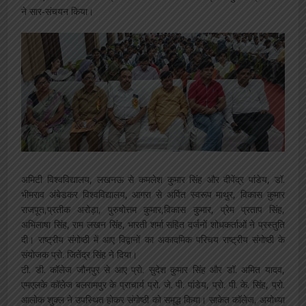
ने सार-संचयन किया।
अमिटी विश्वविद्यालय, लखनऊ से कमलेश कुमार सिंह और दीपेंद्र पांडेय, डॉ.
भीमराव अंबेडकर विश्वविद्यालय, आगरा से अर्पित स्वरूप माथुर, विकास कुमार
राजपूत,प्रतीक अरोड़ा, पुरुषोत्तम कुमार,विकास कुमार, प्रेम प्रताप सिंह,
अभिलाषा सिंह, राम लखन सिंह, भारती शर्मा सहित दर्जनों शोधकर्ताओं ने प्रस्तुति
दी। राष्ट्रीय संगोष्ठी में आए विद्वानों का अकादमिक परिचय राष्ट्रीय संगोष्ठी के
संयोजक प्रो. जितेंद्र सिंह ने दिया।
टी. डी. कॉलेज जौनपुर से आए प्रो. सुदेश कुमार सिंह और डॉ. अमित यादव,
एमएलके कॉलेज बलरामपुर के प्राचार्य प्रो. जे. पी. पांडेय, प्रो. पी. के. सिंह, प्रो.
आलोक शुक्ल ने उपस्थित होकर संगोष्ठी को समृद्ध किया। साकेत कॉलेज, अयोध्या