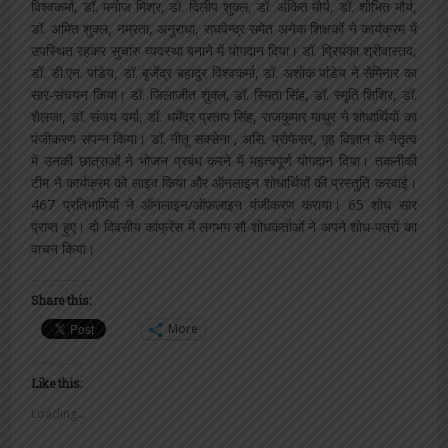
विश्वकर्मा, डॉ. मनोज मिश्र, डॉ. दिलीप शुक्ल, डॉ. अंकित मौर्य, डॉ. शोभित मौर्य,
डॉ. अमित शुक्ल, नम्रता, अनुराधा, राघवेन्द्र समेत अनेक शिक्षकों ने कार्यक्रम में
उपस्थित रहकर सुचारु व्यवस्था बनाने में योगदान दिया। डॉ. प्रियंका श्रीवास्तव,
डॉ. डी.एन. पांडेय, डॉ. बृजेंद्र बहादुर विश्वकर्मा, डॉ. अशोक पांडेय ने सेमिनार का
सार-संचयन किया। डॉ. जिलाजीत शुक्ल, डॉ. स्मिता सिंह, डॉ. स्मृति शिशिर, डॉ.
शैलजा, डॉ. संजय वर्मा, डॉ. धर्मेंद्र प्रताप सिंह, राजकुमार माथुर ने शोधार्थियों का
पंजीकरण संपन्न किया। डॉ. नीतू सक्सेना , असि. प्रोफेसर, गृह विज्ञान के नेतृत्व
में उनकी छात्राओं ने भोजन प्रबंध करने में महत्वपूर्ण योगदान दिया। तकनीकी
टीम ने कार्यक्रम को लाइव किया और ऑनलाइन शोधार्थियों की प्रस्तुति करवाई।
467 प्रतिभागियों ने ऑनलाइन/ऑफ़लाइन पंजीकरण कराया। 65 शोध सार
प्राप्त हुए। दो दिवसीय कांफ्रेंस में लगभग सौ शोधकर्ताओं ने अपने शोध-पत्रों का
वाचन किया।
Share this:
More
Like this:
Loading...