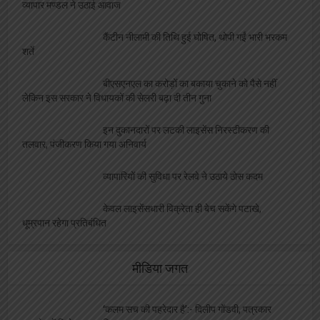
व्यापार मण्डल ने उठाई आवाज
कैंटीन नीलामी की तिथि हुई घोषित, थोपी गईं भारी भरकम
शर्ते
बीएसएनएल का करोड़ों का बकाया चुकाने को पैसे नहीं
लेकिन इस सरकार ने विधायकों की सेलरी बढ़ा दी तीन गुना
इन दुकानदारों पर लटकी लाइसेंस निरस्टीकरण की
तलवार, पंजीकरण किया गया अनिवार्य
व्यापारियों की सुविधा पर रेलवे ने उठाये ठोस कदम
केवल लाइसेंसधारी विक्रेता ही बेच सकेंगे पटाखे,
धूम्रपान रहेगा प्रतिबंधित
मीडिया जगत
‘कलम सच की पहरेदार है’:- दिलीप गोंडवी, पत्रकार