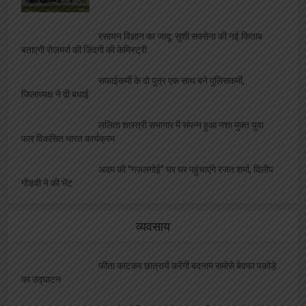
रसायन विज्ञान का जादू: सुशी सक्सेना की नई किताब
बताएगी रोज़मर्रा की ज़िंदगी की केमिस्ट्री
सफाईकर्मी के दो पुत्र एक साथ बने पुलिसकर्मी,
जिलाध्यक्ष ने दी बधाई
ललिता शास्त्री सभागार में संपन्न हुआ नशा मुक्त युवा
फार विकसित भारत कार्यक्रम
अदम की “गज़लगोई” घर घर पहुंचाएंगे रजत शर्मा, दिलीप
गोंडवी ने की भेंट
व्यवसाय
फीता काटकर छात्रायें करेंगी बदनाम समोसे बेवफा पकोड़े
का उद्घाटन