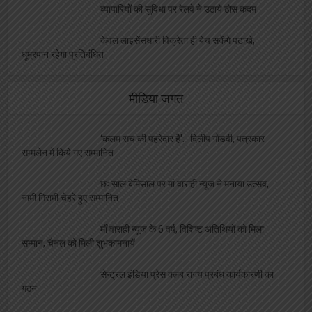
व्यापारियों की सुविधा पर रेलवे ने उठाये ठोस कदम
केवल लाइसेंसधारी विक्रेता ही बेच सकेंगे पटाखे,
धूम्रपान रहेगा प्रतिबंधित
मीडिया जगत
‘कलम सच की पहरेदार है’:- दिलीप गोंडवी, पत्रकार
सम्मलेन में किये गए सम्मानित
छः साल बेमिसाल पर मां वाराही न्यूज ने मनाया उत्सव,
नामी गिरामी चेहरे हुए सम्मानित
माँ वाराही न्यूज़ के 6 वर्ष, विशिष्ट अतिथियों को मिला
सम्मान, चैनल को मिली शुभकामनायें
सेन्ट्रल इंडिया प्रेस क्लब राज्य प्रबंध कार्यकारणी का
गठन