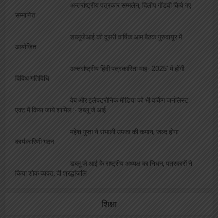
अन्तर्राष्ट्रीय पत्रकार सम्मलेन, दिलीप गोंडवी किये गए
सम्मानित
डब्लूजेआई की दूसरी वार्षिक आम बैठक गुरुवायूर में
आयोजित
अन्तर्राष्ट्रीय हिंदी पत्रकारिता माह- 2025′ में होंगी
विविध गतिविधि
वेब और इलेक्ट्रोनिक मीडिया को भी वर्किंग जर्नलिस्ट
एक्ट में किया जाये शामिल :- डब्लू जे आई
महेश गुप्ता ने संभाली उपजा की कमान, जल्द होगा
कार्यकारिणी गठन
डब्लू जे आई के राष्ट्रीय अध्यक्ष का निधन, पत्रकारों ने
किया शोक व्यक्त, दी श्रद्धांजलि
शिक्षा