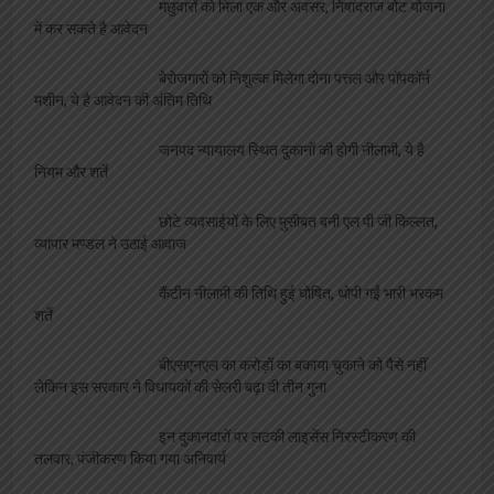
मछुवारों को मिला एक और अवसर, निषादराज बोट योजना
में कर सकते है आवेदन
बेरोजगारों को निशुल्क मिलेगा दोना पत्तल और पॉपकॉर्न
मशीन, ये है आवेदन की अंतिम तिथि
जनपद न्यायालय स्थित दुकानों की होगी नीलामी, ये है
नियम और शर्ते
छोटे व्यवसाईयों के लिए मुसीबत बनी एल पी जी किल्लत,
व्यापार मण्डल ने उठाई आवाज
कैंटीन नीलामी की तिथि हुई घोषित, थोपी गईं भारी भरकम
शर्ते
बीएसएनएल का करोड़ों का बकाया चुकाने को पैसे नहीं
लेकिन इस सरकार ने विधायकों की सेलरी बढ़ा दी तीन गुना
इन दुकानदारों पर लटकी लाइसेंस निरस्टीकरण की
तलवार, पंजीकरण किया गया अनिवार्य