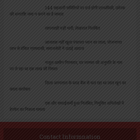
144 सहकारी समितियों पर दर्ज होगी प्राथमिकी, उर्वरक
की धनराशि जमा न करने का है मामला
लापरवाही पड़ी भारी, लेखपाल निलंबित
आजतक नहीं खुला पंचायत भवन का ताला, योजनागत
लाभ से वंचित ग्रामवासी, समाजसेवी ने उठाई आवाज
नजूल आमीन गिरफ्तार, घर मरम्मत की अनुमति के नाम
पर ले रहा था एक लाख की रिश्वत
ज़िला अस्पताल के ब्लड बैंक से चल रहा था लाल खून का
काला कारोबार
एक और सफाईकर्मी हुआ निलंबित, नियुक्ति अभिलेखों में
हेरफेर का निकला मामला
Contact Informnation