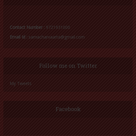
Contact Number :
9721931000
Email Id :
samacharvaarta@gmail.com
Follow me on Twitter
My Tweets
Facebook