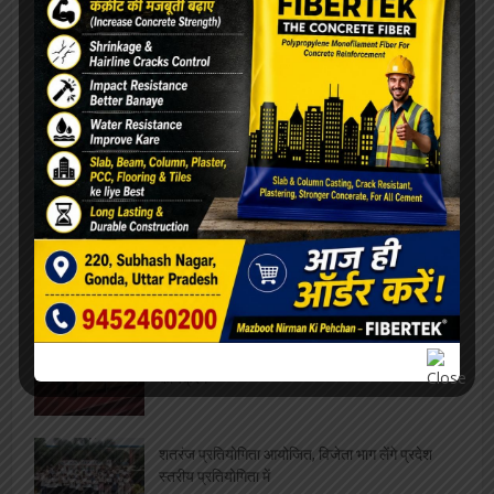
सफाईकर्मियों की समस्याओं को लेकर डीपीआरओ से मिले
जिलाध्यक्ष, निराकरण का मिला आश्वासन
रेलवे बोर्ड अध्यक्ष को मिला कार्यकाल विस्तार, परामर्श
दात्री समिति सदस्य पंकज श्रीवास्तव ने दी शुभकामनायें
विश्वनाथ मंदिर पर दलालों का कब्ज़ा, VIP दर्शन के नाम
पर महिला से वसूले 4000, वीडियो वायरल
एलबीएस के सभी संकायों में हुआ ” दीक्षारम्भ” का भव्य
कार्यक्रम
शतरंज प्रतियोगिता आयोजित, विजेता भाग लेंगे प्रदेश
स्तरीय प्रतियोगिता में