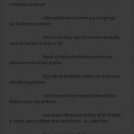
ने कर दिखाया ये कारनामा
ललिता शास्त्री सभागार में संपन्न हुआ नशा मुक्त युवा
फार विकसित भारत कार्यक्रम
विश्व स्तनपान दिवस: पहले घंटे में स्तनपान की उपलब्धि,
अब 6 माह तक केवल मां के दूध पर जोर
शिक्षकों को मिले कैशलेश चिकित्सा योजना के कार्ड,
ललिता सभागार में कार्यक्रम आयोजित
विपुल सिंह बने होम्योपैथिक फार्मसिस्ट संघ के जिलाध्यक्ष,
सर्वसम्मति से हुआ निर्वाचन
एल बी एस सभागार में होगा मुख्यमंत्री शिक्षक कैशलेस
चिकित्सा योजना कार्ड का वितरण
अचानक हृदय गति रुकने पर हर मिनट की देरी हो सकती
है जानलेवा, समय पर सीपीआर से बच सकती है जान:- डा० अमित सिंघल