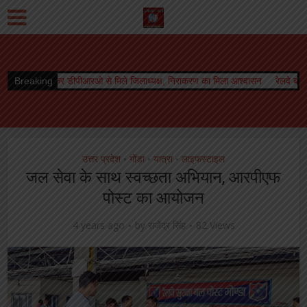
ओ से मिले जिलाध्यक्ष, निराकरण का मिला आश्वासन
Breaking
रेलवे बोर्ड अध्यक्ष को मिला कार्यकाल 
उत्तर प्रदेश
गोंडा
यात्रा
लाइफस्टाइल
•
•
•
जल सेवा के साथ स्वच्छता अभियान, आरपीएफ
पोस्ट का आयोजन
4 years ago
by
राजेंद्र सिंह
82 Views