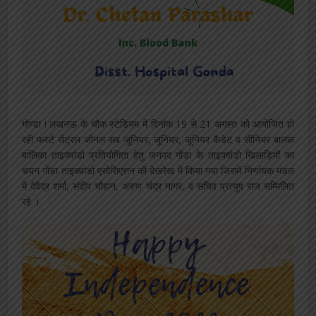
गोण्डा ! लखनऊ के चौक स्टेडियम में दिनांक 19 से 21 अगस्त को आयोजित हो
रही फर्स्ट सेंट्रल जोनल सब जूनियर, जूनियर, जूनियर कैडेट व सीनियर बालक
बालिका ताइक्वांडो प्रतियोगिता हेतु जनपद गोंडा के ताइक्वांडो खिलाड़ियों का
चयन गोंडा ताइक्वांडो एसोसिएशन की देखरेख में किया गया जिसमें निर्णायक मंडल
में देवेंद्र शर्मा, संदीप चौहान, अरुण चंद्र नागर, व सचिव प्रत्यूष राज सम्मिलित
रहे ।