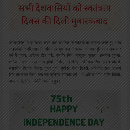
प्रतियोगिता में प्रतिभाग करने वाले चयनित खिलाड़ियों की घोषणा करते हुए गोंडा
ताइक्वांडो एसोसिएशन के सचिव प्रत्यूष राज ने बताया कि सब जूनियर बालक भार
वर्ग में पुष्कर, आदित्य दीप पांडे, रणवीर सिंह, मृत्युंजय शुक्ला, अनमोल शुक्ला,
श्लोक मिश्रा, आयुष्मान चतुर्वेदी, निर्भय, नवलसिंह, अभिराज सिंह, हर्षित चौधरी,
यशवर्धन, शिवांश मिश्रा, कुंवर कुंज, पुष्पेंद्र, वैभव द्विवेदी, अभिजीत राज, उत्कर्ष
सिंह का चयन किया गया सब जूनियर बालिका वर्ग – में अंशिका मौर्य, सृष्टि द्विवेदी,
वान्या पांडे, निष्ठा द्विवेदी चयनित हुई।