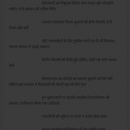
बेरोजगारों को निशुल्क मिलेगा दोना पत्तल और पॉपकॉर्न
मशीन, ये है आवेदन की अंतिम तिथि
जनपद न्यायालय स्थित दुकानों की होगी नीलामी, ये है
नियम और शर्ते
छोटे व्यवसाईयों के लिए मुसीबत बनी एल पी जी किल्लत,
व्यापार मण्डल ने उठाई आवाज
कैंटीन नीलामी की तिथि हुई घोषित, थोपी गईं भारी भरकम
शर्ते
बीएसएनएल का करोड़ों का बकाया चुकाने को पैसे नहीं
लेकिन इस सरकार ने विधायकों की सेलरी बढ़ा दी तीन गुना
इन दुकानदारों पर लटकी लाइसेंस निरस्टीकरण की
तलवार, पंजीकरण किया गया अनिवार्य
व्यापारियों की सुविधा पर रेलवे ने उठाये ठोस कदम