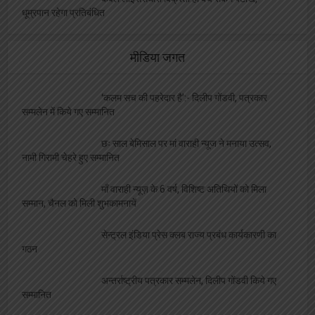
केवल लाइसेंसधारी विक्रेता ही बेच सकेंगे पटाखे,
धूम्रपान रहेगा प्रतिबंधित
मीडिया जगत
‘कलम सच की पहरेदार है’:- दिलीप गोंडवी, पत्रकार
सम्मलेन में किये गए सम्मानित
छः साल बेमिसाल पर मां वाराही न्यूज ने मनाया उत्सव,
नामी गिरामी चेहरे हुए सम्मानित
माँ वाराही न्यूज़ के 6 वर्ष, विशिष्ट अतिथियों को मिला
सम्मान, चैनल को मिली शुभकामनायें
सेन्ट्रल इंडिया प्रेस क्लब राज्य प्रबंध कार्यकारणी का
गठन
अन्तर्राष्ट्रीय पत्रकार सम्मलेन, दिलीप गोंडवी किये गए
सम्मानित