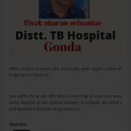
सीनियर बालक वर्ग में मृत्युंजय सोनी, वागर्थ वत्सल, श्रवण चतुर्वेदी व बालिका वर्ग
में महिमा का चयन किया गया l
उक्त चयनित टीम का कोच संदीप चौहान व मैनेजर पियूष को बनाया गया l समस्त
चयनित खिलाड़ियों को गोंडा ताइक्वांडो एसोसिएशन के पदाधिकारी, खेल प्रेमियों व
साथी खिलाड़ियों ने विजयी होने की शुभकामनाएं दी l
Share this: