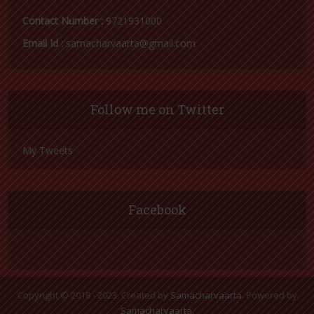
Contact Number :
9721931000
Email Id :
samacharvaarta@gmail.com
Follow me on Twitter
My Tweets
Facebook
Copyright © 2018 - 2023. Created by
Samacharvaarta
. Powered by