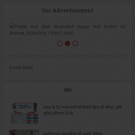
Our Advertisement
[covid-data]
खेल
मंडल के 52 लाख बच्चों को मिलेगी सेहत की सौगात, कृमि
मुक्ति अभियान 10 से