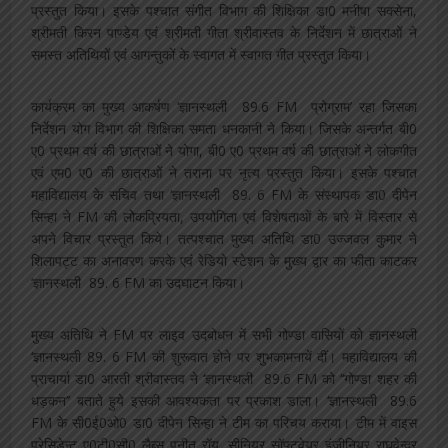
प्रस्तुत किया। इसके पश्चात संगीत विभाग की शिक्षिका डा0 मनीषा सक्सेना,
श्रीमती किरन पाण्डेय एवं श्रीमती गीता श्रीवास्तव के निर्देशन में छात्राओं ने
समस्त अतिथियों एवं आगन्तुकों के स्वागत में स्वागत गीत प्रस्तुत किया।
कार्यक्रम का मुख्य आकर्षण ‘ज्ञानस्थली 89.6 FM प्रोग्राम’ रहा जिसका
निर्देशन योग विभाग की शिक्षिका समता धनकानी ने किया। जिसके अन्तर्गत बी0
ए0 प्रथम वर्ष की छात्राओं ने योगा, बी0 ए0 प्रथम वर्ष की छात्राओं ने लोकगीत
एवं एम0 ए0 की छात्राओं ने तराना पर नृत्य प्रस्तुत किया। इसके पश्चात
महाविद्यालय के सचिव तथा ‘ज्ञानस्थली 89. 6 FM के संस्थापक डा0 दीपेन
सिन्हा ने FM की लोेकप्रियता, उपयोगिता एवं विशेषताओं के बारे में विस्तार से
अपने विचार प्रस्तुत किये। तत्पश्चात मुख्य अतिथि डा0 उज्जवल कुमार ने
शिलापट्ट का अनावरण करके एवं रेडियो स्टेशन के मुख्य द्वार का फीता काटकर
‘ज्ञानस्थली 89. 6 FM का उदघाटन किया।
मुख्य अतिथि ने FM पर लाइव उदबोधन में सभी गोण्डा वासियों को ज्ञानस्थली
‘ज्ञानस्थली 89. 6 FM की शुरूवात होने पर शुभकामनायें दीं। महाविद्यालय की
प्राचार्या डा0 आरती श्रीवास्तव ने ‘ज्ञानस्थली 89.6 FM को ‘‘गोण्डा शहर की
धड़कन’’ बताते हुये इसकी आवश्यकता पर प्रकाश डाला। ‘ज्ञानस्थली 89.6
FM के सी0ई0ओ0 डा0 दीपेन सिन्हा ने टीम का परिचय कराया। टीम में वाइस
प्रेसिडेन्ट ए0टी0सी0 लैब्स पुनीत रॉय, सीनियर सॉफ्टवेयर इंजीनियर राघवेन्द्र