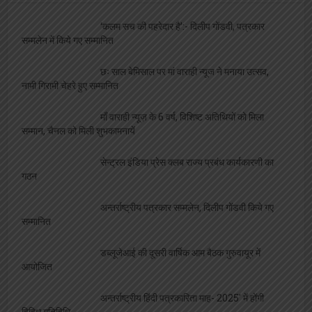
‘कलम सच की पहरेदार है’:- दिलीप गोंडवी, पत्रकार
सम्मलेन में किये गए सम्मानित
छः साल बेमिसाल पर मां वाराही न्यूज ने मनाया उत्सव,
नामी गिरामी चेहरे हुए सम्मानित
माँ वाराही न्यूज़ के 6 वर्ष, विशिष्ट अतिथियों को मिला
सम्मान, चैनल को मिली शुभकामनायें
सेन्ट्रल इंडिया प्रेस क्लब राज्य प्रबंध कार्यकारणी का
गठन
अन्तर्राष्ट्रीय पत्रकार सम्मलेन, दिलीप गोंडवी किये गए
सम्मानित
डब्लूजेआई की दूसरी वार्षिक आम बैठक गुरुवायूर में
आयोजित
अन्तर्राष्ट्रीय हिंदी पत्रकारिता माह- 2025′ में होंगी
विविध गतिविधि