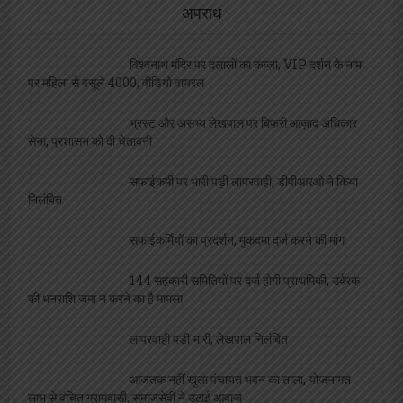
अपराध
विश्वनाथ मंदिर पर दलालों का कब्ज़ा, VIP दर्शन के नाम
पर महिला से वसूले 4000, वीडियो वायरल
भ्रस्ट और असभ्य लेखपाल पर बिफरी आज़ाद अधिकार
सेना, प्रशासन को दी चेतावनी
सफाईकर्मी पर भारी पड़ी लापरवाही, डीपीआरओ ने किया
निलंबित
सफाईकर्मियों का प्रदर्शन, मुकदमा दर्ज करने की मांग
144 सहकारी समितियों पर दर्ज होगी प्राथमिकी, उर्वरक
की धनराशि जमा न करने का है मामला
लापरवाही पड़ी भारी, लेखपाल निलंबित
आजतक नहीं खुला पंचायत भवन का ताला, योजनागत
लाभ से वंचित ग्रामवासी, समाजसेवी ने उठाई आवाज