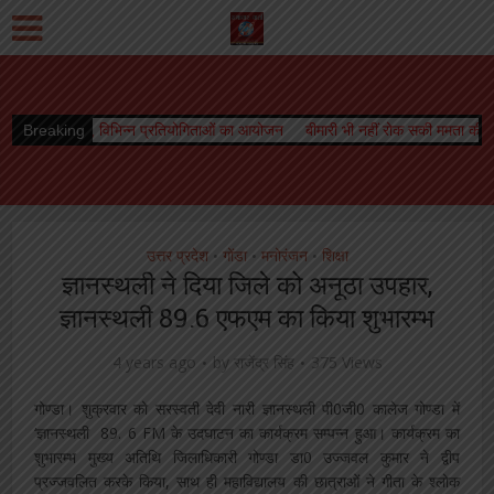
िन्न प्रतियोगिताओं का आयोजन
Breaking
बीमारी भी नहीं रोक सकी ममता की धारा, जारी रहा स्तनपान
उत्तर प्रदेश
गोंडा
मनोरंजन
शिक्षा
•
•
•
ज्ञानस्थली ने दिया जिले को अनूठा उपहार,
ज्ञानस्थली 89.6 एफएम का किया शुभारम्भ
4 years ago
by
राजेंद्र सिंह
375 Views
गोण्डा। शुक्रवार को सरस्वती देवी नारी ज्ञानस्थली पी0जी0 कालेज गोण्डा में
‘ज्ञानस्थली 89. 6 FM के उदघाटन का कार्यक्रम सम्पन्न हुआ। कार्यक्रम का
शुभारम्भ मुख्य अतिथि जिलाधिकारी गोण्डा डा0 उज्जवल कुमार ने द्वीप
प्रज्जवलित करके किया, साथ ही महाविद्यालय की छात्राओं ने गीता के श्लोक