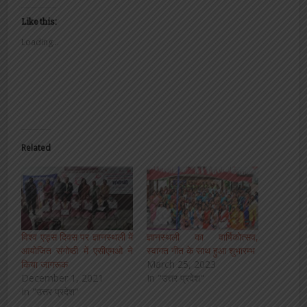
Like this:
Loading...
Related
विश्व एड्स दिवस पर ज्ञानस्थली में
ज्ञानस्थली का वार्षिकोत्सव,
आयोजित संगोष्ठी में एसीएमओ ने
स्वागत गीत के साथ हुआ शुभारम्भ
किया जागरूक
March 25, 2023
December 1, 2021
In "उत्तर प्रदेश"
In "उत्तर प्रदेश"