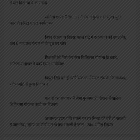
ने कर दिखाया ये कारनामा
ललिता शास्त्री सभागार में संपन्न हुआ नशा मुक्त युवा
फार विकसित भारत कार्यक्रम
विश्व स्तनपान दिवस: पहले घंटे में स्तनपान की उपलब्धि,
अब 6 माह तक केवल मां के दूध पर जोर
शिक्षकों को मिले कैशलेश चिकित्सा योजना के कार्ड,
ललिता सभागार में कार्यक्रम आयोजित
विपुल सिंह बने होम्योपैथिक फार्मसिस्ट संघ के जिलाध्यक्ष,
सर्वसम्मति से हुआ निर्वाचन
एल बी एस सभागार में होगा मुख्यमंत्री शिक्षक कैशलेस
चिकित्सा योजना कार्ड का वितरण
अचानक हृदय गति रुकने पर हर मिनट की देरी हो सकती
है जानलेवा, समय पर सीपीआर से बच सकती है जान:- डा० अमित सिंघल