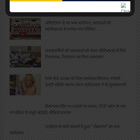
स्तनपान
ओरिएंटेशन डे का भब्य आयोजन, छात्राओं को
महाविद्यालय से कराया गया परिचित
सफाईकर्मियों की समस्याओं को लेकर डीपीआरओ से मिले
जिलाध्यक्ष, निराकरण का मिला आश्वासन
रेलवे बोर्ड अध्यक्ष को मिला कार्यकाल विस्तार, परामर्श
दात्री समिति सदस्य पंकज श्रीवास्तव ने दी शुभकामनायें
विश्वनाथ मंदिर पर दलालों का कब्ज़ा, VIP दर्शन के नाम
पर महिला से वसूले 4000, वीडियो वायरल
एलबीएस के सभी संकायों में हुआ ” दीक्षारम्भ” का भव्य
कार्यक्रम