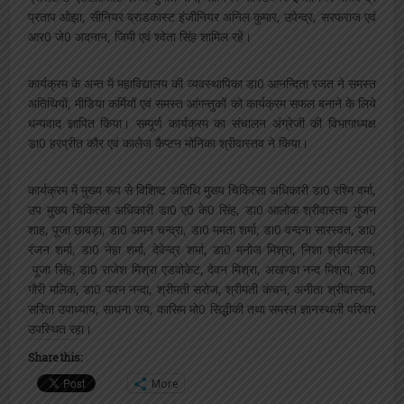
प्रताप ओझा, सीनियर ब्राडकास्ट इंजीनियर अनिल कुमार, उपेन्द्र, सरफराज एवं
आर0 जे0 अदनान, जिमी एवं श्वेता सिंह शामिल रहें।
कार्यक्रम के अन्त में महाविद्यालय की व्यवस्थापिका डा0 आनन्दिता रजत ने समस्त
अतिथियों, मीडिया कर्मियों एवं समस्त आंगन्तुकों को कार्यक्रम सफल बनाने के लिये
धन्यवाद ज्ञापित किया। सम्पूर्ण कार्यक्रम का संचालन अंग्रेजी की विभागाध्यक्ष
डा0 हरप्रीत कौर एवं कालेज कैप्टन मोनिका श्रीवास्तव ने किया।
कार्यक्रम में मुख्य रूप से विशिष्ट अतिथि मुख्य चिकित्सा अधिकारी डा0 रश्मि वर्मा,
उप मुख्य चिकित्सा अधिकारी डा0 ए0 के0 सिंह, डा0 आलोक श्रीवास्तव गुंजन
शाह, पूजा छाबड़ा, डा0 अमन चन्द्रा, डा0 ममता शर्मा, डा0 वन्दना सारस्वत, डा0
रंजन शर्मा, डा0 नेहा शर्मा, देवेन्द्र शर्मा, डा0 मनोज मिश्रा, निशा श्रीवास्तव,
पूजा सिंह, डा0 राजेश मिश्रा एडवोकेट, देवन मिश्रा, अखण्डा नन्द मिश्रा, डा0
गौरी मलिक, डा0 पवन नन्दा, श्रीमती सरोज, श्रीमती कंचन, अनीता श्रीवास्तव,
सरिता उपाध्याय, साधना राय, कासिम मो0 सिद्धीकी तथा समस्त ज्ञानस्थली परिवार
उपस्थित रहा।
Share this:
More