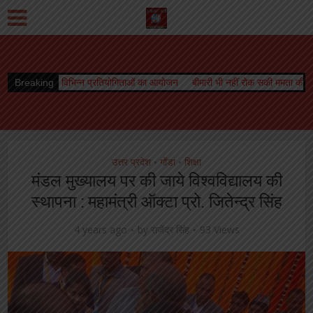
प्रतियोगिताओं का आयोजन
Breaking
बीमारी भी नहीं रोक सकी ममता की धारा, जारी रहा स्तनपान
ओर
उत्तर प्रदेश
गोंडा
शिक्षा
•
•
मंडल मुख्यालय पर की जाये विश्वविद्यालय की
स्थापना : महामंत्री ऑक्टा प्रो. जितेन्द्र सिंह
4 years ago
by
राजेंद्र सिंह
93 Views