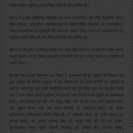
चिकित्सकीय सुविधा प्रदान किए जाने की माँग शामिल है।
ज्ञापन में इसके अतिरिक्त शिक्षकों को राज्य कर्मचारियों की भाँति सामूहिक जीवन
बीमा योजना, अनुदानित महाविद्यालयों में स्ववित्तपोषित शिक्षकों का स्थायीकरण,
एकल स्थानांतरण में एनओसी की व्यवस्था समाप्त किया जाना एवं स्थानांतरण हेतु
न्यूनतम समय सीमा को कम किए जाने की माँग शामिल है।
ज्ञापन में संघ द्वारा प्रोफेसर पदनाम एवं ग्रेड दिए जाने पर सरकार के प्रति आभार
व्यक्त किया गया है, किन्तु साथ ही अन्य मांगों को पूरा न किए जाने पर असंतोष भी
व्यक्त किया।
शिक्षक संघ अध्यक्ष शैलेन्द्र नाथ मिश्र ने जानकारी देते हुए बताया की शिक्षक संघ
द्वारा प्रदेश के शिक्षक समुदाय में इन समस्याओं को लेकर बेचैनी एवं उद्वेलन से
अवगत कराते हुए इन सभी न्यायोचित मांगों को पूरा किए जाने का अनुरोध किया
गया। उच्च शिक्षा मंत्री ने ज्ञापन के उपरांत सकारात्मक कदम उठाने का आश्वासन
दिया। इस अवसर पर प्रो. राम समुझ सिंह, प्रो. जे. बी. पाल, प्रो. मंशाराम वर्मा,
प्रो. मुकुल सिन्हा, प्रो. जय शंकर तिवारी, डॉ. पुष्यमित्र मिश्र, डॉ. संतोष
श्रीवास्तव, मनीष शर्मा, शिशिर त्रिपाठी, डॉ. रविकांत ओझा, डॉ. पुनीत कुमार, डॉ.
मनोज मिश्रा, डॉ. अरुण प्रताप सिंह, डॉ. दलीप सिंह, डॉ. डी. एन. पांडेय,
डॉ.राघवेन्द्र मिश्र, सुधीर तिवारी, जितेंद्र, डॉ. अंकित मौर्य, अवनीश मिश्र,