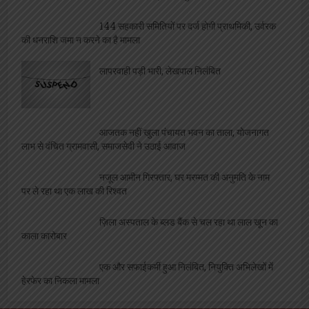
144 सहकारी समितियों पर दर्ज होगी प्राथमिकी, उर्वरक
की धनराशि जमा न करने का है मामला
लापरवाही पड़ी भारी, लेखपाल निलंबित
आजतक नहीं खुला पंचायत भवन का ताला, योजनागत
लाभ से वंचित ग्रामवासी, समाजसेवी ने उठाई आवाज
नजूल आमीन गिरफ्तार, घर मरम्मत की अनुमति के नाम
पर ले रहा था एक लाख की रिश्वत
ज़िला अस्पताल के ब्लड बैंक से चल रहा था लाल खून का
काला कारोबार
एक और सफाईकर्मी हुआ निलंबित, नियुक्ति अभिलेखों में
हेरफेर का निकला मामला