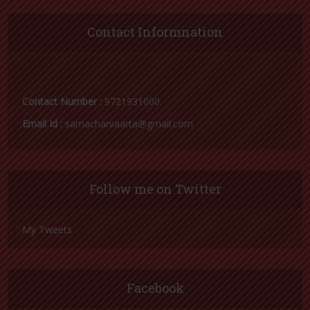
Contact Informnation
Contact Number :
9721931000
Email Id :
samacharvaarta@gmail.com
Follow me on Twitter
My Tweets
Facebook