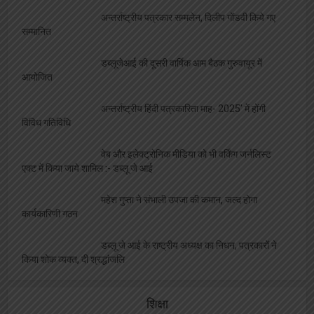
अन्तर्राष्ट्रीय पत्रकार सम्मलेन, दिलीप गोंडवी किये गए
सम्मानित
डब्लूजेआई की दूसरी वार्षिक आम बैठक गुरुवायूर में
आयोजित
अन्तर्राष्ट्रीय हिंदी पत्रकारिता माह- 2025′ में होंगी
विविध गतिविधि
वेब और इलेक्ट्रोनिक मीडिया को भी वर्किंग जर्नलिस्ट
एक्ट में किया जाये शामिल :- डब्लू जे आई
महेश गुप्ता ने संभाली उपजा की कमान, जल्द होगा
कार्यकारिणी गठन
डब्लू जे आई के राष्ट्रीय अध्यक्ष का निधन, पत्रकारों ने
किया शोक व्यक्त, दी श्रद्धांजलि
शिक्षा