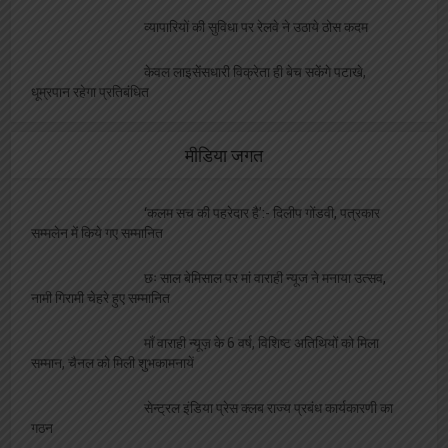
व्यापारियों की सुविधा पर रेलवे ने उठाये ठोस कदम
केवल लाइसेंसधारी विक्रेता ही बेच सकेंगे पटाखे,
धूम्रपान रहेगा प्रतिबंधित
मीडिया जगत
‘कलम सच की पहरेदार है’:- दिलीप गोंडवी, पत्रकार
सम्मलेन में किये गए सम्मानित
छः साल बेमिसाल पर मां वाराही न्यूज ने मनाया उत्सव,
नामी गिरामी चेहरे हुए सम्मानित
माँ वाराही न्यूज़ के 6 वर्ष, विशिष्ट अतिथियों को मिला
सम्मान, चैनल को मिली शुभकामनायें
सेन्ट्रल इंडिया प्रेस क्लब राज्य प्रबंध कार्यकारणी का
गठन