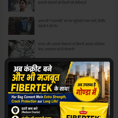
बताएगी रोज़मर्रा की ज़िंदगी की केमिस्ट्री
अदम की “गज़लगोई” घर घर पहुंचाएंगे रजत शर्मा, दिलीप
गोंडवी ने की भेंट
भ्रस्ट और असभ्य लेखपाल पर बिफरी आज़ाद अधिकार
सेना, प्रशासन को दी चेतावनी
कारगिल विजय दिवस, कांग्रेस ने किया विजय सिंह
“कारगिल” का सम्मान
विपुल सिंह बने होम्योपैथिक फार्मसिस्ट संघ के जिलाध्यक्ष,
सर्वसम्मति से हुआ निर्वाचन
शिक्षा मंत्री के इस्तीफे और गृहमंत्री की माफ़ी की मांग के