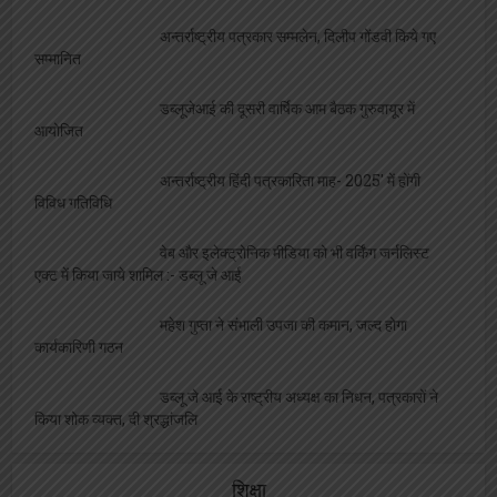
अन्तर्राष्ट्रीय पत्रकार सम्मलेन, दिलीप गोंडवी किये गए
सम्मानित
डब्लूजेआई की दूसरी वार्षिक आम बैठक गुरुवायूर में
आयोजित
अन्तर्राष्ट्रीय हिंदी पत्रकारिता माह- 2025′ में होंगी
विविध गतिविधि
वेब और इलेक्ट्रोनिक मीडिया को भी वर्किंग जर्नलिस्ट
एक्ट में किया जाये शामिल :- डब्लू जे आई
महेश गुप्ता ने संभाली उपजा की कमान, जल्द होगा
कार्यकारिणी गठन
डब्लू जे आई के राष्ट्रीय अध्यक्ष का निधन, पत्रकारों ने
किया शोक व्यक्त, दी श्रद्धांजलि
शिक्षा