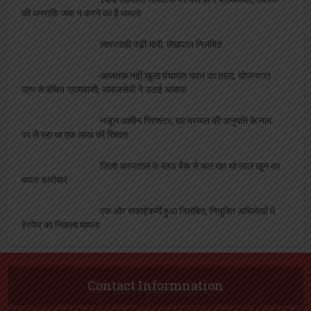
की धनराशि जमा न करने का है मामला
लापरवाही पड़ी भारी, लेखपाल निलंबित
आजतक नहीं खुला पंचायत भवन का ताला, योजनागत
लाभ से वंचित ग्रामवासी, समाजसेवी ने उठाई आवाज
नजूल आमीन गिरफ्तार, घर मरम्मत की अनुमति के नाम
पर ले रहा था एक लाख की रिश्वत
ज़िला अस्पताल के ब्लड बैंक से चल रहा था लाल खून का
काला कारोबार
एक और सफाईकर्मी हुआ निलंबित, नियुक्ति अभिलेखों में
हेरफेर का निकला मामला
Contact Informnation