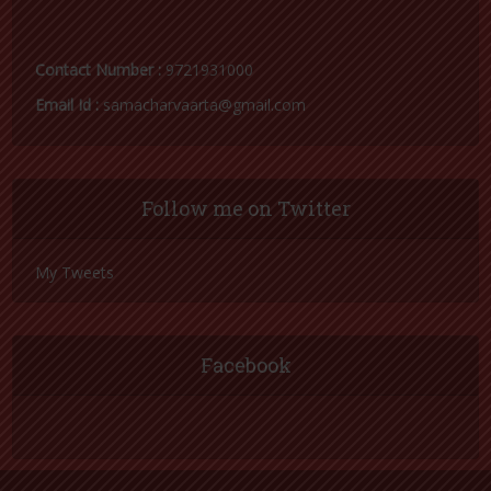
Contact Number :
9721931000
Email Id :
samacharvaarta@gmail.com
Follow me on Twitter
My Tweets
Facebook