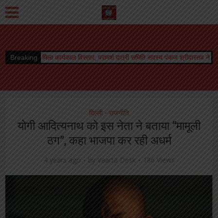
ला कार्यकाल विस्तार, परामर्श दात्री समिति सदस्य पंकज श्रीवास्तव ने दी शुभकामनायें
Breaking
विश्वन
दिल्ली
राजनीति
•
योगी आदित्यनाथ को इस नेता ने बताया “मामूली
ठग”, कहा भाजपा कर रही अधर्म
4 years ago
by
Vaarta Desk
186 Views