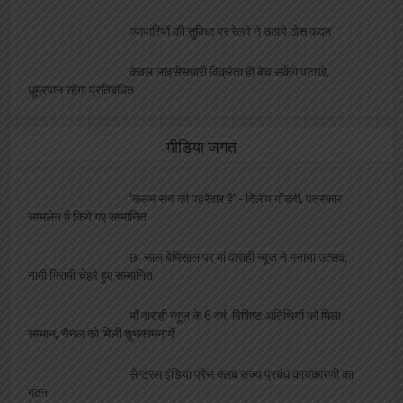
व्यापारियों की सुविधा पर रेलवे ने उठाये ठोस कदम
केवल लाइसेंसधारी विक्रेता ही बेच सकेंगे पटाखे,
धूम्रपान रहेगा प्रतिबंधित
मीडिया जगत
‘कलम सच की पहरेदार है’:- दिलीप गोंडवी, पत्रकार
सम्मलेन में किये गए सम्मानित
छः साल बेमिसाल पर मां वाराही न्यूज ने मनाया उत्सव,
नामी गिरामी चेहरे हुए सम्मानित
माँ वाराही न्यूज़ के 6 वर्ष, विशिष्ट अतिथियों को मिला
सम्मान, चैनल को मिली शुभकामनायें
सेन्ट्रल इंडिया प्रेस क्लब राज्य प्रबंध कार्यकारणी का
गठन