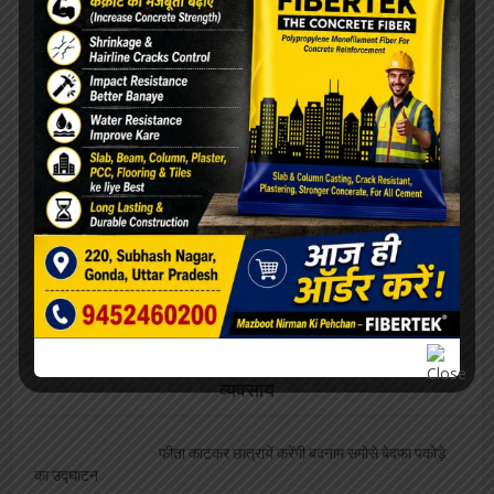
साथ कांग्रेस ने किया जोरदार प्रदर्शन, मृतक छात्रों के
लिए हुई मुआवजे की मांग
धर्मेंद्र प्रधान का इस्तीफ़ा लेकर कॉकरोच की बात सुने
सरकार :- प्रमोद मिश्र
सेशेल्स, मात्र 1लाख 35 हज़ार की जनसंख्या वाले देश
का मोदी दौरा, आखिर क्यों?
चढ़ावा लूट और लखनऊ अग्निकांड आरोपियों पर दर्ज हो
प्राथमिकी :- प्रमोद मिश्र
पेड़ से लटका मिला बजरंग दल पदाधिकारी का शव, हत्या
या आत्महत्या में उलझी पुलिस
व्यवसाय
फीता काटकर छात्रायें करेंगी बदनाम समोसे बेवफा पकोड़े
का उद्घाटन