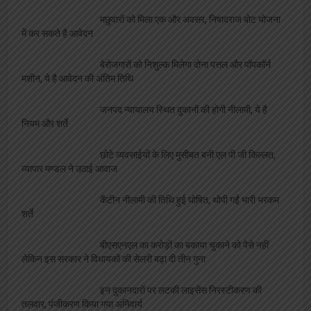
मछुवारों को मिला एक और अवसर, निषादराज बोट योजना
में कर सकते है आवेदन
बेरोजगारों को निशुल्क मिलेगा दोना पत्तल और पॉपकॉर्न
मशीन, ये है आवेदन की अंतिम तिथि
जनपद न्यायालय स्थित दुकानों की होगी नीलामी, ये है
नियम और शर्ते
छोटे व्यवसाईयों के लिए मुसीबत बनी एल पी जी किल्लत,
व्यापार मण्डल ने उठाई आवाज
कैंटीन नीलामी की तिथि हुई घोषित, थोपी गईं भारी भरकम
शर्ते
बीएसएनएल का करोड़ों का बकाया चुकाने को पैसे नहीं
लेकिन इस सरकार ने विधायकों की सेलरी बढ़ा दी तीन गुना
इन दुकानदारों पर लटकी लाइसेंस निरस्टीकरण की
तलवार, पंजीकरण किया गया अनिवार्य