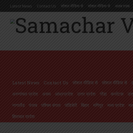
Latest News
Contact Us
सोशल मीडिया से
सोशल मीडिया से
अज़ब ग़ज़ब
आंध्रप्रदेश
उत्तर प्रदेश
गोंडा
कर्नाटक
उत्तराखण्ड
ओड़िसा
केरल
गुजरात
मणिपुर
मध्य प्रदेश
महाराष्ट्र
मिज़ोरम
मेघालय
राजस्थान
लक्षदीप
राष्ट्रीय
ल
ल के 52 लाख बच्चों को मिलेगी सेहत की सौगात, कृमि मुक्ति अभियान 10 से
मह
Latest News
Contact Us
सोशल मीडिया से
सोशल मीडिया से
अरुणांचल प्रदेश
असम
आंध्रप्रदेश
उत्तर प्रदेश
गोंडा
कर्नाटक
उत्
नागालैंड
पंजाब
पश्चिम बंगाल
पांडिचेरी
बिहार
मणिपुर
मध्य प्रदेश
महा
हिमाचल प्रदेश