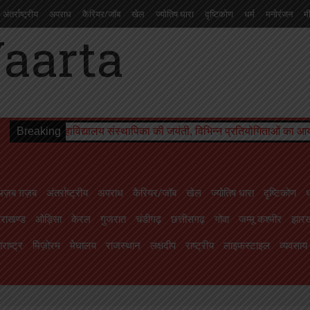
अंतर्राष्ट्रीय
अपराध
कैरियर/जॉब
खेल
ज्योतिष धारा
दृष्टिकोण
धर्म
मनोरंजन
म
चंडीगढ़
छत्तीसगढ़
गोवा
जम्मू कश्मीर
झारखण्ड
तमिलनाडु
तेलंगाना
त्रिपुरा
दमन
ाइफस्टाइल
व्यवसाय
शिक्षा
संस्कृति
सोशल मीडिया से
स्वास्थ्य
सिक्किम
हरियाणा
हिमा
ाविद्यालय संस्थापिका की जयंती, विभिन्न प्रतियोगिताओं का आयोजन
Breaking
बीमारी भी
अज़ब ग़ज़ब
अंतर्राष्ट्रीय
अपराध
कैरियर/जॉब
खेल
ज्योतिष धारा
दृष्टिकोण
ध
तराखण्ड
ओड़िसा
केरल
गुजरात
चंडीगढ़
छत्तीसगढ़
गोवा
जम्मू कश्मीर
झारख
राष्ट्र
मिज़ोरम
मेघालय
राजस्थान
लक्षदीप
राष्ट्रीय
लाइफस्टाइल
व्यवसाय