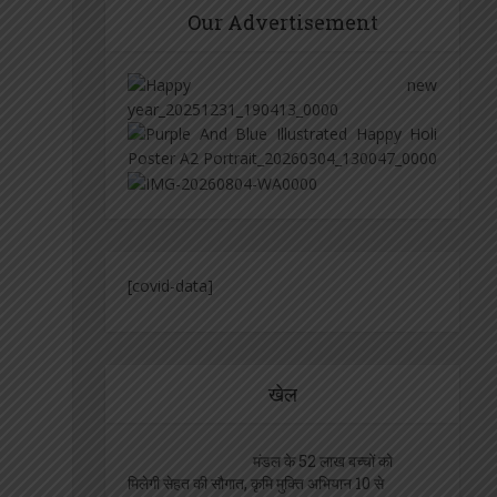
Our Advertisement
[covid-data]
खेल
मंडल के 52 लाख बच्चों को
मिलेगी सेहत की सौगात, कृमि मुक्ति अभियान 10 से