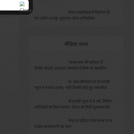
केवल लाइसेंसधारी विक्रेता ही
बेच सकेंगे पटाखे, धूम्रपान रहेगा प्रतिबंधित
मीडिया जगत
‘कलम सच की पहरेदार है’:-
दिलीप गोंडवी, पत्रकार सम्मलेन में किये गए सम्मानित
छः साल बेमिसाल पर मां वाराही
न्यूज ने मनाया उत्सव, नामी गिरामी चेहरे हुए सम्मानित
माँ वाराही न्यूज़ के 6 वर्ष, विशिष्ट
अतिथियों को मिला सम्मान, चैनल को मिली शुभकामनायें
सेन्ट्रल इंडिया प्रेस क्लब राज्य
प्रबंध कार्यकारणी का गठन