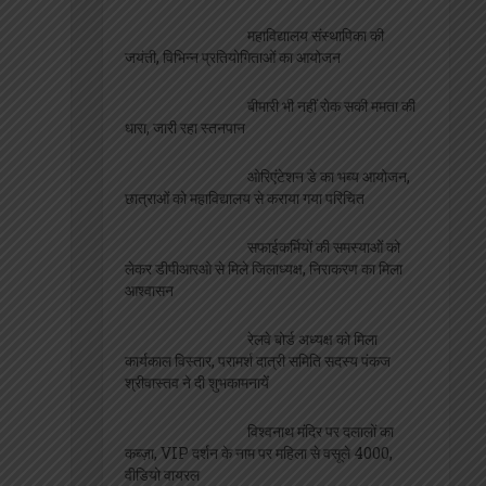
महाविद्यालय संस्थापिका की
जयंती, विभिन्न प्रतियोगिताओं का आयोजन
बीमारी भी नहीं रोक सकी ममता की
धारा, जारी रहा स्तनपान
ओरिएंटेशन डे का भब्य आयोजन,
छात्राओं को महाविद्यालय से कराया गया परिचित
सफाईकर्मियों की समस्याओं को
लेकर डीपीआरओ से मिले जिलाध्यक्ष, निराकरण का मिला
आश्वासन
रेलवे बोर्ड अध्यक्ष को मिला
कार्यकाल विस्तार, परामर्श दात्री समिति सदस्य पंकज
श्रीवास्तव ने दी शुभकामनायें
विश्वनाथ मंदिर पर दलालों का
कब्ज़ा, VIP दर्शन के नाम पर महिला से वसूले 4000,
वीडियो वायरल