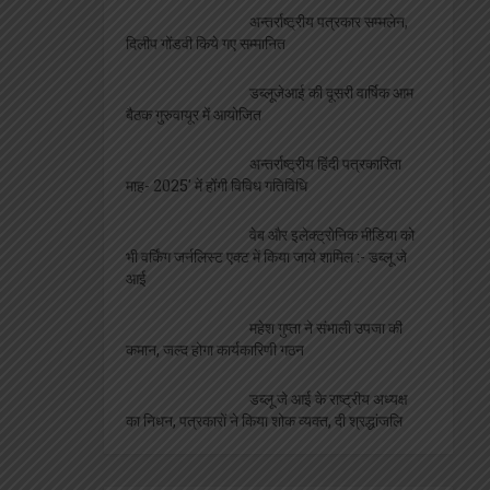
अन्तर्राष्ट्रीय पत्रकार सम्मलेन,
दिलीप गोंडवी किये गए सम्मानित
डब्लूजेआई की दूसरी वार्षिक आम
बैठक गुरुवायूर में आयोजित
अन्तर्राष्ट्रीय हिंदी पत्रकारिता
माह- 2025′ में होंगी विविध गतिविधि
वेब और इलेक्ट्रोनिक मीडिया को
भी वर्किंग जर्नलिस्ट एक्ट में किया जाये शामिल :- डब्लू जे
आई
महेश गुप्ता ने संभाली उपजा की
कमान, जल्द होगा कार्यकारिणी गठन
डब्लू जे आई के राष्ट्रीय अध्यक्ष
का निधन, पत्रकारों ने किया शोक व्यक्त, दी श्रद्धांजलि