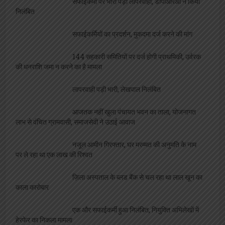
सफाईकर्मी पर भारी पड़ी लापरवाही, डीपीआरओ ने किया
निलंबित
सफाईकर्मियों का प्रदर्शन, मुकदमा दर्ज करने की मांग
144 सहकारी समितियों पर दर्ज होगी प्राथमिकी, उर्वरक
की धनराशि जमा न करने का है मामला
लापरवाही पड़ी भारी, लेखपाल निलंबित
आजतक नहीं खुला पंचायत भवन का ताला, योजनागत
लाभ से वंचित ग्रामवासी, समाजसेवी ने उठाई आवाज
नजूल आमीन गिरफ्तार, घर मरम्मत की अनुमति के नाम
पर ले रहा था एक लाख की रिश्वत
ज़िला अस्पताल के ब्लड बैंक से चल रहा था लाल खून का
काला कारोबार
एक और सफाईकर्मी हुआ निलंबित, नियुक्ति अभिलेखों में
हेरफेर का निकला मामला