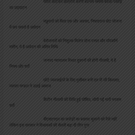
फीता काटकर छात्रायें करेंगी बदनाम समोसे बेवफा पकोड़े
का उद्घाटन
मछुवारों को मिला एक और अवसर, निषादराज बोट योजना
में कर सकते है आवेदन
बेरोजगारों को निशुल्क मिलेगा दोना पत्तल और पॉपकॉर्न
मशीन, ये है आवेदन की अंतिम तिथि
जनपद न्यायालय स्थित दुकानों की होगी नीलामी, ये है
नियम और शर्ते
छोटे व्यवसाईयों के लिए मुसीबत बनी एल पी जी किल्लत,
व्यापार मण्डल ने उठाई आवाज
कैंटीन नीलामी की तिथि हुई घोषित, थोपी गईं भारी भरकम
शर्ते
बीएसएनएल का करोड़ों का बकाया चुकाने को पैसे नहीं
लेकिन इस सरकार ने विधायकों की सेलरी बढ़ा दी तीन गुना