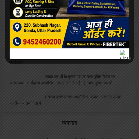
रेलवे बोर्ड अध्यक्ष को मिला कार्यकाल विस्तार, परामर्श
दात्री समिति सदस्य पंकज श्रीवास्तव ने दी शुभकामनायें
विश्वनाथ मंदिर पर दलालों का कब्ज़ा, VIP दर्शन के नाम
पर महिला से वसूले 4000, वीडियो वायरल
एलबीएस के सभी संकायों में हुआ ” दीक्षारम्भ” का भव्य
कार्यक्रम
मादक पदार्थों के दुष्प्रभाव एवं नशा मुक्ति विषय पर
जागरूकता कार्यक्रम आयोजित, छात्रों को दिलाई गई ‘नशा मुक्ति शपथ’
शतरंज प्रतियोगिता आयोजित, विजेता भाग लेंगे प्रदेश
स्तरीय प्रतियोगिता में
व्यवसाय