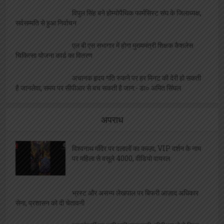
विपुल सिंह बने होम्योपैथिक फार्मसिस्ट संघ के जिलाध्यक्ष,
सर्वसम्मति से हुआ निर्वाचन
एल बी एस सभागार में होगा मुख्यमंत्री शिक्षक कैशलेस
चिकित्सा योजना कार्ड का वितरण
अचानक हृदय गति रुकने पर हर मिनट की देरी हो सकती
है जानलेवा, समय पर सीपीआर से बच सकती है जान:- डा० अमित सिंघल
अपराध
विश्वनाथ मंदिर पर दलालों का कब्ज़ा, VIP दर्शन के नाम
पर महिला से वसूले 4000, वीडियो वायरल
भ्रस्ट और असभ्य लेखपाल पर बिफरी आज़ाद अधिकार
सेना, प्रशासन को दी चेतावनी