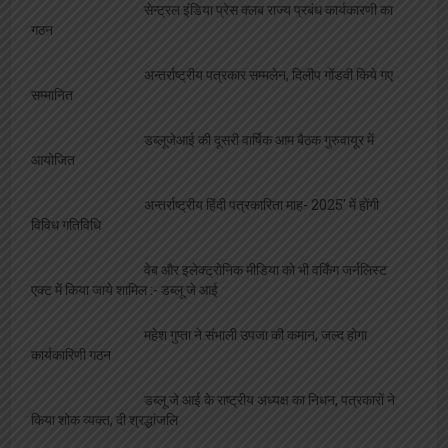
सेन्ट्रल इंडिया प्रेस क्लब राज्य प्रबंध कार्यकारणी का
गठन
अन्तर्राष्ट्रीय पत्रकार सम्मलेन, दिलीप गोंडवी किये गए
सम्मानित
डब्लूजेआई की दूसरी वार्षिक आम बैठक गुरुवायूर में
आयोजित
अन्तर्राष्ट्रीय हिंदी पत्रकारिता माह- 2025′ में होंगी
विविध गतिविधि
वेब और इलेक्ट्रोनिक मीडिया को भी वर्किंग जर्नलिस्ट
एक्ट में किया जाये शामिल :- डब्लू जे आई
महेश गुप्ता ने संभाली उपजा की कमान, जल्द होगा
कार्यकारिणी गठन
डब्लू जे आई के राष्ट्रीय अध्यक्ष का निधन, पत्रकारों ने
किया शोक व्यक्त, दी श्रद्धांजलि