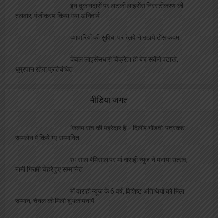
इन दुकानदारों पर लटकी लाइसेंस निरस्टीकरण की
तलवार, पंजीकरण किया गया अनिवार्य
व्यापारियों की सुविधा पर रेलवे ने उठाये ठोस कदम
केवल लाइसेंसधारी विक्रेता ही बेच सकेंगे पटाखे,
धूम्रपान रहेगा प्रतिबंधित
मीडिया जगत
‘कलम सच की पहरेदार है’:- दिलीप गोंडवी, पत्रकार
सम्मलेन में किये गए सम्मानित
छः साल बेमिसाल पर मां वाराही न्यूज ने मनाया उत्सव,
नामी गिरामी चेहरे हुए सम्मानित
माँ वाराही न्यूज़ के 6 वर्ष, विशिष्ट अतिथियों को मिला
सम्मान, चैनल को मिली शुभकामनायें