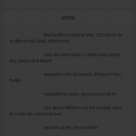
अपराध
विश्वनाथ मंदिर पर दलालों का कब्ज़ा, VIP दर्शन के नाम
पर महिला से वसूले 4000, वीडियो वायरल
भ्रस्ट और असभ्य लेखपाल पर बिफरी आज़ाद अधिकार
सेना, प्रशासन को दी चेतावनी
सफाईकर्मी पर भारी पड़ी लापरवाही, डीपीआरओ ने किया
निलंबित
सफाईकर्मियों का प्रदर्शन, मुकदमा दर्ज करने की मांग
144 सहकारी समितियों पर दर्ज होगी प्राथमिकी, उर्वरक
की धनराशि जमा न करने का है मामला
लापरवाही पड़ी भारी, लेखपाल निलंबित