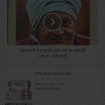
कांपती क्यों है सत्ता की छतरी अदम के कदम की
थाप से :- हेमंत शर्मा
You may also like
उत्तर प्रदेश
•
गोंडा
•
स्वास्थ्य
मंडल के 52 लाख बच्चों...