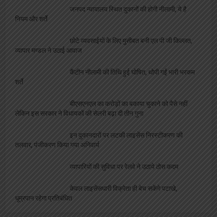
जनपद न्यायालय स्थित दुकानों की होगी नीलामी, ये है
नियम और शर्ते
छोटे व्यवसाईयों के लिए मुसीबत बनी एल पी जी किल्लत,
व्यापार मण्डल ने उठाई आवाज
कैंटीन नीलामी की तिथि हुई घोषित, थोपी गईं भारी भरकम
शर्ते
बीएसएनएल का करोड़ों का बकाया चुकाने को पैसे नहीं
लेकिन इस सरकार ने विधायकों की सेलरी बढ़ा दी तीन गुना
इन दुकानदारों पर लटकी लाइसेंस निरस्टीकरण की
तलवार, पंजीकरण किया गया अनिवार्य
व्यापारियों की सुविधा पर रेलवे ने उठाये ठोस कदम
केवल लाइसेंसधारी विक्रेता ही बेच सकेंगे पटाखे,
धूम्रपान रहेगा प्रतिबंधित