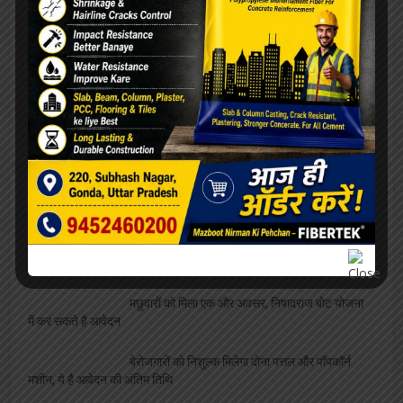
कार्यक्रम
शतरंज प्रतियोगिता आयोजित, विजेता भाग लेंगे प्रदेश
स्तरीय प्रतियोगिता में
सफाईकर्मी के दो पुत्र एक साथ बने पुलिसकर्मी,
जिलाध्यक्ष ने दी बधाई
व्यवसाय
फीता काटकर छात्रायें करेंगी बदनाम समोसे बेवफा पकोड़े
का उद्घाटन
मछुवारों को मिला एक और अवसर, निषादराज बोट योजना
में कर सकते है आवेदन
बेरोजगारों को निशुल्क मिलेगा दोना पत्तल और पॉपकॉर्न
मशीन, ये है आवेदन की अंतिम तिथि