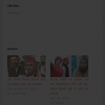
Like this:
Loading...
Related
सपा सांसद निकला बिजली चोरी
मौलाना रशीदी पर मुकदमा दर्ज
का आरोपी, काटा गया कनेक्शन
करा औपचारिकता निभा रही सपा,
December 19, 2024
महिला विरोधी छवि से बचने का
In "अज़ब ग़ज़ब"
प्रयास
July 29, 2025
In "अपराध"