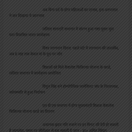
अब बिना दर्द के होगा महिलाओं का प्रसव, इस अस्पताल
ने कर दिखाया ये कारनामा
ललिता शास्त्री सभागार में संपन्न हुआ नशा मुक्त युवा
फार विकसित भारत कार्यक्रम
विश्व स्तनपान दिवस: पहले घंटे में स्तनपान की उपलब्धि,
अब 6 माह तक केवल मां के दूध पर जोर
शिक्षकों को मिले कैशलेश चिकित्सा योजना के कार्ड,
ललिता सभागार में कार्यक्रम आयोजित
विपुल सिंह बने होम्योपैथिक फार्मसिस्ट संघ के जिलाध्यक्ष,
सर्वसम्मति से हुआ निर्वाचन
एल बी एस सभागार में होगा मुख्यमंत्री शिक्षक कैशलेस
चिकित्सा योजना कार्ड का वितरण
अचानक हृदय गति रुकने पर हर मिनट की देरी हो सकती
है जानलेवा, समय पर सीपीआर से बच सकती है जान:- डा० अमित सिंघल