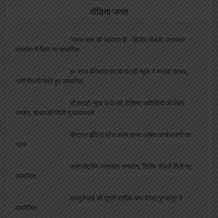
मीडिया जगत
‘कलम सच की पहरेदार है’:- दिलीप गोंडवी, पत्रकार
सम्मलेन में किये गए सम्मानित
छः साल बेमिसाल पर मां वाराही न्यूज ने मनाया उत्सव,
नामी गिरामी चेहरे हुए सम्मानित
माँ वाराही न्यूज़ के 6 वर्ष, विशिष्ट अतिथियों को मिला
सम्मान, चैनल को मिली शुभकामनायें
सेन्ट्रल इंडिया प्रेस क्लब राज्य प्रबंध कार्यकारणी का
गठन
अन्तर्राष्ट्रीय पत्रकार सम्मलेन, दिलीप गोंडवी किये गए
सम्मानित
डब्लूजेआई की दूसरी वार्षिक आम बैठक गुरुवायूर में
आयोजित