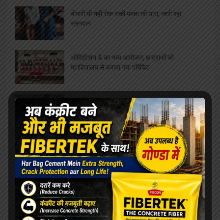
बीमारी भी नहीं रोक सकी ममता की धारा, जारी रहा
स्तनपान
ओरिएंटेशन डे का भब्य आयोजन, छात्राओं को
महाविद्यालय से कराया गया परिचित
सफाईकर्मियों की समस्याओं को लेकर डीपीआरओ से मिले
जिलाध्यक्ष, निराकरण का मिला आश्वासन
रेलवे बोर्ड अध्यक्ष को मिला कार्यकाल विस्तार, परामर्श
दात्री समिति सदस्य पंकज श्रीवास्तव ने दी शुभकामनायें
विश्वनाथ मंदिर पर दलालों का कब्ज़ा, VIP दर्शन के नाम
पर महिला से वसूले 4000, वीडियो वायरल
एलबीएस के सभी संकायों में हुआ ” दीक्षारम्भ” का भव्य