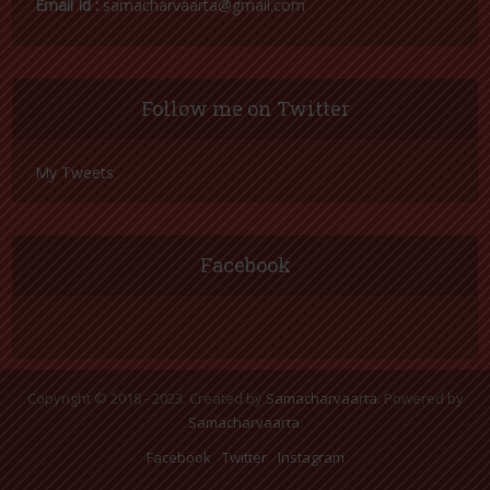
Email Id :
samacharvaarta@gmail.com
Follow me on Twitter
My Tweets
Facebook
Copyright © 2018 - 2023. Created by
Samacharvaarta
. Powered by
Samacharvaarta
.
Facebook
Twitter
Instagram