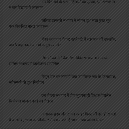
अब बिना दर्द के होगा महिलाओं का प्रसव, इस अस्पताल
ने कर दिखाया ये कारनामा
ललिता शास्त्री सभागार में संपन्न हुआ नशा मुक्त युवा
फार विकसित भारत कार्यक्रम
विश्व स्तनपान दिवस: पहले घंटे में स्तनपान की उपलब्धि,
अब 6 माह तक केवल मां के दूध पर जोर
शिक्षकों को मिले कैशलेश चिकित्सा योजना के कार्ड,
ललिता सभागार में कार्यक्रम आयोजित
विपुल सिंह बने होम्योपैथिक फार्मसिस्ट संघ के जिलाध्यक्ष,
सर्वसम्मति से हुआ निर्वाचन
एल बी एस सभागार में होगा मुख्यमंत्री शिक्षक कैशलेस
चिकित्सा योजना कार्ड का वितरण
अचानक हृदय गति रुकने पर हर मिनट की देरी हो सकती
है जानलेवा, समय पर सीपीआर से बच सकती है जान:- डा० अमित सिंघल