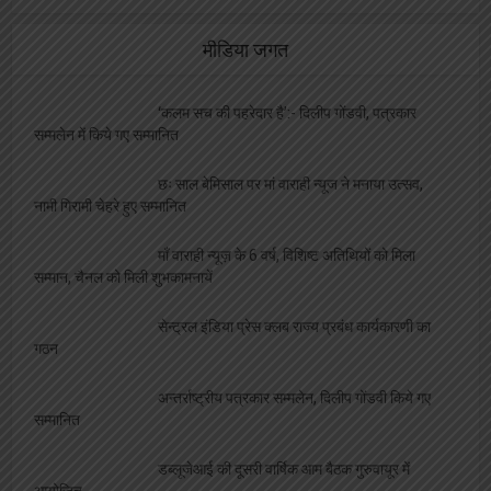
मीडिया जगत
‘कलम सच की पहरेदार है’:- दिलीप गोंडवी, पत्रकार
सम्मलेन में किये गए सम्मानित
छः साल बेमिसाल पर मां वाराही न्यूज ने मनाया उत्सव,
नामी गिरामी चेहरे हुए सम्मानित
माँ वाराही न्यूज़ के 6 वर्ष, विशिष्ट अतिथियों को मिला
सम्मान, चैनल को मिली शुभकामनायें
सेन्ट्रल इंडिया प्रेस क्लब राज्य प्रबंध कार्यकारणी का
गठन
अन्तर्राष्ट्रीय पत्रकार सम्मलेन, दिलीप गोंडवी किये गए
सम्मानित
डब्लूजेआई की दूसरी वार्षिक आम बैठक गुरुवायूर में
आयोजित