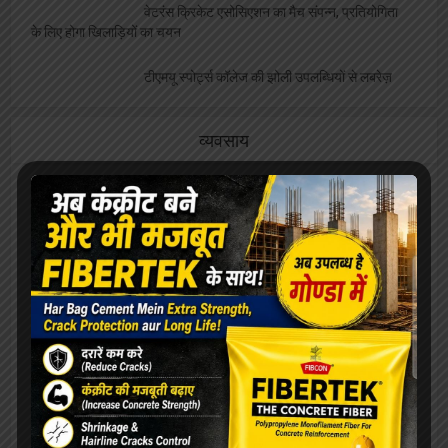
वेटरंस क्रिकेट एसोसिएशन का मैच संपन्न, प्रतियोगिता
के लिए होगा खिलाड़ियों का चयन
टीएमयू स्पोर्ट्स कॉलेज की झोली उपलब्धियों से लबरेज़
व्यवसाय
फीता काटकर छात्रायें करेंगी बदनाम समोसे बेवफा पकोड़े
का उद्घाटन
मछुवारों को मिला एक और अवसर, निषादराज बोट योजना
में कर सकते है आवेदन
बेरोजगारों को निशुल्क मिलेगा दोना पत्तल और पॉपकॉर्न
मशीन, ये है आवेदन की अंतिम तिथि
जनपद न्यायालय स्थित दुकानों की होगी नीलामी, ये है
नियम और शर्ते