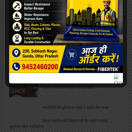
छोटे व्यवसाईयों के लिए मुसीबत बनी एल पी जी किल्लत,
व्यापार मण्डल ने उठाई आवाज
कैंटीन नीलामी की तिथि हुई घोषित, थोपी गईं भारी भरकम
शर्ते
बीएसएनएल का करोड़ों का बकाया चुकाने को पैसे नहीं
लेकिन इस सरकार ने विधायकों की सेलरी बढ़ा दी तीन
गुना
इन दुकानदारों पर लटकी लाइसेंस निरस्टीकरण की
तलवार, पंजीकरण किया गया अनिवार्य
व्यापारियों की सुविधा पर रेलवे ने उठाये ठोस कदम
केवल लाइसेंसधारी विक्रेता ही बेच सकेंगे पटाखे,
धूम्रपान रहेगा प्रतिबंधित