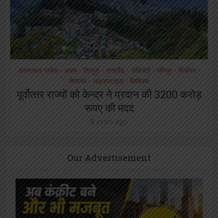
अरुणांचल प्रदेश
असम
त्रिपुरा
नागालैंड
पांडिचेरी
मणिपुर
मिज़ोरम
•
•
•
•
•
•
•
मेघालय
लाइफस्टाइल
सिक्किम
•
•
पूर्वोत्‍तर राज्‍यों को केन्‍द्र ने प्रदान की 3200 करोड़
रूपए की मदद
8 years ago
Our Advertisement