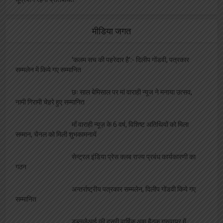
इन दुकानदारों पर लटकी लाइसेंस निरस्टीकरण की
तलवार, पंजीकरण किया गया अनिवार्य
व्यापारियों की सुविधा पर रेलवे ने उठाये ठोस कदम
केवल लाइसेंसधारी विक्रेता ही बेच सकेंगे पटाखे,
धूम्रपान रहेगा प्रतिबंधित
मीडिया जगत
‘कलम सच की पहरेदार है’:- दिलीप गोंडवी, पत्रकार
सम्मलेन में किये गए सम्मानित
छः साल बेमिसाल पर मां वाराही न्यूज ने मनाया उत्सव,
नामी गिरामी चेहरे हुए सम्मानित
माँ वाराही न्यूज़ के 6 वर्ष, विशिष्ट अतिथियों को मिला
सम्मान, चैनल को मिली शुभकामनायें