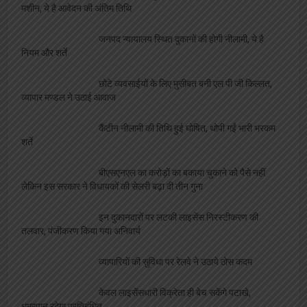
फीता काटकर छात्रायें करेंगी बदनाम समोसे बेवफा पकोड़े
का उद्घाटन
मछुवारों को मिला एक और अवसर, निषादराज बोट योजना
में कर सकते है आवेदन
बेरोजगारों को निशुल्क मिलेगा दोना पत्तल और पॉपकॉर्न
मशीन, ये है आवेदन की अंतिम तिथि
जनपद न्यायालय स्थित दुकानों की होगी नीलामी, ये है
नियम और शर्ते
छोटे व्यवसाईयों के लिए मुसीबत बनी एल पी जी किल्लत,
व्यापार मण्डल ने उठाई आवाज
कैंटीन नीलामी की तिथि हुई घोषित, थोपी गईं भारी भरकम
शर्ते
बीएसएनएल का करोड़ों का बकाया चुकाने को पैसे नहीं
लेकिन इस सरकार ने विधायकों की सेलरी बढ़ा दी तीन गुना