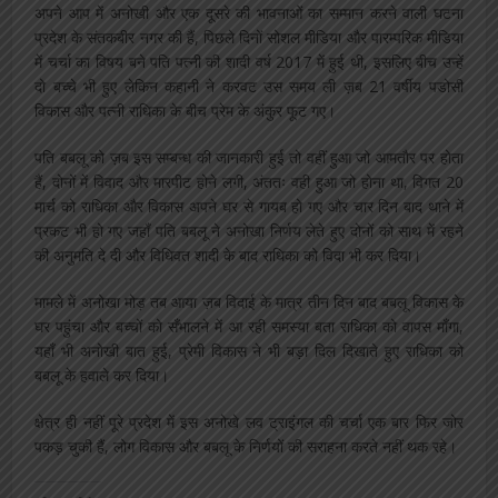
अपने आप में अनोखी और एक दूसरे की भावनाओं का सम्मान करने वाली घटना
प्रदेश के संतकबीर नगर की हैं, पिछले दिनों सोशल मीडिया और पारम्परिक मीडिया
में चर्चा का विषय बने पति पत्नी की शादी वर्ष 2017 में हुई थी, इसलिए बीच उन्हें
दो बच्चे भी हुए लेकिन कहानी ने करवट उस समय ली ज़ब 21 वर्षीय पडोसी
विकास और पत्नी राधिका के बीच प्रेम के अंकुर फूट गए।
पति बबलू को ज़ब इस सम्बन्ध की जानकारी हुई तो वहीं हुआ जो आमतौर पर होता
हैं, दोनों में विवाद और मारपीट होने लगी, अंततः वही हुआ जो होना था, विगत 20
मार्च को राधिका और विकास अपने घर से गायब हो गए और चार दिन बाद थाने में
प्रकट भी हो गए जहाँ पति बबलू ने अनोखा निर्णय लेते हुए दोनों को साथ में रहने
की अनुमति दे दी और विधिवत शादी के बाद राधिका को विदा भी कर दिया।
मामले में अनोखा मोड़ तब आया ज़ब विदाई के मात्र तीन दिन बाद बबलू विकास के
घर पहुंचा और बच्चों को सँभालने में आ रही समस्या बता राधिका को वापस माँगा,
यहाँ भी अनोखी बात हुई, प्रेमी विकास ने भी बड़ा दिल दिखाते हुए राधिका को
बबलू के हवाले कर दिया।
क्षेत्र ही नहीं पूरे प्रदेश में इस अनोखे लव ट्राइंगल की चर्चा एक बार फिर जोर
पकड़ चुकी हैं, लोग विकास और बबलू के निर्णयों की सराहना करते नहीं थक रहे।