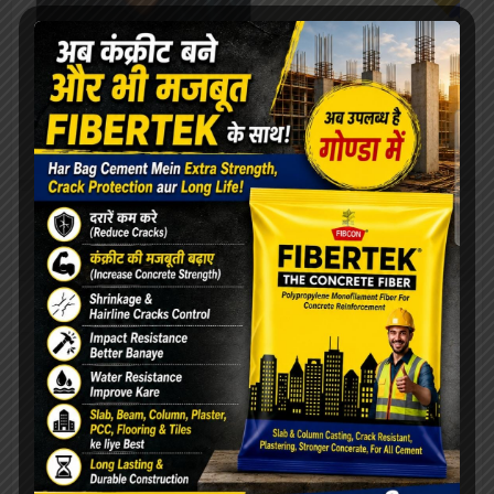
[covid-data]
खेल