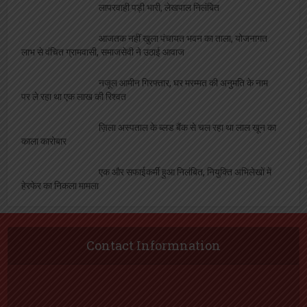
निलंबित
सफाईकर्मियों का प्रदर्शन, मुकदमा दर्ज करने की मांग
144 सहकारी समितियों पर दर्ज होगी प्राथमिकी, उर्वरक
की धनराशि जमा न करने का है मामला
लापरवाही पड़ी भारी, लेखपाल निलंबित
आजतक नहीं खुला पंचायत भवन का ताला, योजनागत
लाभ से वंचित ग्रामवासी, समाजसेवी ने उठाई आवाज
नजूल आमीन गिरफ्तार, घर मरम्मत की अनुमति के नाम
पर ले रहा था एक लाख की रिश्वत
ज़िला अस्पताल के ब्लड बैंक से चल रहा था लाल खून का
काला कारोबार
एक और सफाईकर्मी हुआ निलंबित, नियुक्ति अभिलेखों में
हेरफेर का निकला मामला