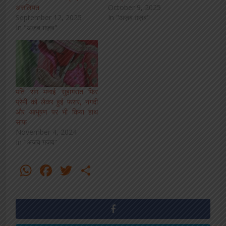
असलियत
October 9, 2025
September 12, 2025
In "अज़ब ग़ज़ब"
In "अज़ब ग़ज़ब"
पति संग मनाई सुहागरात फिर
प्रेमी को लेकर हुई फरार, नगदी
और आभूषण पर भी किया हाथ
साफ
November 4, 2024
In "अज़ब ग़ज़ब"
WhatsApp
Facebook
Twitter
Share