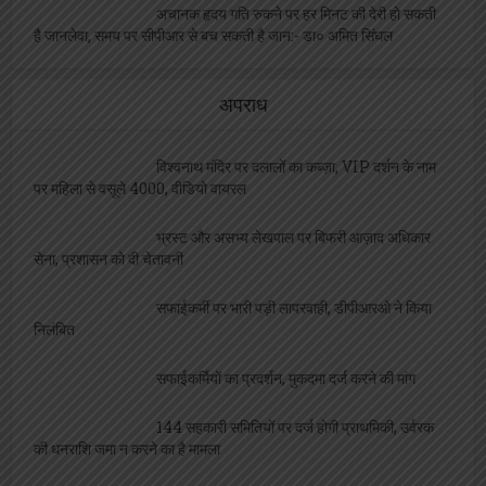
विपुल सिंह बने होम्योपैथिक फार्मसिस्ट संघ के जिलाध्यक्ष,
सर्वसम्मति से हुआ निर्वाचन
एल बी एस सभागार में होगा मुख्यमंत्री शिक्षक कैशलेस
चिकित्सा योजना कार्ड का वितरण
अचानक हृदय गति रुकने पर हर मिनट की देरी हो सकती
है जानलेवा, समय पर सीपीआर से बच सकती है जान:- डा० अमित सिंघल
अपराध
विश्वनाथ मंदिर पर दलालों का कब्ज़ा, VIP दर्शन के नाम
पर महिला से वसूले 4000, वीडियो वायरल
भ्रस्ट और असभ्य लेखपाल पर बिफरी आज़ाद अधिकार
सेना, प्रशासन को दी चेतावनी
सफाईकर्मी पर भारी पड़ी लापरवाही, डीपीआरओ ने किया