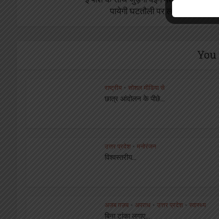
पायेगी घटतौली पर लगाम
You 
राष्ट्रीय
सोशल मीडिया से
•
छात्र आंदोलन के पीछे...
उत्तर प्रदेश
मनोरंजन
•
विश्वस्तरीय...
अज़ब ग़ज़ब
अपराध
उत्तर प्रदेश
स्वास्थ्य
•
•
•
बिना टांका लगाए...