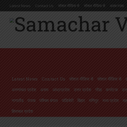
Latest News
Contact Us
सोशल मीडिया से
सोशल मीडिया से
अज़ब ग़ज़ब
आंध्रप्रदेश
उत्तर प्रदेश
गोंडा
कर्नाटक
उत्तराखण्ड
ओड़िसा
केरल
गुजरात
मणिपुर
मध्य प्रदेश
महाराष्ट्र
मिज़ोरम
मेघालय
राजस्थान
लक्षदीप
राष्ट्रीय
ल
ाईकर्मियों की समस्याओं को लेकर डीपीआरओ से मिले जिलाध्यक्ष, निराकरण का 
Latest News
Contact Us
सोशल मीडिया से
सोशल मीडिया से
अरुणांचल प्रदेश
असम
आंध्रप्रदेश
उत्तर प्रदेश
गोंडा
कर्नाटक
उत्
नागालैंड
पंजाब
पश्चिम बंगाल
पांडिचेरी
बिहार
मणिपुर
मध्य प्रदेश
महा
हिमाचल प्रदेश