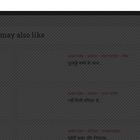
कर जिलाधिकारी ने किया शुभारम्भ
may also like
अज़ब ग़ज़ब
अपराध
उत्तर प्रदेश
गोंडा
•
•
•
दूधमुहे बच्चे के साथ...
अज़ब ग़ज़ब
अपराध
उत्तर प्रदेश
•
•
नहीं मिली परिवार से...
अज़ब ग़ज़ब
ओड़िसा
लाइफस्टाइल
•
•
खोदी कब्र और निकाला...