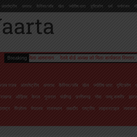
अंतर्राष्ट्रीय
अपराध
कैरियर/जॉब
खेल
ज्योतिष धारा
दृष्टिकोण
धर्म
मनोरंजन
म
चंडीगढ़
छत्तीसगढ़
गोवा
जम्मू कश्मीर
झारखण्ड
तमिलनाडु
तेलंगाना
त्रिपुरा
दमन
ाइफस्टाइल
व्यवसाय
शिक्षा
संस्कृति
सोशल मीडिया से
स्वास्थ्य
सिक्किम
हरियाणा
हिमा
मिला आश्वासन
Breaking
रेलवे बोर्ड अध्यक्ष को मिला कार्यकाल विस्तार, परामर्श दात्री स
अज़ब ग़ज़ब
अंतर्राष्ट्रीय
अपराध
कैरियर/जॉब
खेल
ज्योतिष धारा
दृष्टिकोण
ध
तराखण्ड
ओड़िसा
केरल
गुजरात
चंडीगढ़
छत्तीसगढ़
गोवा
जम्मू कश्मीर
झारख
राष्ट्र
मिज़ोरम
मेघालय
राजस्थान
लक्षदीप
राष्ट्रीय
लाइफस्टाइल
व्यवसाय