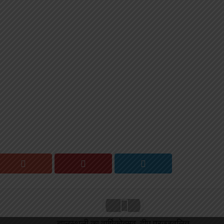
ज्ञानस्थली का वार्षिकोत्सव, दीप प्रज्जवलित