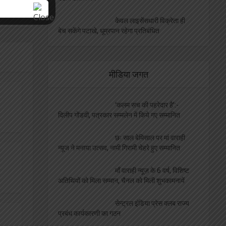
केवल लाइसेंसधारी विक्रेता ही
बेच सकेंगे पटाखे, धूम्रपान रहेगा प्रतिबंधित
मीडिया जगत
‘कलम सच की पहरेदार है’:-
दिलीप गोंडवी, पत्रकार सम्मलेन में किये गए सम्मानित
छः साल बेमिसाल पर मां वाराही
न्यूज ने मनाया उत्सव, नामी गिरामी चेहरे हुए सम्मानित
माँ वाराही न्यूज़ के 6 वर्ष, विशिष्ट
अतिथियों को मिला सम्मान, चैनल को मिली शुभकामनायें
सेन्ट्रल इंडिया प्रेस क्लब राज्य
प्रबंध कार्यकारणी का गठन