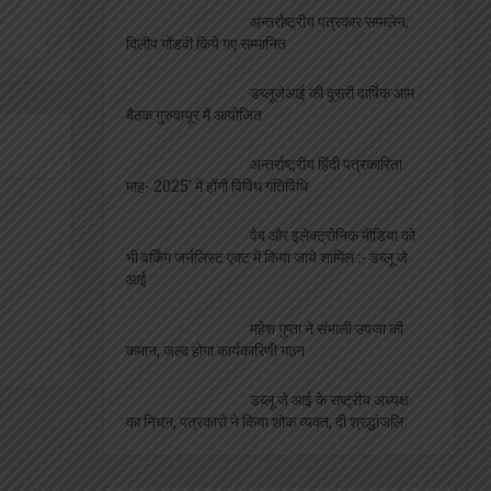
अन्तर्राष्ट्रीय पत्रकार सम्मलेन,
दिलीप गोंडवी किये गए सम्मानित
डब्लूजेआई की दूसरी वार्षिक आम
बैठक गुरुवायूर में आयोजित
अन्तर्राष्ट्रीय हिंदी पत्रकारिता
माह- 2025′ में होंगी विविध गतिविधि
वेब और इलेक्ट्रोनिक मीडिया को
भी वर्किंग जर्नलिस्ट एक्ट में किया जाये शामिल :- डब्लू जे
आई
महेश गुप्ता ने संभाली उपजा की
कमान, जल्द होगा कार्यकारिणी गठन
डब्लू जे आई के राष्ट्रीय अध्यक्ष
का निधन, पत्रकारों ने किया शोक व्यक्त, दी श्रद्धांजलि