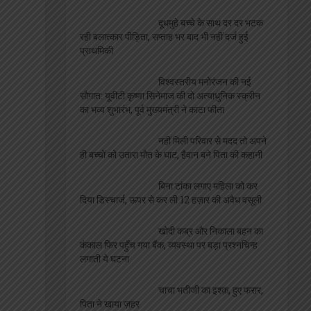
दूधमुहे बच्चे के साथ दर दर भटक
रही बलात्कार पीड़िता, सप्ताह भर बाद भी नहीं दर्ज हुई
प्राथमिकी
विश्वस्तरीय मनोरंजन की नई
सौगात: यूवीटी कृष्णा सिनेमाज की दो अत्याधुनिक स्क्रीन
का भव्य शुभारंभ, पूर्व मुख्यमंत्री ने काटा फीता
नहीं मिली परिवार से मदद तो अपने
ही बच्चों को उतारा मौत के घाट, हैवान बने पिता की कहानी
बिना टांका लगाए महिला को कर
दिया डिस्चार्ज, ऊपर से कर ली 12 हज़ार की अवैध वसूली
खोदी कब्र और निकाला बहन का
कंकाल फिर पहुँच गया बैंक, व्यवस्था पर बड़ा प्रश्नचिन्ह
लगाती ये घटना
चाचा भतीजी का इश्क़, हुए फरार,
पिता ने खाया ज़हर