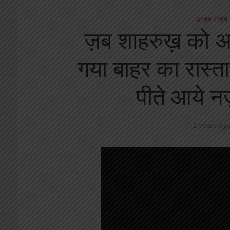
अज़ब ग़ज़ब
ज़ब शाहरुख़ को अम्ब
गया बाहर का रास्ता,
पीते आये न
2 years ag