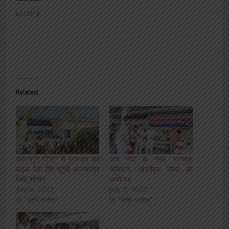
Loading...
Related
बलरामपुर स्टेशन से प्रस्थान कर
जल सेवा के साथ स्वच्छता
बाइक रैली टीम पहुॅची आनन्दनगर
अभियान, आरपीएफ पोस्ट का
रेलवे स्टेशन
आयोजन
July 6, 2022
July 7, 2022
In "उत्तर प्रदेश"
In "उत्तर प्रदेश"