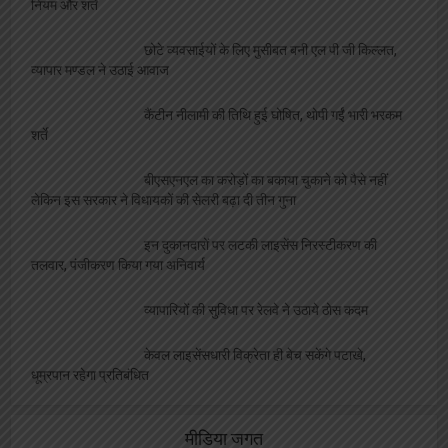
जनपद न्यायालय स्थित दुकानों की होगी नीलामी, ये है
नियम और शर्ते
छोटे व्यवसाईयों के लिए मुसीबत बनी एल पी जी किल्लत,
व्यापार मण्डल ने उठाई आवाज
कैंटीन नीलामी की तिथि हुई घोषित, थोपी गईं भारी भरकम
शर्ते
बीएसएनएल का करोड़ों का बकाया चुकाने को पैसे नहीं
लेकिन इस सरकार ने विधायकों की सेलरी बढ़ा दी तीन गुना
इन दुकानदारों पर लटकी लाइसेंस निरस्टीकरण की
तलवार, पंजीकरण किया गया अनिवार्य
व्यापारियों की सुविधा पर रेलवे ने उठाये ठोस कदम
केवल लाइसेंसधारी विक्रेता ही बेच सकेंगे पटाखे,
धूम्रपान रहेगा प्रतिबंधित