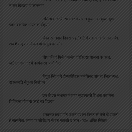
अब बिना दर्द के होगा महिलाओं का प्रसव, इस अस्पताल
ने कर दिखाया ये कारनामा
ललिता शास्त्री सभागार में संपन्न हुआ नशा मुक्त युवा
फार विकसित भारत कार्यक्रम
विश्व स्तनपान दिवस: पहले घंटे में स्तनपान की उपलब्धि,
अब 6 माह तक केवल मां के दूध पर जोर
शिक्षकों को मिले कैशलेश चिकित्सा योजना के कार्ड,
ललिता सभागार में कार्यक्रम आयोजित
विपुल सिंह बने होम्योपैथिक फार्मसिस्ट संघ के जिलाध्यक्ष,
सर्वसम्मति से हुआ निर्वाचन
एल बी एस सभागार में होगा मुख्यमंत्री शिक्षक कैशलेस
चिकित्सा योजना कार्ड का वितरण
अचानक हृदय गति रुकने पर हर मिनट की देरी हो सकती
है जानलेवा, समय पर सीपीआर से बच सकती है जान:- डा० अमित सिंघल