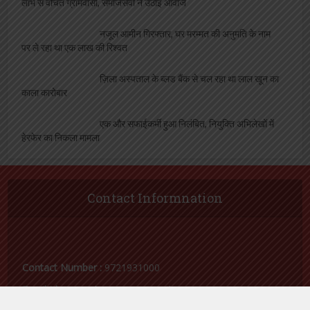
आजतक नहीं खुला पंचायत भवन का ताला, योजनागत
लाभ से वंचित ग्रामवासी, समाजसेवी ने उठाई आवाज
नजूल आमीन गिरफ्तार, घर मरम्मत की अनुमति के नाम
पर ले रहा था एक लाख की रिश्वत
ज़िला अस्पताल के ब्लड बैंक से चल रहा था लाल खून का
काला कारोबार
एक और सफाईकर्मी हुआ निलंबित, नियुक्ति अभिलेखों में
हेरफेर का निकला मामला
Contact Informnation
Contact Number :
9721931000
Email Id :
samacharvaarta@gmail.com