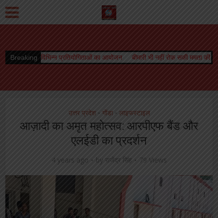
न प्रतियोगिताओं का आयोजन
Breaking
बीमारी भी नहीं रोक सकी ममता की धारा, जारी रहा स्तनपान
उत्तर प्रदेश
गोंडा
लाइफस्टाइल
•
•
आज़ादी का अमृत महोत्सव: आरपीएफ बैंड और
एलईडी का प्रदर्शन
4 years ago
by
राजेंद्र सिंह
79 Views