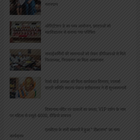
बीमारी भी नहीं रोक सकी ममता की धारा, जारी रहा
स्तनपान
ओरिएंटेशन डे का भब्य आयोजन, छात्राओं को
महाविद्यालय से कराया गया परिचित
सफाईकर्मियों की समस्याओं को लेकर डीपीआरओ से मिले
जिलाध्यक्ष, निराकरण का मिला आश्वासन
रेलवे बोर्ड अध्यक्ष को मिला कार्यकाल विस्तार, परामर्श
दात्री समिति सदस्य पंकज श्रीवास्तव ने दी शुभकामनायें
विश्वनाथ मंदिर पर दलालों का कब्ज़ा, VIP दर्शन के नाम
पर महिला से वसूले 4000, वीडियो वायरल
एलबीएस के सभी संकायों में हुआ ” दीक्षारम्भ” का भव्य