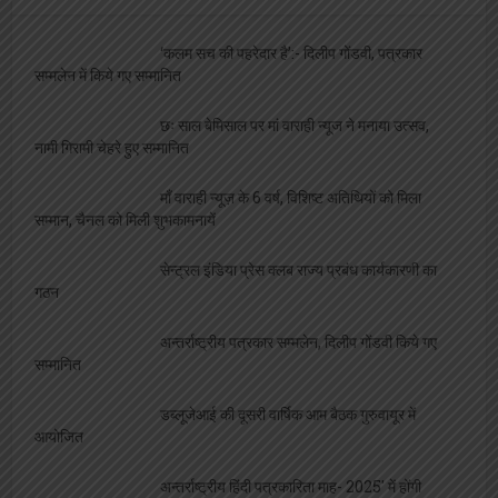
मीडिया जगत
‘कलम सच की पहरेदार है’:- दिलीप गोंडवी, पत्रकार
सम्मलेन में किये गए सम्मानित
छः साल बेमिसाल पर मां वाराही न्यूज ने मनाया उत्सव,
नामी गिरामी चेहरे हुए सम्मानित
माँ वाराही न्यूज़ के 6 वर्ष, विशिष्ट अतिथियों को मिला
सम्मान, चैनल को मिली शुभकामनायें
सेन्ट्रल इंडिया प्रेस क्लब राज्य प्रबंध कार्यकारणी का
गठन
अन्तर्राष्ट्रीय पत्रकार सम्मलेन, दिलीप गोंडवी किये गए
सम्मानित
डब्लूजेआई की दूसरी वार्षिक आम बैठक गुरुवायूर में
आयोजित