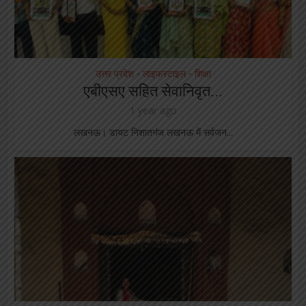
उत्तर प्रदेश
लाइफस्टाइल
शिक्षा
•
•
एबीएसए सहित सेवानिवृत...
1 year ago
लखनऊ। डायट निशातगंज लखनऊ में सर्वजन...