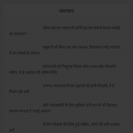
व्यवसाय
फीता काटकर छात्रायें करेंगी बदनाम समोसे बेवफा पकोड़े
का उद्घाटन
मछुवारों को मिला एक और अवसर, निषादराज बोट योजना
में कर सकते है आवेदन
बेरोजगारों को निशुल्क मिलेगा दोना पत्तल और पॉपकॉर्न
मशीन, ये है आवेदन की अंतिम तिथि
जनपद न्यायालय स्थित दुकानों की होगी नीलामी, ये है
नियम और शर्ते
छोटे व्यवसाईयों के लिए मुसीबत बनी एल पी जी किल्लत,
व्यापार मण्डल ने उठाई आवाज
कैंटीन नीलामी की तिथि हुई घोषित, थोपी गईं भारी भरकम
शर्ते