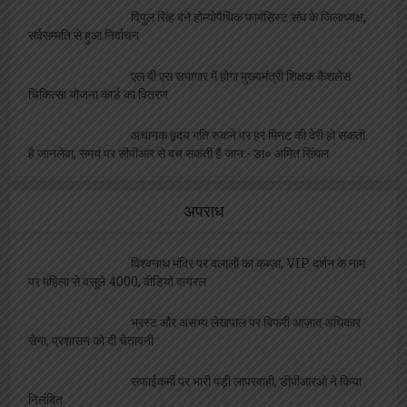
विपुल सिंह बने होम्योपैथिक फार्मसिस्ट संघ के जिलाध्यक्ष,
सर्वसम्मति से हुआ निर्वाचन
एल बी एस सभागार में होगा मुख्यमंत्री शिक्षक कैशलेस
चिकित्सा योजना कार्ड का वितरण
अचानक हृदय गति रुकने पर हर मिनट की देरी हो सकती
है जानलेवा, समय पर सीपीआर से बच सकती है जान:- डा० अमित सिंघल
अपराध
विश्वनाथ मंदिर पर दलालों का कब्ज़ा, VIP दर्शन के नाम
पर महिला से वसूले 4000, वीडियो वायरल
भ्रस्ट और असभ्य लेखपाल पर बिफरी आज़ाद अधिकार
सेना, प्रशासन को दी चेतावनी
सफाईकर्मी पर भारी पड़ी लापरवाही, डीपीआरओ ने किया