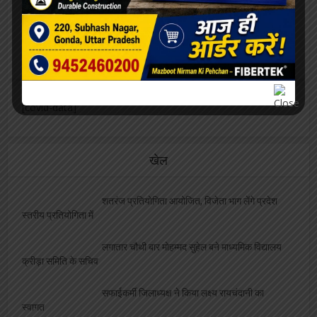
[covid-data]
खेल
शतरंज प्रतियोगिता आयोजित, विजेता भाग लेंगे प्रदेश
स्तरीय प्रतियोगिता में
लगातार चौथी बार मोहम्मद सुहेल बने माध्यमिक विद्यालय
क्रीड़ा समिति के सचिव
सफाईकर्मी जिलाध्यक्ष ने किया लक्ष्य रायचंदानी का
स्वागत