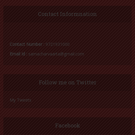
Contact Informnation
Contact Number :
9721931000
Email Id :
samacharvaarta@gmail.com
Follow me on Twitter
My Tweets
Facebook