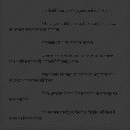
निलंबित
सफाईकर्मियों का प्रदर्शन, मुकदमा दर्ज करने की मांग
144 सहकारी समितियों पर दर्ज होगी प्राथमिकी, उर्वरक
की धनराशि जमा न करने का है मामला
लापरवाही पड़ी भारी, लेखपाल निलंबित
आजतक नहीं खुला पंचायत भवन का ताला, योजनागत
लाभ से वंचित ग्रामवासी, समाजसेवी ने उठाई आवाज
नजूल आमीन गिरफ्तार, घर मरम्मत की अनुमति के नाम
पर ले रहा था एक लाख की रिश्वत
ज़िला अस्पताल के ब्लड बैंक से चल रहा था लाल खून का
काला कारोबार
एक और सफाईकर्मी हुआ निलंबित, नियुक्ति अभिलेखों में
हेरफेर का निकला मामला