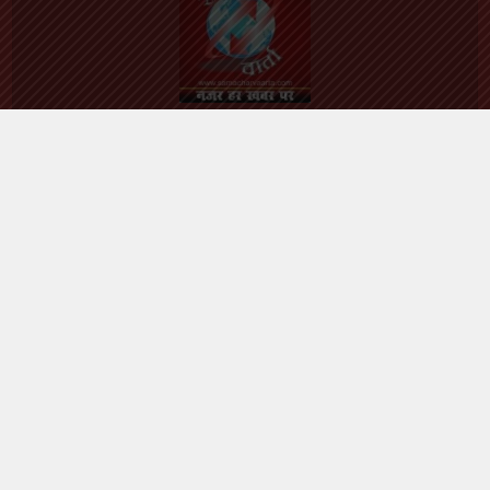
Contact Number :
9721931000
Email Id :
samacharvaarta@gmail.com
Follow me on Twitter
My Tweets
Facebook