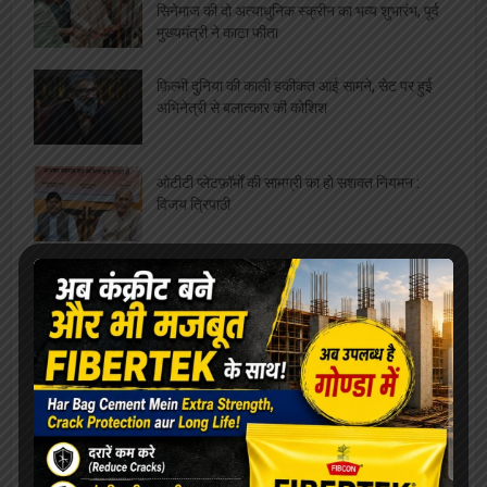
सिनेमाज की दो अत्याधुनिक स्क्रीन का भव्य शुभारंभ, पूर्व
मुख्यमंत्री ने काटा फीता
फ़िल्मी दुनिया की काली हकीकत आई सामने, सेट पर हुई
अभिनेत्री से बलात्कार की कोशिश
ओटीटी प्लेटफ़ॉर्मों की सामग्री का हो सशक्त नियमन :
विजय त्रिपाठी
लव जिहादी निकला भोजपुरी का ये कलाकार, पहचान
छिपाकर महिला का किया था उत्पीड़न
टी एम सी की पूर्व सांसद को मिली रेप की धमकी, कोलकाता
रेपकांड का किया था विरोध
ज़ब शाहरुख़ को अम्बानी की पार्टी से दिखाया गया बाहर