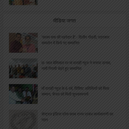
मीडिया जगत
‘कलम सच की पहरेदार है’:- दिलीप गोंडवी, पत्रकार
सम्मलेन में किये गए सम्मानित
छः साल बेमिसाल पर मां वाराही न्यूज ने मनाया उत्सव,
नामी गिरामी चेहरे हुए सम्मानित
माँ वाराही न्यूज़ के 6 वर्ष, विशिष्ट अतिथियों को मिला
सम्मान, चैनल को मिली शुभकामनायें
सेन्ट्रल इंडिया प्रेस क्लब राज्य प्रबंध कार्यकारणी का
गठन