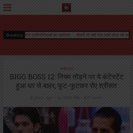
्रतियोगिताओं का आयोजन
Breaking
बीमारी भी नहीं रोक सकी ममता की धारा, जारी रहा स्तनपान
ओर
मनोरंजन
BIGG BOSS 12: नियम तोड़ने पर ये कंटेस्टेंट
हुआ घर से बाहर, फूट-फूटकर रोए श्रीसंत
8 years ago
by
राजेंद्र सिंह
825 Views