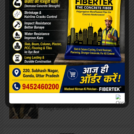
का रास्ता, झेँप मिटाने के लिए ड्रिंक पीते आये नज़र,
वीडियो वायरल
बॉलीवुड में धूम मचाएगी लखनऊ की ये बेटी, “संदेह” से
कर रही पदार्पण
डा0 धर्मेंद्र एन सिंह मिस्टर पूर्वांचल तो डॉ संध्या सिंह
चुनी गईं मिसेज़ गोण्डा
“आदिपुरुष” संस्कृति पर प्रहार, ब्रह्म राष्ट्रम एकम् ने
किया विरोध, बहिष्कार का आह्वान
नीता सिंह को मिला बेस्ट मेकअप आर्टिस्ट का अवार्ड,
बॉलीवुड अभिनेता ने किया प्रदान