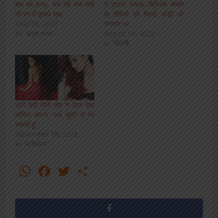
बाप की हत्या, चार वर्ष तक शवों
ने उठाया सवाल, बिल्किश मामले
को घर में छुपाये रखा
के दोषियों की रिहाई छोड़ी थी
May 30, 2025
सरकार पर
In "अज़ब ग़ज़ब"
August 16, 2022
In "दिल्ली"
जानें क्यों मौनी रॉय ने दिया ऐसा
शॉकिंग बयान, ‘अब खुशी से मर
सकती हूं’
November 18, 2018
In "मनोरंजन"
WhatsApp
Facebook
Twitter
Share