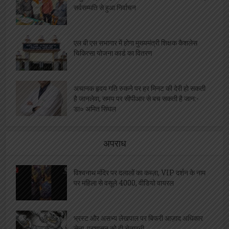
सर्वसम्मति से हुआ निर्वाचन
एल बी एस सभागार में होगा मुख्यमंत्री शिक्षक कैशलेस
चिकित्सा योजना कार्ड का वितरण
अचानक हृदय गति रुकने पर हर मिनट की देरी हो सकती
है जानलेवा, समय पर सीपीआर से बच सकती है जान:-
डा० अमित सिंघल
अपराध
विश्वनाथ मंदिर पर दलालों का कब्ज़ा, VIP दर्शन के नाम
पर महिला से वसूले 4000, वीडियो वायरल
भ्रस्ट और असभ्य लेखपाल पर बिफरी आज़ाद अधिकार
सेना, प्रशासन को दी चेतावनी